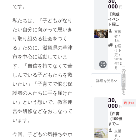
30,
で、地域の
賀で複
000
です。
円
交流が少な
数回開
【完成
いことを知
催） ・
イベン
私たちは、『子どもがなり
お礼の
り、「出来
ト招待
手紙 ・
たい自分に向かって思いき
ることがあ
＆白書
「子ど
支援
（10冊
もの自
る！」と考
者：
り取り組める社会をつく
まで）
信白書
1人
え、2012年
＆ス
vol.2」
お届
る』ために、滋賀県の草津
に滋賀県に
テッ
ご希望
け予
カー】
の冊数
定：
市を中心に活動していま
て法人化。
・白書
2016
（5冊ま
年12
発刊記
す。「自信を持てなくて苦
で） ・
こ
月
念イベ
不登校だっ
ドライ
の
リ
しんでいる子どもたちを救
ント無
ブくん
タ
たときのキ
ー
料ご招
ステッ
ン
詳細を見る
を
いたい」「子育てで悩む保
モチや子ど
待
カー 5
選
択
（2016
枚
す
もの思いを
護者の人たちに手を届けた
る
年11月
講演で話し
30,
@京都
い」という想いで、教室運
残り15
たり、中高
近郊）
000
円
・「子
営や研修などをおこなって
生の教室
【白書
どもの
（TRY部・フ
（100冊
います。
自信白
まで）
書
リースクー
＆ス
vol.2」
支援
ル昼TRY部）
今回、子どもの気持ちやホ
テッ
ご希望
者：
を運営。保
カー】
の冊数
0人