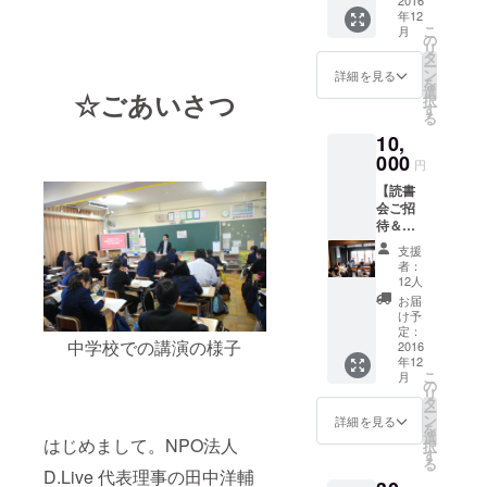
書
2016
「社会を変
年12
vol.2」
こ
月
える仕事が
1冊 ・
の
リ
ドライ
タ
したい」
ー
ブくん
ン
詳細を見る
を
「自分のよ
ステッ
選
☆ごあいさつ
択
カー 3
うに苦しん
す
る
枚
でいる人を
10,
助けたい」
000
円
と思い、政
【読書
治家やテレ
会ご招
待＆白
ビ局でイン
書（5冊
ターンを経
支援
まで）
者：
験。NPOの
＆ス
12人
テッ
仕事を知
お届
カー】
け予
り、大学卒
・白書
定：
中学校での講演の様子
業前に任意
読書会
2016
年12
３人ま
団体 D.Live
こ
月
で無料
の
リ
を立ち上げ
ご招待
タ
ー
る。
ン
詳細を見る
を
（2017
選
はじめまして。NPO法人
人口が増え
択
年1月頃
す
る
ている一方
より京
D.Live 代表理事の田中洋輔
都・滋