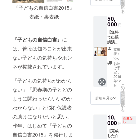
を
選
択
『子どもの自信白書2015』
す
る
表紙・裏表紙
50,
000
円
【無料
で出張
『子どもの自信白書』
に
講演＆
白書
は、普段は知ることが出来
支援
（10冊
者：
まで）
ない子どもの気持ちやホン
2人
＆ス
お届
ネが掲載されています。
テッ
け予
カー】
定：
・無料
2016
「子どもの気持ちがわから
年12
で出張
こ
月
講演
の
ない」「思春期の子とどの
リ
田中洋
タ
ー
輔（代
ン
ように関わったらいいのか
詳細を見る
を
表）/得
選
択
津秀頼
わからない」と悩む保護者
す
る
（副代
の助けになりたいと思い、
10,
表、編
在庫な
集長）
000
し
円
昨年、はじめて『子どもの
どちら
【完成
かご希
自信白書2015』を発行しま
した白
望のス