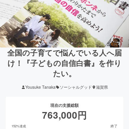
全国の子育てで悩んでいる人へ届
け！『子どもの自信白書』を作り
たい。
Yousuke Tanaka
ソーシャルグッド
滋賀県
現在の支援総額
763,000
円
終了
152
%達成