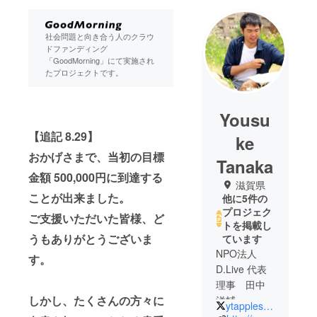
社会問題と向き合う人のクラウ
ドファンディング
「GoodMorning」にて実施され
たプロジェクトです。
Yousu
【追記 8.29】
ke
おかげさまで、当初の目標
Tanaka
金額 500,000円に到達する
滋賀県
ことが出来ました。
他に5件の
プロジェク
ご支援いただいた皆様、ど
トを掲載し
うもありがとうございま
ています
NPO法人
す。
D.Live 代表
理事 田中
しかし、たくさんの方々に
洋輔
ytapples613
1984年大阪