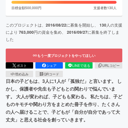
目標金額
500,000
円
支援者数
130
人
このプロジェクトは、
2016/08/22
に募集を開始し、
130
人の支援
により
763,000
円の資金を集め、
2016/09/27
に募集を終了しま
した
もう一度プロジェクトをやってほしい
ポスト
シェア
LINEで送る
URLコピー
埋め込み
QRコード
日本の子どもは、3人に1人が「孤独だ」と言います。 し
かし、保護者や先生も子どもとの関わりで悩んでいま
す。 大人が変われば、子どもも変わる。 私たちは、子ど
ものキモチや関わり方をまとめた冊子を作り、たくさん
の人へ届けることで、子どもが「自分が自分であって大
丈夫」と思える社会を創っていきます。