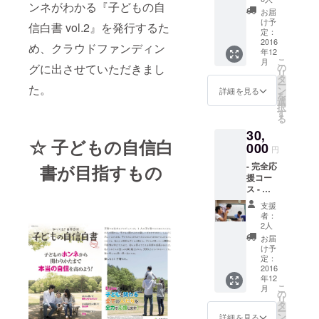
ンネがわかる『子どもの自
・「子
（10冊
護者向けの
お届
どもの
まで）
け予
信白書 vol.2』を発行するた
研修もおこ
自信白
・お礼
定：
書
2016
なう。
の手紙
め、クラウドファンディン
年12
vol.2」
・ドラ
こ
月
ご希望
イブく
グに出させていただきまし
の
リ
好きな言葉
の冊数
んス
タ
ー
た。
（100冊
テッ
ン
は、『世に
詳細を見る
を
まで）
カー 5
選
生を得る
択
・お礼
枚
す
る
は、事を成
の手紙
30,
・ドラ
すにあり』
☆ 子どもの自信白
イブく
000
円
（坂本 龍
んス
- 完全応
書が目指すもの
テッ
馬）
援コー
カー 5
夢は、環境
ス - ・
枚
や能力（特
お礼の
支援
手紙 ・
性）に関わ
者：
子ども
2人
らず、全て
の自信
お届
白書
の子どもが
け予
vol.2（
定：
自分の未来
1冊）
2016
に期待でき
年12
こ
月
の
る社会をつ
リ
タ
くること。
ー
ン
詳細を見る