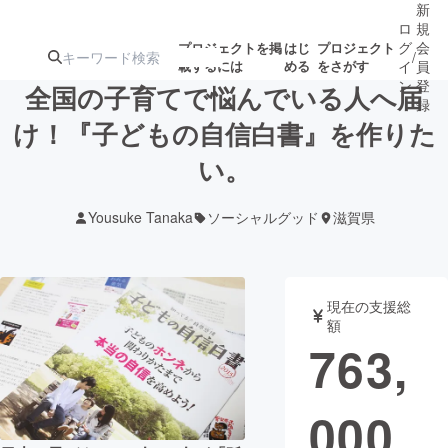
新
ロ
規
グ
会
プロジェクトを掲
はじ
プロジェクト
/
載するには
める
をさがす
イ
員
ン
登
全国の子育てで悩んでいる人へ届
録
け！『子どもの自信白書』を作りた
い。
人気のプロ
注目のリ
注目の新着プロ
募集終了が近いプ
もうすぐ公開
ジェクト
ターン
ジェクト
ロジェクト
されます
Yousuke Tanaka
ソーシャルグッド
滋賀県
アート・写真
音楽
現在の支援総
テクノロジー・ガジェット
ゲーム・サ
額
763,
映像・映画
書籍・雑誌
000
ビジネス・起業
チャレンジ