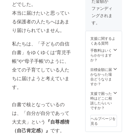
た金額が
イブく
どでした。
んス
ファンディ
テッ
本当に届けたいと思ってい
ングされま
カー 5
る保護者の人たちへはあま
枚
す。
り届けられていません。
支援に関するよ
私たちは、「子どもの自信
くある質問
手数料はいく
白書」をゆくゆくは“育児手
らかかります
か？
帳”や“母子手帳”のように、
全ての子育てしている人た
目標金額に届
かなかった場
ちに届けようと考えていま
合どうなりま
すか？
す。
支援で困った
時はどこに相
談したらいい
白書で核となっているの
ですか？
は、「自分が自分であって
ヘルプページを
大丈夫」という
『自尊感情
見る
（自己肯定感）』
です。