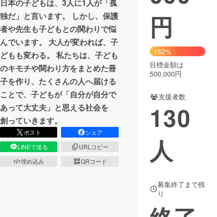
日本の子どもは、3人に1人が「孤
円
独だ」と言います。 しかし、保護
まちづくり・地域活性化
者や先生も子どもとの関わりで悩
んでいます。 大人が変われば、子
CAMPFIRE for Social Good
CAMPFIRE Creation
152%
どもも変わる。 私たちは、子ども
CAMPFIREふるさと納税
machi-ya
コミュニティ
目標金額は
のキモチや関わり方をまとめた冊
500,000円
子を作り、たくさんの人へ届ける
ことで、子どもが「自分が自分で
支援者数
130
あって大丈夫」と思える社会を
創っていきます。
ポスト
シェア
人
LINEで送る
URLコピー
埋め込み
QRコード
募集終了まで残
り