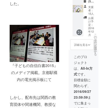
書（50
タッフ
した。
冊ま
が交通
支援
で）＆
費のみ
者：
ステッ
で、全
15人
カー】
国どこ
お届
・「子
でも伺
け予
どもの
いま
定：
自信白
2016
す。 講
年12
書
演参加
こ
月
vol.2」
者全員
の
リ
ご希望
に、
タ
ー
の冊数
「子ど
ン
詳細を見る
を
（50冊
もの自
選
択
まで）
信白書
す
る
・お礼
vol.2」
このプロ
の手紙
をお渡
ジェクト
・ドラ
し。 ・
『子どもの自信白書2015』
イブく
お礼の
は、
All-In方
んス
手紙 ・
のメディア掲載。京都駅構
式
です。
テッ
「子ど
カー 5
内の電光掲示板にて
もの自
目標金額に
枚
信白書
関わらず、
vol.2」
ご希望
2016/09/27
の冊数
しかし、配布先は関西の教
23:59:59
ま
（10冊
まで）
でに集まっ
育団体や関連機関、教授な
・ドラ