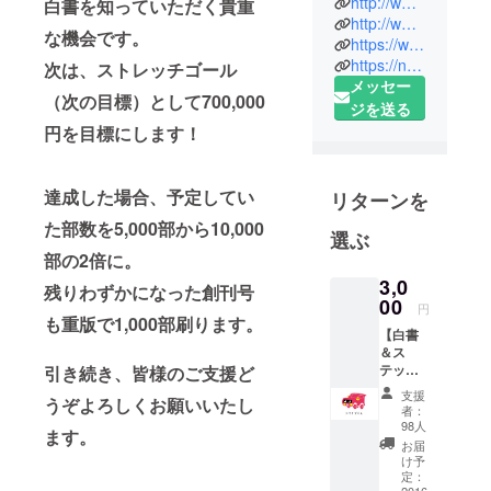
http://www.dlive.jp
白書を知っていただく貴重
生まれ。立
http://www.blog.dlive.jp
な機会です。
https://www.facebook.com/NPO.D.Live/
命館大学文
https://note.com/ytapples613
次は、ストレッチゴール
学部卒。
メッセー
（次の目標）として700,000
ジを送る
プロ野球選
円を目標にします！
手を目指し
て大阪の強
豪高校に入
達成した場合、予定してい
リターンを
るも挫折
た部数を5,000部から10,000
選ぶ
し、不登校
部の2倍に。
になる。浪
3,0
人して入学
残りわずかになった創刊号
00
円
した大学で
も重版で1,000部刷ります。
も、1ヶ月で
【白書
＆ス
引きこもり
テッ
引き続き、皆様のご支援ど
に。周りの
カー】
支援
うぞよろしくお願いいたし
・お礼
支援によ
者：
の手紙
98人
り、1年後に
ます。
・「子
お届
復活。
どもの
け予
自信白
定：