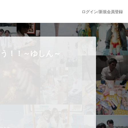
ログイン
/
新規会員登録
うすぐ公開されます
ろう！！～ゆしん～
プロダクト
ファッション
スポーツ
ア
ソーシャルグッド
だけます。