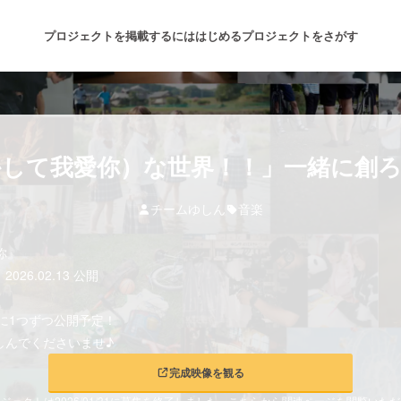
プロジェクトを掲載するには
はじめる
プロジェクトをさがす
注目のリターン
注目の新着プロジェクト
募集終了が近いプロジェクト
も
して我愛你）な世界！！」一緒に創
チームゆしん
音楽
音楽
舞台・パフォーマンス
愛你』
ゲーム・サービス開発
フード・飲食店
6.02.13 公開
書籍・雑誌出版
アニメ・漫画
日に1つずつ公開予定！
しんでくださいませ♪
チャレンジ
ビューティー・ヘルスケ
完成映像を観る
ジェクトは2026/01/31に募集を終了しました。こちらから関連ページを閲覧いた