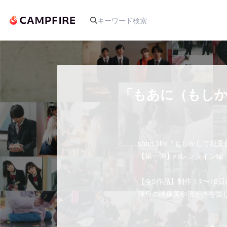
人気のプロジェクト
「もあに（もしか
アート・写真
short film『もしかして我
テクノロジー・ガジェット
【第一弾】バレンタイン編 202
映像・映画
【全5作品】制作！7〜10
渾身の映像美や温かさを楽
ビジネス・起業
このプロ