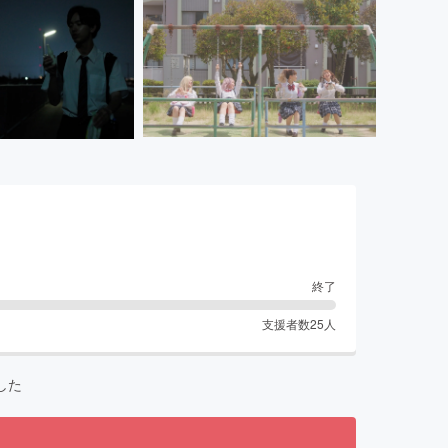
終了
支援者数
25
人
した