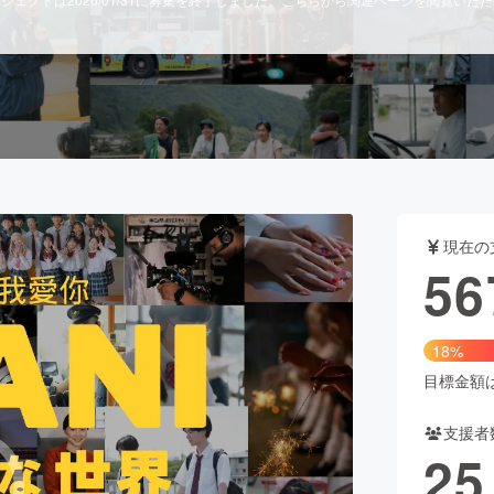
CAMPFIRE for Social Good
CAMPFIRE Creation
CAMPFIREふるさと納税
machi-ya
コミュニティ
現在の
56
18%
目標金額は3
支援者
25