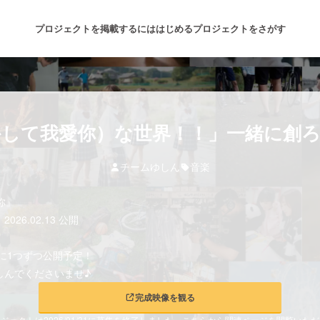
プロジェクトを掲載するには
はじめる
プロジェクトをさがす
注目のリターン
注目の新着プロジェクト
募集終了が近いプロジェクト
も
して我愛你）な世界！！」一緒に創
チームゆしん
音楽
音楽
舞台・パフォーマンス
愛你』
ゲーム・サービス開発
フード・飲食店
6.02.13 公開
書籍・雑誌出版
アニメ・漫画
日に1つずつ公開予定！
しんでくださいませ♪
チャレンジ
ビューティー・ヘルスケ
完成映像を観る
ジェクトは2026/01/31に募集を終了しました。こちらから関連ページを閲覧いた