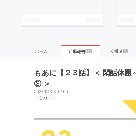
ホーム
支援者
活動報告
25
99+
もあに【２３話】＜ 閑話休題～
② ＞
2026/01/23 12:00
もあに