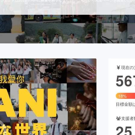
CAMPFIRE for Social Good
CAMPFIRE Creation
CAMPFIREふるさと納税
machi-ya
コミュニティ
現在の
56
18%
目標金額は3
支援者
25