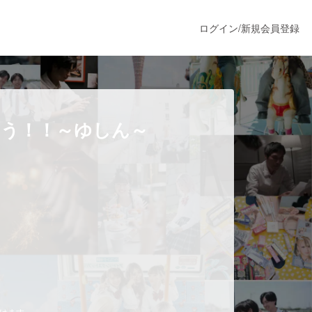
ログイン
/
新規会員登録
うすぐ公開されます
ろう！！～ゆしん～
プロダクト
ファッション
スポーツ
ア
ソーシャルグッド
だけます。