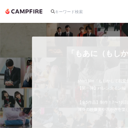
人気のプロジェクト
「もあに（もしか
アート・写真
short film『もしかして我
テクノロジー・ガジェット
【第一弾】バレンタイン編 202
映像・映画
【全5作品】制作！7〜10
渾身の映像美や温かさを楽
ビジネス・起業
このプロ