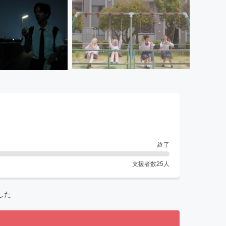
終了
支援者数
25
人
した