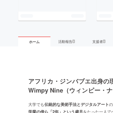
活動報告
支援者
ホーム
8
6
アフリカ・ジンバブエ出身の
Wimpy Nine（ウィンピー
大学でも
伝統的な美術手法とデジタルアート
の
学業の傍ら「2年」という歳月
をたった一人で