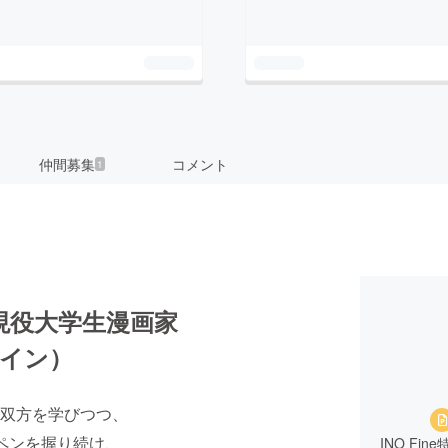
仲間募集
コメント
1
現役大学生漫画家
・ナイン）
双方を学びつつ、
ペンを握り続け、
INO F