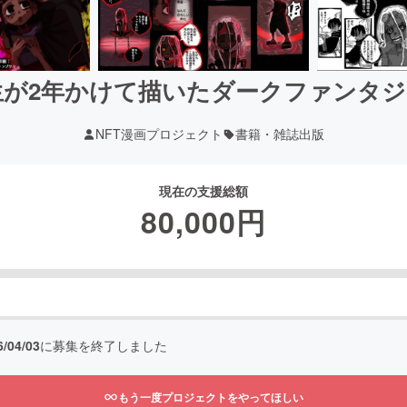
生が2年かけて描いたダークファンタ
NFT漫画プロジェクト
書籍・雑誌出版
現在の支援総額
80,000
円
6/04/03
に募集を終了しました
もう一度プロジェクトをやってほしい