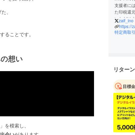
支援者に
上げた、
た印税還
いただけ
zaif_ino
https://
特定商取
することです。
への想い
リターン
目標
」を模索し、
出会い
があります。