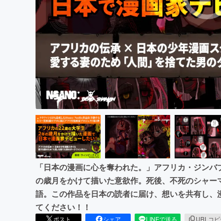
まちづくり・地域活性化
「日本の漫画に心を奪われた。」アフリカ・ジンバブエの
の歳月をかけて描いた意欲作。死後、不死のシャー
語。この作品を日本の読者に届け、想いを共有し、
てください！！
ポスト
シェア
LINEで送る
URLコ