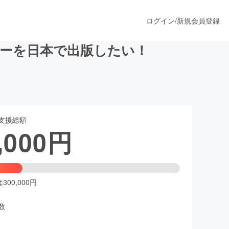
ログイン
/
新規会員登録
ジーを日本で出版したい！
うすぐ公開されます
支援総額
プロダクト
,000
円
ファッション
スポーツ
00,000円
数
ア
ソーシャルグッド
人