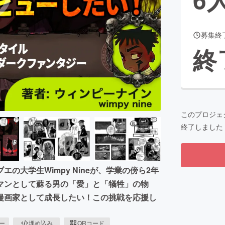
募集終
CAMPFIRE for Social Good
CAMPFIRE Creation
終
CAMPFIREふるさと納税
machi-ya
コミュニティ
このプロジェ
終了しました
大学生Wimpy Nineが、学業の傍ら2年
マンとして蘇る男の「愛」と「犠牲」の物
漫画家として成長したい！この挑戦を応援し
ピー
埋め込み
QRコード