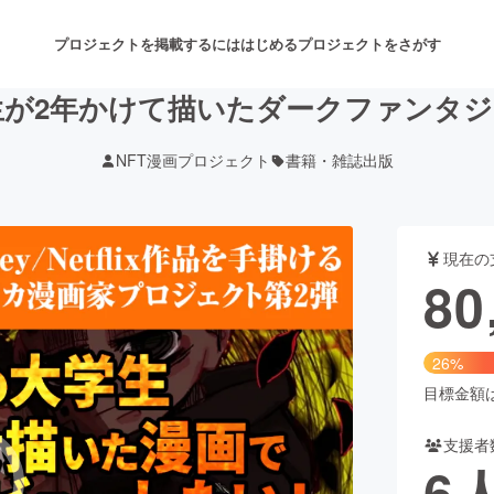
プロジェクトを掲載するには
はじめる
プロジェクトをさがす
生が2年かけて描いたダークファンタ
NFT漫画プロジェクト
書籍・雑誌出版
注目のリターン
注目の新着プロジェクト
募集終了が近いプロジェクト
も
現在の
音楽
舞台・パフォーマンス
80
ゲーム・サービス開発
フード・飲食店
26%
書籍・雑誌出版
アニメ・漫画
目標金額は3
支援者
チャレンジ
ビューティー・ヘルスケ
6