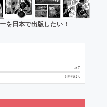
ジーを日本で出版したい！
終了
支援者数
6
人