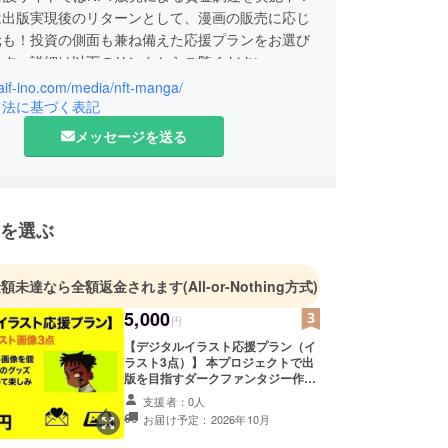
は出版実現後のリターンとして、漫画の販売に応じ
元も！投資の側面も兼ね備えた応援プランをお選び
ます。詳細は以下のリンクからご覧ください。
zaif-ino.com/media/nft-manga/
引法に基づく表記
メッセージを送る
を選ぶ
金額未達なら全額返金されます
(All-or-Nothing方式)
5,000
円
【デジタルイラスト応援プラン（イ
ラスト3点）】 本プロジェクトで出
版を目指すダークファンタジー作品
『Ngano – Dead Shaman –』の世
支援者：0人
界観を堪能できる描き下ろしイラス
お届け予定：2026年10月
トを提供します。 デジタルイラスト
画像を個人でTシャツなどのグッズ