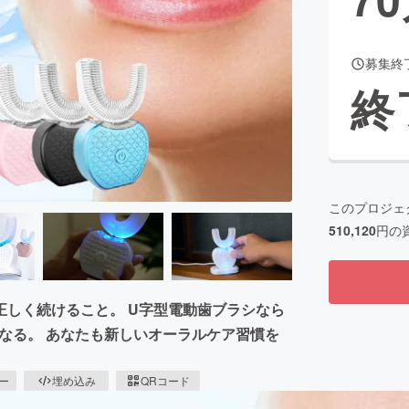
募集終
CAMPFIRE for Social Good
CAMPFIRE Creation
終
CAMPFIREふるさと納税
machi-ya
コミュニティ
このプロジェ
510,120
円の
しく続けること。 U字型電動歯ブラシなら
くなる。 あなたも新しいオーラルケア習慣を
ピー
埋め込み
QRコード