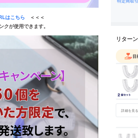
最新のテ
特定商取
すること
どうぞよ
RLはこちら
＜＜＜
ンクが使用できます。
リターン
目
詳細を見