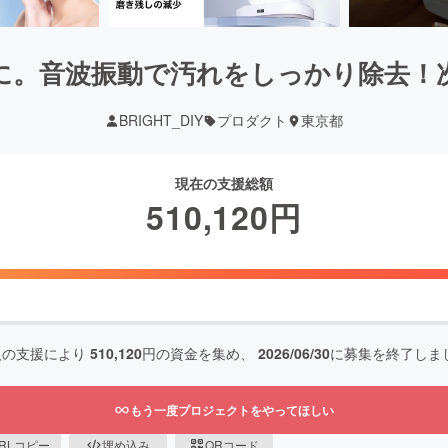
に。音波振動で汚れをしっかり除去！
BRIGHT_DIY
プロダクト
東京都
現在の支援総額
510,120
円
人の支援により
510,120
円の資金を集め、
2026/06/30
に募集を終了しま
もう一度プロジェクトをやってほしい
RLコピー
埋め込み
QRコード