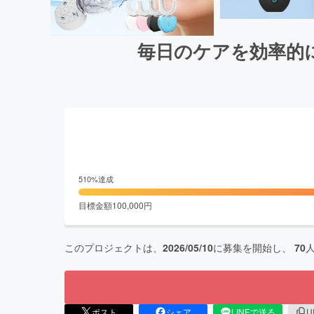
毎日のケアを効率的
510
%達成
目標金額
100,000
円
このプロジェクトは、
2026/05/10
に募集を開始し、
70
ポスト
シェア
LINEで送る
U