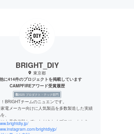
BRIGHT_DIY
東京都
他に414件のプロジェクトを掲載しています
CAMPFIREアワード受賞履歴
2025 プロダクト・テック部門
！BRIGHTチームのニュエンです。
合家電メーカー向けに人気製品を多数製造した実績
品を、
様にも是非体験していただきたくプロジェクトを立
www.brightdiy.jp/
した。
www.instagram.com/brightdiyjp/