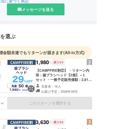
クノロジーで、皆さんの生活をより豊かに、快適に
引法に基づく表記
が弊社の理念です。
メッセージを送る
ろしくお願い致します！
を選ぶ
標金額未達でもリターンが届きます
(All-in方式)
1,980
円
残り
34
【CAMPFIRE割②】 ・リターン内
容：歯ブラシヘッド【2個】 ×１
セット ・一般予定販売価額：2,810
円 ※リターンはすべて税・送料込み
支援者：16人
の金額になります。 ※ご注文状況、
お届け予定：2026年09月
使用部材の供給状況、製造工程上の
都合等により出荷時期が遅れる場合
があります。 ※皆様の支援により量
このリターンを選択する
る
産効率が向上した場合、正規販売価
格が販売予定価格より下がる可能性
もございます。 類似商品が発生する
可能性があります。ご了承頂いた上
3,630
円
残り
36
でご支援頂けます様お願い致しま