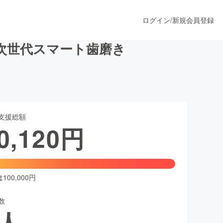
ログイン
/
新規会員登録
次世代スマート歯磨き
うすぐ公開されます
支援総額
プロダクト
0,120
円
ファッション
スポーツ
00,000円
数
ア
ソーシャルグッド
人