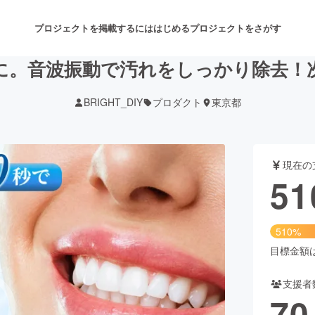
プロジェクトを掲載するには
はじめる
プロジェクトをさがす
に。音波振動で汚れをしっかり除去！
BRIGHT_DIY
プロダクト
東京都
注目のリターン
注目の新着プロジェクト
募集終了が近いプロジェクト
も
現在の
音楽
舞台・パフォーマンス
51
ゲーム・サービス開発
フード・飲食店
510%
書籍・雑誌出版
アニメ・漫画
目標金額は1
支援者
チャレンジ
ビューティー・ヘルスケ
70