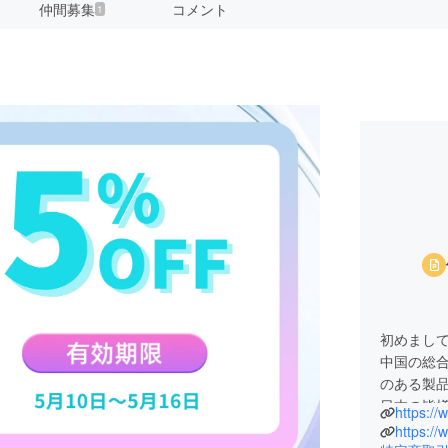
仲間募集
コメント
1
初めまして
中国の総
のある製
日本の皆
https://
ち上げま
https://