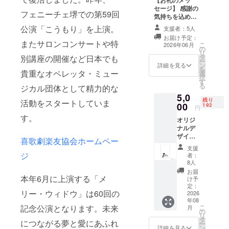
仲間が集結
セージ】 感謝の
し、当協会
フェニーチェ堺での第59回
気持ちを込め
の集大成と
て、お礼のメッ
公演「こうもり」を上演。
支援者：5人
セージをお送り
言うべき公
お届け予定：
します。
またサロンコンサートや特
こ
2026年06月
演を行いま
の
リ
したが、残
タ
別講座の開催など日本でも
ー
ン
詳細を見る
念ながら定
を
貴重なオペレッタ・ミュー
選
択
期公演は休
す
る
ジカル団体として精力的な
止状態と
5,0
残り
なっており
活動をスタートしていま
00
192
円
ました。
す。
オリジ
ナルデ
オペレッタ
ザイン
喜歌劇楽友協会ホームペー
クリア
を愛する歌
支援
ファイ
ジ
者：
手・スタッ
ルのご
8人
提供
フの手によ
お届
本年6月に上演する「メ
け予
り2024年6月
定：
に井村誠貴
リー・ウィドウ」は60回の
2026
年08
理事長のも
こ
記念公演となります。未来
月
の
と、喜歌劇
リ
タ
につながる夢と愛にあふれ
ー
楽友協会は
ン
詳細を見る