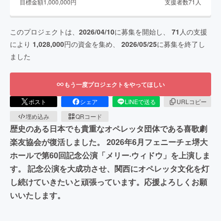
目標金額
1,000,000
円
支援者数
71
人
このプロジェクトは、
2026/04/10
に募集を開始し、
71
人の支援
により
1,028,000
円の資金を集め、
2026/05/25
に募集を終了し
ました
もう一度プロジェクトをやってほしい
ポスト
シェア
LINEで送る
URLコピー
埋め込み
QRコード
歴史のある日本でも貴重なオペレッタ団体である喜歌劇
楽友協会が復活しました。 2026年6月フェニーチェ堺大
ホールで第60回記念公演「メリー·ウィドウ」を上演しま
す。 記念公演を大成功させ、関西にオペレッタ文化を灯
し続けていきたいと頑張っています。応援よろしくお願
いいたします。