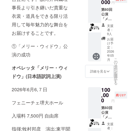
い。 ※
000
円
チケッ
事長より引き継いだ貴重な
第60回
トは5月
公演
末まで
衣裳・道具をできる限り活
「メ
に発送
リー・
用して毎年魅力的な舞台を
いたし
支援
ウィド
ます。
者：
お届けすることです。
ウ」ペ
9人
アご招
お届
待券 ※
け予
①「メリー・ウィドウ」公
備考欄
定：
に6月6
2026
演の成功
年05
日、7日
こ
月
公演の
の
リ
うちご
タ
オペレッタ「メリー・ウィ
ー
希望の
ン
詳細を見る
を
公演日
ドウ」(日本語訳詞上演)
選
択
を記入
す
る
してく
100
2026年6月6,７日
ださ
い。 ※
,00
残り27
チケッ
0
円
フェニーチェ堺大ホール
トは5月
末まで
第60回
に発送
公演
入場料 7,500円 自由席
いたし
「メ
ます。
リー・
支援
ウィド
者：
指揮:牧村邦彦 演出:東平聞
ウ」二