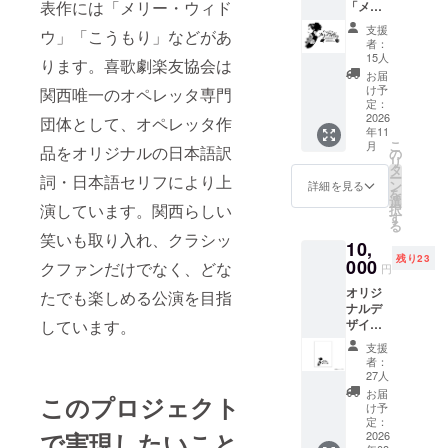
表作には「メリー・ウィド
「メ
リー・
支援
ウ」「こうもり」などがあ
ウィド
者：
ウ」限
15人
ります。喜歌劇楽友協会は
定動画
お届
の視聴
け予
関西唯一のオペレッタ専門
URL送
定：
付 ※6月
2026
団体として、オペレッタ作
年11
6日もし
こ
月
くは7日
品をオリジナルの日本語訳
の
リ
の公演
タ
ー
詞・日本語セリフにより上
よりど
ン
詳細を見る
を
ちらか
選
演しています。関西らしい
択
ご希望
す
る
の公演
笑いも取り入れ、クラシッ
10,
が視聴
残り23
できる
000
クファンだけでなく、どな
円
限定
オリジ
URLを
たでも楽しめる公演を目指
ナルデ
メール
ザイン
しています。
にてお
クリア
届けし
支援
ファイ
ます。
者：
ル＆
※視聴ご
27人
トート
希望の
お届
このプロジェクト
バック
公演日
け予
のご提
を備考
定：
で実現したいこと
供
2026
欄に記