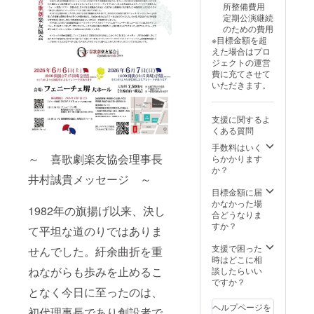
所整備費用
定期公演継続
のための費用
※目標金額を超
えた場合はプロ
ジェクトの運営
費に充てさせて
いただきます。
支援に関するよ
くある質問
手数料はいく
～ 喜歌劇楽友協会理事長
らかかります
か？
井村誠貴メッセージ ～
目標金額に届
かなかった場
1982年の旗揚げ以来、決し
合どうなりま
すか？
て平坦な道のりではありま
支援で困った
せんでした。紆余曲折を重
時はどこに相
ねながらも歩みを止めるこ
談したらいい
ですか？
となく今日に至ったのは、
ヘルプページを
初代理事長であり創設者で