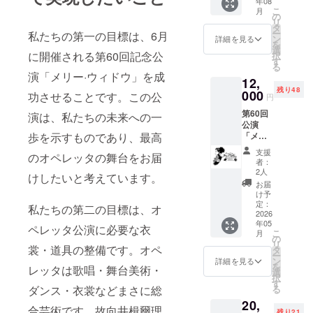
年08
入お願
こ
月
いしま
の
リ
す。
タ
ー
私たちの第一の目標は、6月
ン
詳細を見る
を
選
に開催される第60回記念公
択
す
る
演「メリー·ウィドウ」を成
12,
残り48
000
功させることです。この公
円
第60回
演は、私たちの未来への一
公演
「メ
歩を示すものであり、最高
リー・
支援
のオペレッタの舞台をお届
ウィド
者：
ウ」ご
2人
けしたいと考えています。
招待券
お届
一枚 ※
け予
備考欄
定：
私たちの第二の目標は、オ
に6月6
2026
年05
日、7日
ペレッタ公演に必要な衣
こ
月
公演の
の
リ
うちご
裳・道具の整備です。オペ
タ
ー
希望の
ン
詳細を見る
を
レッタは歌唱・舞台美術・
公演日
選
択
を記入
す
る
ダンス・衣裳などまさに総
してく
20,
ださ
合芸術です。故向井楫爾理
残り21