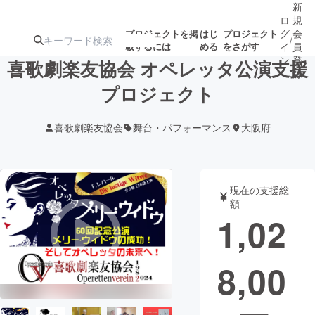
新
ロ
規
グ
会
プロジェクトを掲
はじ
プロジェクト
/
載するには
める
をさがす
イ
員
ン
登
喜歌劇楽友協会 オペレッタ公演支援
録
プロジェクト
人気のプロ
注目のリ
注目の新着プロ
募集終了が近いプ
もうすぐ公開
喜歌劇楽友協会
舞台・パフォーマンス
大阪府
ジェクト
ターン
ジェクト
ロジェクト
されます
アート・写真
音楽
現在の支援総
額
1,02
テクノロジー・ガジェット
ゲーム・サ
8,00
映像・映画
書籍・雑誌
ビジネス・起業
チャレンジ