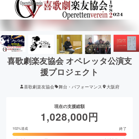
喜歌劇楽友協会 オペレッタ公演支
援プロジェクト
喜歌劇楽友協会
舞台・パフォーマンス
大阪府
現在の支援総額
1,028,000
円
終了
102
%達成