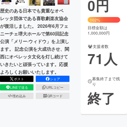
0
円
歴史のある日本でも貴重なオペ
まちづくり・地域活性化
レッタ団体である喜歌劇楽友協会
102%
が復活しました。 2026年6月フェ
目標金額は
CAMPFIRE for Social Good
CAMPFIRE Creation
1,000,000円
ニーチェ堺大ホールで第60回記念
CAMPFIREふるさと納税
machi-ya
コミュニティ
公演「メリー·ウィドウ」を上演し
支援者数
ます。 記念公演を大成功させ、関
71
人
西にオペレッタ文化を灯し続けて
いきたいと頑張っています。応援
よろしくお願いいたします。
募集終了まで残
ポスト
シェア
り
LINEで送る
URLコピー
終了
埋め込み
QRコード