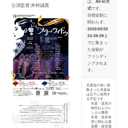
交通費・宿泊費
は、
All-In方
公演監督:井村誠貴
の視聴
をいただく場合
式
です。
URL送
があります。堺
付 ※11
市より車にて片
目標金額に
月まで
道一時間以内の
関わらず、
に二日
場合は交通費・
間の公
宿泊費の追加は
2026/05/25
演が視
不要です。 ※実
23:59:59
ま
聴でき
施時期はご相談
る限定
による オリジナ
でに集まっ
URLを
ルデザインクリ
た金額が
メール
アファイル＋
にてお
トートバック2
ファンディ
届けし
セットのご提供
ングされま
ます。
※8月提供予定。
第60回公演「メ
す。
リー・ウィド
ウ」限定動画の
視聴URL送付
支援金の使い道
※11月までに二
集まった支援金
日間の公演が視
は以下に使用す
聴できる限定
る予定です。
URLをメールに
衣裳・道具の
てお届けしま
制作およびレ
す。
ンタル費用
衣裳・道具保
管に関わる運
送費・保管場