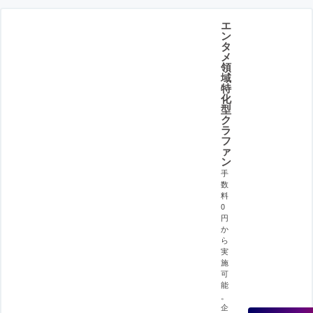
エ
ン
タ
メ
領
域
特
化
型
ク
ラ
フ
ァ
ン
手
数
料
0
円
か
ら
実
施
可
能
。
企