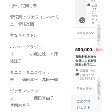
3人
日間ペ
振付:定國可奈
お届
アご招
け予
待 ※5月
定：
末まで
2026
管弦楽:ムジカフィルハーモ
年11
にチ
こ
月
ニー管弦楽団
ケット
の
リ
を発送
タ
ー
いたし
ン
詳細を見る
主なキャスト:
を
ます。
選
択
オリジ
す
る
ナルデ
ハンナ・グラヴァ
ザイン
500,000
円
残り3
クリア
リ 小梶史絵・木澤
ファイ
喜歌劇楽友協会
ル＋
佐江子
会員による出張
トート
演奏 ※歌手二
バック2
名・ピアニスト
支援者：0人
ダニロ・ダニロヴィッ
セット
一名で約一時間
お届け予定：
のご提
の出張演奏をさ
こ
2027年03月
チ 菊田隼平・萬田一樹
供 ※8月
の
せていただきま
リ
提供予
タ
す。 ～オペラ・
ー
定。 第
ン
オペレッタの名
詳細を見る
ヴァランシェン
を
60回公
選
曲コンサート～
択
演「メ
す
※会場費・ピアノ
ヌ 西田真由子・
る
リー・
等設備費用はご
このプロ
ウィド
負担ください。
片岡未希子
ジェクト
ウ」限
※遠隔地の場合は
定動画