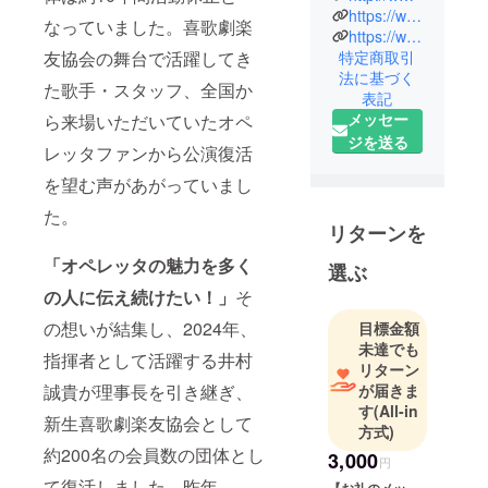
歌劇楽友協
https://www.instagram.com/operettenverein2026/
なっていました。喜歌劇楽
会。オペ
https://www.threads.com/@operettenverein2026
特定商取引
友協会の舞台で活躍してき
レッタの普
法に基づく
及を理念
た歌手・スタッフ、全国か
表記
に、32年間
メッセー
ら来場いただいていたオペ
長きにわた
ジを送る
レッタファンから公演復活
り公演を続
けて来まし
を望む声があがっていまし
た。2022
た。
年、向井理
リターンを
事長逝去。
「オペレッタの魅力を多く
選ぶ
翌2023年に
の人に伝え続けたい！」
そ
追悼公演
『オペレッ
の想いが結集し、2024年、
目標金額
タ･ガラ･コ
未達でも
指揮者として活躍する井村
リターン
ンサート』
が届きま
誠貴が理事長を引き継ぎ、
を開催。向
す
(All-in
井楫爾先生
新生喜歌劇楽友協会として
方式)
に薫陶を受
約200名の会員数の団体とし
3,000
円
けた多くの
て復活しました。昨年、
【お礼のメッ