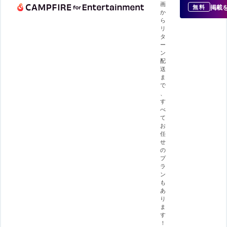
画
掲載
無料
か
ら
リ
タ
ー
ン
配
送
ま
で
、
す
べ
て
お
任
せ
の
プ
ラ
ン
も
あ
り
ま
す
！