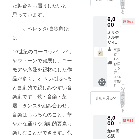
を
選
新たなス
た舞台をお届けしたいと
択
す
タートを切
る
思っています。
8,0
りました。
残り98
00
円
～ オペレッタ(喜歌劇)と
2025年には
オリジ
は ～
ナルデ
フェニー
ザイン
チェ堺大
トート
支援
19世紀のヨーロッパ、パリ
バック
ホールにお
者：
のご提
2人
いて喜歌劇
やウィーンで発展し、ユー
供
お届
「こうも
け予
モアや恋愛を題材にした作
定：
り」を上
2026
品が多く、オペラに比べる
演。定期公
年08
こ
月
演だけでな
と喜劇的で親しみやすい音
の
リ
タ
くサロンコ
ー
楽劇です。歌・音楽・芝
ン
詳細を見る
ンサートや
を
選
居・ダンスを組み合わせ、
択
特別講座な
す
る
音楽はもちろんのこと、華
どを企画・
8,0
開催してい
残り35
00
やかな踊りや演劇的要素も
円
ます。
第60回
楽しむことができます。代
公演