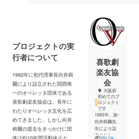
プロジェクトの実
行者について
喜歌劇
楽友協
1982年に初代理事長向井楫
会
爾により設立された関西唯
大阪府
一のオペレッタ団体である
初めてのプ
喜歌劇楽友協会は、長年に
ロジェクト
です
わたりオペレッタ文化を広
1982年、故･
めてきました。しかし向井
向井楫爾先
楫爾の逝去をきっかけに団
生により設
立された喜
体は約10年間活動休止と
http://www.operettenverein.com/