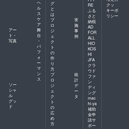
ヘ
グ
クッ
RE
ル
と
キーポ
ふる
ス
は
リシー
さと
ケ
プ
実
納税
ア
ロ
施
AD
アー
舞
ジ
事
FOR
ト・
台
ェ
例
ALL
写真
・
ク
HIO
パ
ト
KOS
フ
の
HI
ォ
作
JFA
ー
り
クラ
マ
方
ウド
ン
プ
統
ファ
ス
ロ
計
ン
ソー
ジ
デ
ディ
シャ
ェ
ー
ング
ル
ク
タ
mac
グッ
ト
hi-ya
ド
の
補助
広
金申
め
請サ
方
ポー