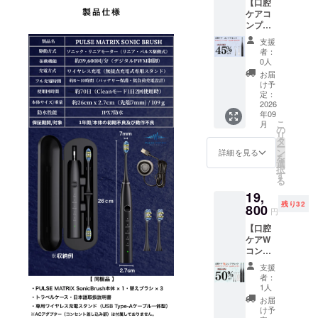
【口腔
rush ×1
Pulse
ケアコ
、専用
MATRIX
ンプリ
ブラシ
SonicB
セット
× 3 、専
rush
支援
45％OF
用ワイ
12.000
者：
F】 一
ヤレス
円（税
0人
般販売
充電台
込） 本
お届
予定価
（タイ
製品の
け予
格
プAケー
定：
一般販
19,800
2026
ブル一
売は
年09
円
体型）x
2027年
こ
月
→10.89
1、トラ
の
度中を
リ
0円（税
ベル
タ
予定し
ー
込・送
ケース
ン
ており
詳細を見る
を
料当社
x 1、日
選
ます。
択
負担）
本語取
す
る
■ お届
説書 ■
19,
け内容
一般販
残り32
Pulse
800
売予定
円
MATRIX
価格
【口腔
SonicB
Pulse
ケアW
rush ×1
MATRIX
コンプ
、Pulse
SonicB
リセッ
MATRIX
rush
支援
ト
専用ブ
12.000
者：
50％OF
ラシ × 3
円（税
1人
F】 一
、専用
込） 本
お届
般販売
ワイヤ
製品の
け予