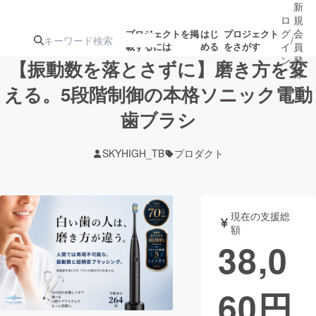
新
ロ
規
グ
会
プロジェクトを掲
はじ
プロジェクト
/
載するには
める
をさがす
イ
員
ン
登
【振動数を落とさずに】磨き方を変
録
える。5段階制御の本格ソニック電動
歯ブラシ
人気のプロ
注目のリ
注目の新着プロ
募集終了が近いプ
もうすぐ公開
ジェクト
ターン
ジェクト
ロジェクト
されます
SKYHIGH_TB
プロダクト
アート・写真
音楽
現在の支援総
テクノロジー・ガジェット
ゲーム・サ
額
38,0
映像・映画
書籍・雑誌
60
円
ビジネス・起業
チャレンジ