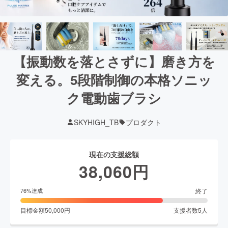
【振動数を落とさずに】磨き方を
変える。5段階制御の本格ソニッ
ク電動歯ブラシ
SKYHIGH_TB
プロダクト
現在の支援総額
38,060
円
終了
76
%達成
目標金額
50,000
円
支援者数
5
人