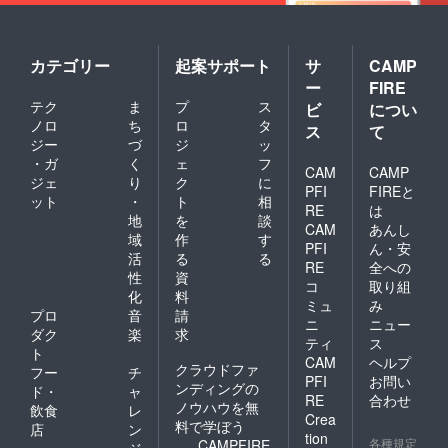
カテゴリー
起案サポート
サ
CAMP
ー
FIRE
テク
ま
プ
ス
ビ
につい
ノロ
ち
ロ
タ
ス
て
ジー
づ
ジ
ッ
・ガ
く
ェ
フ
CAM
CAMP
ジェ
り
ク
に
PFI
FIREと
ット
・
ト
相
RE
は
地
を
談
CAM
あんし
域
作
す
PFI
ん・安
活
る
る
RE
全への
性
資
コ
取り組
化
料
ミュ
み
プロ
音
請
ニ
ニュー
ダク
楽
求
ティ
ス
ト
CAM
ヘルプ
クラウドファ
フー
チ
PFI
お問い
ンディングの
ド・
ャ
RE
合わせ
ノウハウを無
飲食
レ
Crea
料で学ぼう
店
ン
tion
各種規定
CAMPFIRE