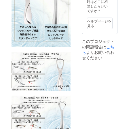
込）x 2
時はどこに相
Axon
談したらいい
Stream
ですか？
3.900円
（税
ヘルプページを
込）x 2
見る
本製品
の一般
販売は
このプロジェクト
2027年
の問題報告は
度中を
こち
予定し
ら
よりお問い合わ
ており
せください
ます。