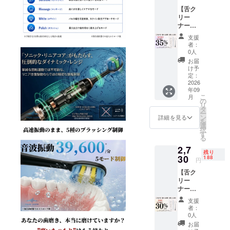
込・送
ト
【舌ク
料当社
2.500円
リー
負担）
（税
ナー単
■ お届
込） 本
品】
け内容
製品の
支援
AXON
(必ずご
一般販
者：
選べる1
確認く
売は
0人
種（※2
ださい)
2027年
お届
本セッ
本リ
度中を
け予
トでは
ターン
定：
予定し
ありま
2026
は、
ており
年09
せん）
AXON
ます。
こ
月
一般販
シリー
の
リ
売予定
ズ2種の
タ
ー
価格
うち
ン
詳細を見る
を
3,900円
「いず
選
択
→
れか1点
す
る
35％OF
のみ」
2,7
F 2,540
をお届
残り
円（税
30
けする
188
円
込・送
リター
【舌ク
料当社
ンで
リー
負担）
す。 2
ナー単
■ お届
種セッ
品】
け内容
トでは
支援
AXON
(必ずご
ござい
者：
選べる1
確認く
ません
0人
種（※2
ださい)
ので、
お届
本セッ