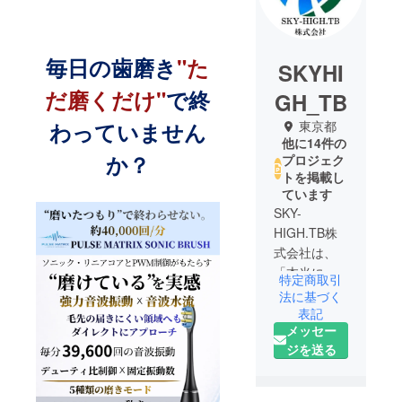
毎日の歯磨き
"た
SKYHI
だ磨くだけ"
で終
GH_TB
わっていません
東京都
他に14件の
か？
プロジェク
トを掲載し
ています
SKY-
HIGH.TB株
式会社は、
「本当に価
特定商取引
値あるプロ
法に基づく
ダクトを情
表記
メッセー
熱とともに
ジを送る
届ける」こ
とを使命
に、世界中