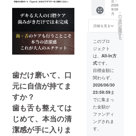
予定価
レス充
定：
一般販
格
2026
電台
売は
年09
39,600
（タイ
2027年
こ
月
円
プAケー
の
度中を
リ
→19,80
ブル一
タ
予定し
ー
0円（税
体型）x
ン
ており
詳細を見る
を
込・送
1、トラ
選
ます。
択
料当社
ベル
す
る
負担）
ケース
このプロ
■ お届
x 1、日
ジェクト
け内容
本語取
Pulse
説書、
は、
All-In方
MATRIX
Axon
式
です。
SonicB
Dual
rush ×
Arc
目標金額に
歯だけ磨いて、口
2 、
x1、
関わらず、
Pulse
Axon
MATRIX
元に自信が持てま
Stream
2026/06/30
専用ブ
x 1 ■ 一
23:59:59
ま
ラシ × 6
般販売
すか？
、専用
予定価
でに集まっ
ワイヤ
格
歯も舌も整えては
た金額が
レス充
Pulse
電台
MATRIX
ファンディ
じめて、本当の清
（タイ
SonicB
ングされま
プAケー
rush
ブル一
潔感が手に入りま
12.000
す。
体型）
円（税