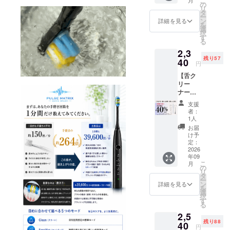
こ
円（税
の
リ
込・送
タ
ー
料当社
ン
詳細を見る
を
負担）
選
択
■ お届
す
る
け内容
2,3
Pulse
残り57
MATRIX
40
円
SonicB
【舌ク
rush専
リー
用ブラ
ナー単
シ × 4 ※
品】
本体は
支援
AXON
付属し
者：
選べる1
ており
1人
種（※2
ません
お届
本セッ
専用ブ
け予
トでは
ラシの
定：
ありま
2026
みで
年09
せん）
す。 ■
こ
月
一般販
一般販
の
リ
売予定
売予定
タ
ー
価格
価格
ン
詳細を見る
を
3,900円
Pulse
選
択
→
MATRIX
す
る
40％OF
専用ブ
2,5
F 2,340
ラシ 4
残り88
円（税
40
本セッ
円