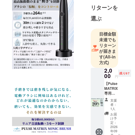
から選び抜
リターンを
いた製品を
ご紹介して
選ぶ
います。
日々の暮ら
目標金額
しを、豊か
未達でも
にしたり皆
リターン
さまを笑顔
が届きま
にする、そ
す
(All-in
方式)
んな出会い
をお届けで
2,0
残り97
00
きれば幸い
円
です。
【Pulse
MATRIX
応援、よろ
専用ブ
しくお願い
ラシ
支援
いたしま
20％OF
者：
F】 一
す。
1人
般販売
お届
予定価
け予
格2,500
定：
円
2026
年09
→2,000
月