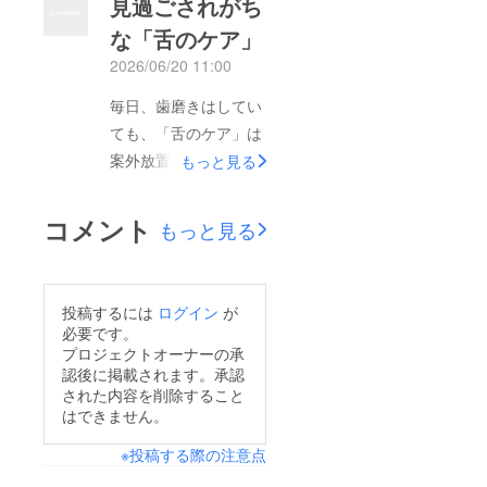
見過ごされがち
たしました。皆様から
い心地や品質をご確認
な「舌のケア」
いただいたご支援や温
いただければ幸いで
2026/06/20 11:00
かい応援のおかげで、
す。発送開始まであと
ここまで進めることが
少しです。商品のお届
毎日、歯磨きはしてい
できました。心より御
けを、どうぞ楽しみに
ても、「舌のケア」は
礼申し上げます。これ
お待ちください。
案外放置されていま
もっと見る
よりリターンのお届け
す。一度、食後に鏡で
に向けた準備を進めて
ご自身の「舌」を見て
コメント
もっと見る
まいります。進捗状況
みてください。思って
や発送スケジュールに
いたより白っぽかった
つきましては、活動レ
り、意外と汚れが付着
投稿するには
ログイン
が
ポートにて随時ご報告
していることに気付く
必要です。
いたしますので、今し
かもしれません。数
プロジェクトオーナーの承
ばらくお待ちいただけ
認後に掲載されます。承認
秒、優しく舌をなでる
ますと幸いです。リ
された内容を削除すること
ようにケアするだけで
はできません。
ターンを安心してお受
も、口の中のスッキリ
け取りいただけるよ
※投稿する際の注意点
感は大きく変わりま
う、一つひとつ丁寧に
す。毎日口に入れて使