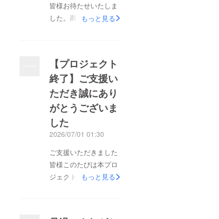
皆様お待たせいたしま
した。商品は無事日本
もっと見る
に到着し、現在は通関
手続き中です。通関が
完了しましたら配送セ
【プロジェクト
ンターへ搬入し、検
終了】ご支援い
品・梱包を行ったうえ
ただき誠にあり
で発送準備に入りま
す。現在の予定では、
がとうございま
来週中より順次発送を
した
開始できる見込みで
2026/07/01 01:30
す。今回お届けする商
ご支援いただきました
品は、品質・使い心地
皆様このたびは本プロ
ともに自信をもってお
ジェクトをご支援いた
勧めできる製品です。
もっと見る
だき、誠にありがとう
商品がお手元に届きま
ございました。プロ
したら、ぜひ実際にお
ジェクトは無事終了い
使いいただき、その使