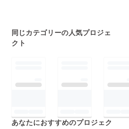
準備を進めてまいりま
うものだからこそ、水
す。改めまして、この
洗いしやすく、清潔な
たびは温かいご支援を
状態を保ちやすいステ
賜り、誠にありがとう
ンレス製を採用してい
同じカテゴリーの人気プロジェ
ございました。商品が
ます。シングルタイプ
お手元に届くまで、ど
クト
とデュアルタイプの2
うぞよろしくお願いい
種類をご用意しており
たします。
ますので、お好みに合
わせてお選びいただけ
ます。電動歯ブラシだ
けでなく、舌まで含め
たオーラルケアもぜひ
ご検討いただければ幸
いです。
あなたにおすすめのプロジェク