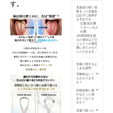
x2、ト
込）
す。
ラベル
Axon
支援金の使い道
ケース
Dual
集まった支援金
x 2、日
Arc
は以下に使用す
本語取
3,900円
る予定です。
説書、
（税
広報/宣伝費
Axon
込）
リターン仕入
Dual
Axon
れ費
Arc
Stream
※目標金額を超
x2、
3.900円
えた場合はプロ
Axon
（税
ジェクトの運営
Stream
込） 本
費に充てさせて
x 2 ■ 一
製品の
いただきます。
般販売
一般販
予定価
売は
格
2027年
支援に関するよ
Pulse
度中を
くある質問
MATRIX
予定し
SonicB
ており
手数料はいく
rush
ます。
らかかります
12.000
か？
円（税
込）ｘ
目標金額に届
２ Axon
かなかった場
Dual
合どうなりま
Arc
すか？
3,900円
（税
支援で困った