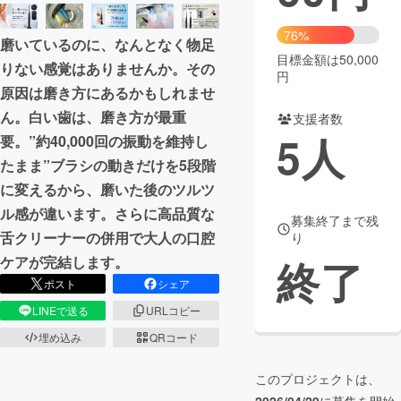
まちづくり・地域活性化
76%
磨いているのに、なんとなく物足
目標金額は50,000
りない感覚はありませんか。その
円
CAMPFIRE for Social Good
CAMPFIRE Creation
原因は磨き方にあるかもしれませ
CAMPFIREふるさと納税
machi-ya
コミュニティ
ん。白い歯は、磨き方が最重
支援者数
5
人
要。”約40,000回の振動を維持し
たまま”ブラシの動きだけを5段階
に変えるから、磨いた後のツルツ
ル感が違います。さらに高品質な
募集終了まで残
舌クリーナーの併用で大人の口腔
り
終了
ケアが完結します。
ポスト
シェア
LINEで送る
URLコピー
埋め込み
QRコード
このプロジェクトは、