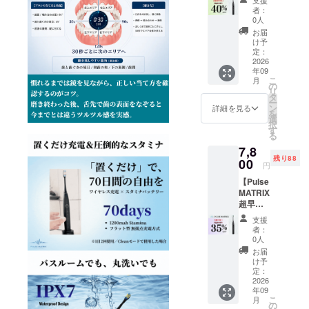
度中を
40％OF
× 3 、専
予定し
す。 ■
者：
予定し
F】 一
用ワイ
ており
0人
一般販
ており
般販売
ヤレス
ます。
売予定
お届
ます。
予定価
充電台
け予
価格
格
（タイ
定：
Axon
12,000
2026
プAケー
Dual
年09
円
ブル一
Arc
こ
月
→7,200
体型）x
の
3,900円
リ
円（税
1、トラ
タ
（税
ー
込・送
ベル
ン
詳細を見る
込）
を
料当社
ケース
選
Axon
択
負担）
x 1、日
す
Stream
る
■ お届
本語取
3.900円
7,8
け内容
説書 ■
（税
残り88
Pulse
00
一般販
込） 本
円
MATRIX
売予定
製品の
【Pulse
SonicB
価格
一般販
MATRIX
rush ×1
Pulse
売は
超早割
、専用
MATRIX
2027年
35％OF
ブラシ
SonicB
度中を
支援
F】 一
× 3 、専
rush
者：
予定し
般販売
用ワイ
12.000
0人
ており
予定価
ヤレス
円（税
お届
ます。
格
充電台
込） 本
け予
12,000
（タイ
定：
製品の
円
2026
プAケー
一般販
年09
→7,800
ブル一
売は
こ
月
円（税
体型）x
の
2027年