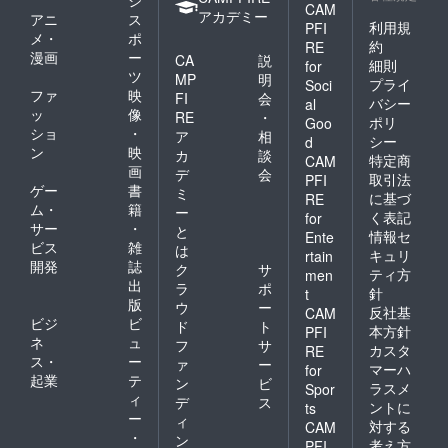
ジ
CAM
アカデミー
アニ
ス
利用規
PFI
メ・
ポ
約
RE
漫画
ー
CA
説
細則
for
ツ
MP
明
プライ
Soci
ファ
映
FI
会
バシー
al
ッ
像
RE
・
ポリ
Goo
ショ
・
ア
相
シー
d
ン
映
カ
談
特定商
CAM
画
デ
会
取引法
PFI
ゲー
書
ミ
に基づ
RE
ム・
籍
ー
く表記
for
サー
・
と
情報セ
Ente
ビス
雑
は
キュリ
rtain
開発
誌
ク
サ
ティ方
men
出
ラ
ポ
針
t
版
ウ
ー
反社基
CAM
ビジ
ビ
ド
ト
本方針
PFI
ネ
ュ
フ
サ
カスタ
RE
ス・
ー
ァ
ー
マーハ
for
起業
テ
ン
ビ
ラスメ
Spor
ィ
デ
ス
ントに
ts
ー
ィ
対する
CAM
・
ン
考え方
PFI