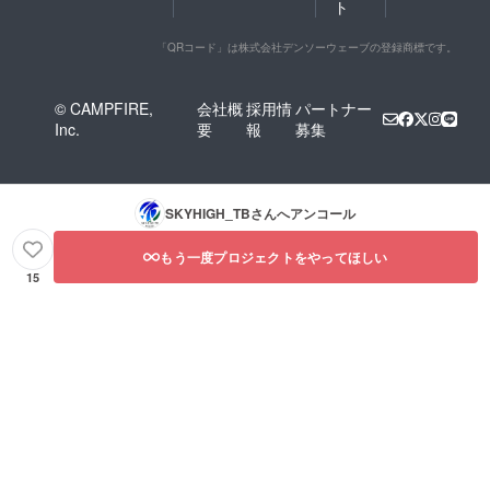
ト
「QRコード」は株式会社デンソーウェーブの登録商標です。
© CAMPFIRE,
会社概
採用情
パートナー
Inc.
要
報
募集
SKYHIGH_TB
さんへアンコール
もう一度プロジェクトをやってほしい
15