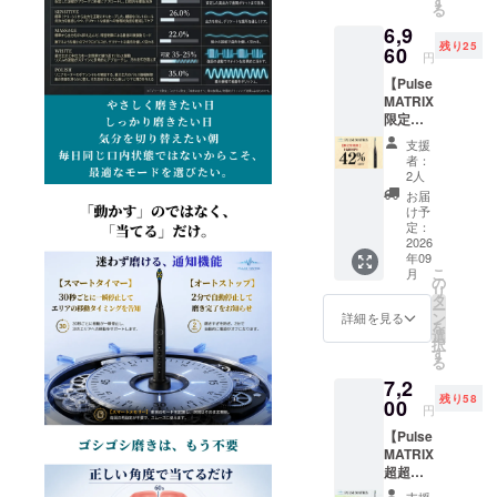
す
たAxon
Stream
る
負担）
のみ」
Dual
3.900円
6,9
■ お届
をお届
Arc も
（税
残り25
け内容
60
けする
しくは
込） 本
円
Axon
リター
Stream
製品の
【Pulse
Dual
ンで
のいず
一般販
MATRIX
Arc x
す。 2
れかを1
売は
限定特
1、
種セッ
個お届
2027年
別割
Axon
トでは
けしま
度中を
支援
42％OF
Stream
ござい
す。 ■
者：
予定し
F】 一
x 1 ■ 一
ません
2人
一般販
ており
般販売
般販売
ので、
売予定
お届
ます。
予定価
予定価
お間違
け予
価格
格
格 Axon
定：
えのな
Axon
12,000
2026
Dual
いよう
Dual
年09
円
Arc
ご注意
Arc
こ
月
→6,960
3,900円
の
くださ
3,900円
リ
円（税
（税
タ
い。 ご
（税
ー
込・送
込）
ン
選択い
詳細を見る
込）
を
料当社
Axon
選
ただい
Axon
択
負担）
Stream
す
たAxon
Stream
る
■ お届
3.900円
Dual
3.900円
7,2
け内容
（税
Arc も
（税
残り58
Pulse
00
込） 本
しくは
込） 本
円
MATRIX
製品の
Stream
製品の
【Pulse
SonicB
一般販
のいず
一般販
MATRIX
rush ×1
売は
れかを1
売は
超超早
、専用
2027年
個お届
2027年
割
ブラシ
度中を
けしま
支援