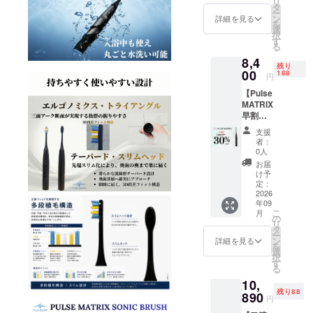
リ
込・送
1、トラ
タ
度中を
ー
料当社
ベル
ン
予定し
詳細を見る
を
負担）
ケース
選
ており
択
■ お届
x 1、日
す
ます。
る
け内容
本語取
8,4
Pulse
説書 ■
残り
MATRIX
00
一般販
188
円
SonicB
売予定
【Pulse
rush ×1
価格
MATRIX
、専用
Pulse
早割
ブラシ
MATRIX
30％OF
× 3 、専
SonicB
支援
F】 一
用ワイ
rush
者：
般販売
ヤレス
12.000
0人
予定価
充電台
円（税
お届
格
（タイ
込） 本
け予
12,000
プAケー
定：
製品の
円
2026
ブル一
一般販
年09
→8,400
体型）x
売は
こ
月
円（税
1、トラ
の
2027年
リ
込・送
ベル
タ
度中を
ー
料当社
ケース
ン
予定し
詳細を見る
を
負担）
x 1、日
選
ており
択
■ お届
本語取
す
ます。
る
け内容
説書 ■
10,
Pulse
一般販
残り88
MATRIX
890
売予定
円
SonicB
価格