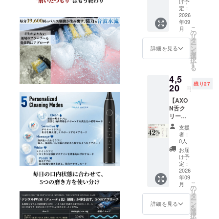
本リ
お間違
け予
トでは
ターン
定：
えのな
ありま
2026
は、
いよう
年09
せん）
AXON
ご注意
こ
月
一般販
シリー
の
くださ
リ
売予定
ズ2種の
タ
い。 ご
ー
価格
うち
ン
選択い
詳細を見る
を
3,900円
「いず
選
ただい
択
→
れか1点
す
たAxon
る
30％OF
のみ」
Dual
4,5
F 2,730
をお届
Arc も
残り27
円（税
20
けする
しくは
円
込・送
リター
Stream
【AXO
料当社
ンで
のいず
N舌ク
負担）
す。 2
れかを1
リー
■ お届
種セッ
個お届
ナー
け内容
トでは
けしま
支援
セッ
(必ずご
ござい
す。 ■
者：
ト】 一
確認く
ません
0人
一般販
般販売
ださい)
ので、
売予定
お届
予定価
本リ
お間違
け予
価格
格
ターン
定：
えのな
Axon
7,800円
2026
は、
いよう
Dual
年09
→
AXON
ご注意
Arc
こ
月
42％OF
シリー
の
くださ
3,900円
リ
F 4.520,
ズ2種の
タ
い。 ご
（税
ー
円（税
うち
ン
選択い
詳細を見る
込）
を
込・送
「いず
選
ただい
Axon
択
料当社
れか1点