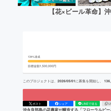
【花×ビール革命】
134
%達成
目標金額
1,500,000
円
このプロジェクトは、
2026/05/01
に募集を開始し、
136
ポスト
シェア
LINEで送る
U
沖永良部島の花農家が醸造する「フローラルビー