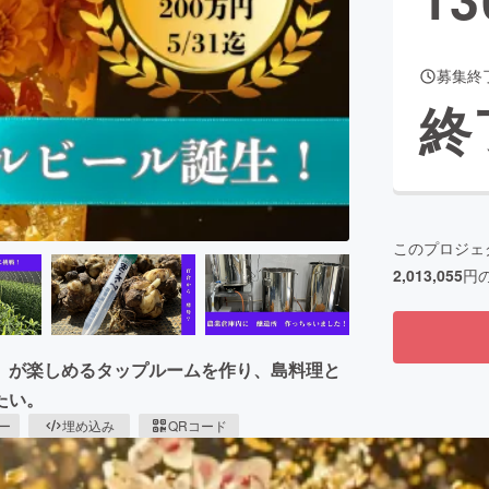
募集終
CAMPFIRE for Social Good
CAMPFIRE Creation
終
CAMPFIREふるさと納税
machi-ya
コミュニティ
このプロジェ
2,013,055
円
」が楽しめるタップルームを作り、島料理と
たい。
ピー
埋め込み
QRコード