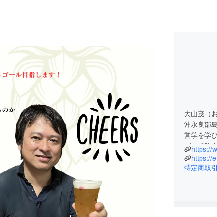
大山茂（
沖永良部
営学を学
バーで飲
https:/
機器メーカ
https://
認会計士）
特定商取
連結決算開
見なおし
するビジ
在は、花