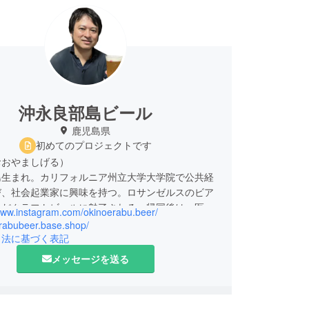
沖永良部島ビール
鹿児島県
初めてのプロジェクトです
おおやましげる）
島生まれ。カリフォルニア州立大学大学院で公共経
び、社会起業家に興味を持つ。ロサンゼルスのビア
んだクラフトビールに魅了される。帰国後は、医療
/www.instagram.com/okinoerabu.beer/
ー、金融企業の経営企画を経験。USCPA（米国公
erabubeer.base.shop/
を取得後、BIG4監査法人の金融事業、上場企業の
引法に基づく表記
示、海外駐在を経験。2023年、ライフスタイルを
メッセージを送る
、生まれ故郷にＵターン。沖永良部島の課題を解決
ネスとして、クラフトビール醸造所を立ち上げ。現
農家が醸す「フローラルビール」のブランド化を推