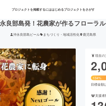
プロジェクトを掲載するには
はじめる
プロジェクトをさがす
沖永良部島発！花農家が作るフローラル
沖永良部島ビール
まちづくり・地域活性化
鹿児島県
注目のリターン
注目の新着プロジェクト
募集終了が近いプロジェクト
も
現在の
音楽
舞台・パフォーマンス
2,
ゲーム・サービス開発
フード・飲食店
134%
書籍・雑誌出版
アニメ・漫画
目標金額は1
支援者
チャレンジ
ビューティー・ヘルスケ
13