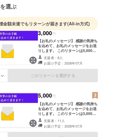
ら、島の課題解決に取り組み中。
を選ぶ
標金額未達でもリターンが届きます
(All-in方式)
3,000
円
【お礼のメッセージ】 感謝の気持ち
を込めて、お礼のメッセージをお送
りします。 このリターンは5,000
円/10,000円のリターンと同じ内容
支援者：6人
になります。
お届け予定：2026年07月
このリターンを選択する
る
5,000
円
【お礼のメッセージ】 感謝の気持ち
を込めて、お礼のメッセージをお送
りします。 このリターンは3,000
円/10,000円のリターンと同じ内容
支援者：11人
になります。
お届け予定：2026年07月