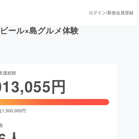
ログイン
/
新規会員登録
ビール×島グルメ体験
うすぐ公開されます
支援総額
プロダクト
013,055
円
ファッション
スポーツ
,500,000円
数
ア
ソーシャルグッド
6
人