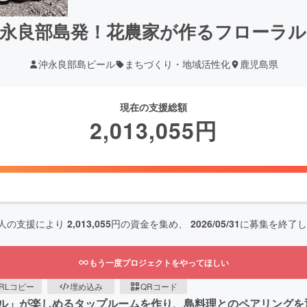
沖永良部島発！花農家が作るフローラル
沖永良部島ビール
まちづくり・地域活性化
鹿児島県
現在の支援総額
2,013,055
円
人の支援により
2,013,055
円の資金を集め、
2026/05/31
に募集を終了し
もう一度プロジェクトをやってほしい
RLコピー
埋め込み
QRコード
ル」が楽しめるタップルームを作り、島料理とのペアリングを