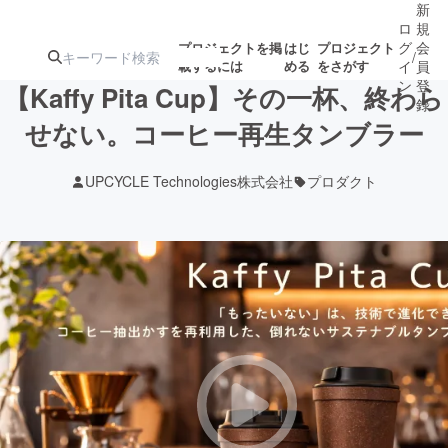
新
ロ
規
グ
会
プロジェクトを掲
はじ
プロジェクト
/
載するには
める
をさがす
イ
員
ン
登
【Kaffy Pita Cup】その一杯、終わら
録
せない。コーヒー再生タンブラー
人気のプロ
注目のリ
注目の新着プロ
募集終了が近いプ
もうすぐ公開
UPCYCLE Technologies株式会社
プロダクト
ジェクト
ターン
ジェクト
ロジェクト
されます
アート・写真
音楽
テクノロジー・ガジェット
ゲーム・サ
映像・映画
書籍・雑誌
ビジネス・起業
チャレンジ