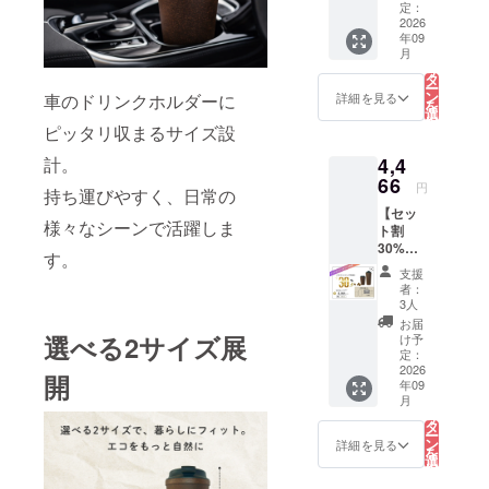
Cup 2サ
F）
定：
（保
イズ
2026
【内
温・保
年09
セット
容】 ・
冷） ・
こ
月
（オリ
Kaffy
の
コー
リ
ジナル
Pita
タ
ヒー抽
ー
ロゴ入
Cup
ン
出かす
詳細を見る
車のドリンクホルダーに
を
り）
340ml
選
を再利
択
《2,624
ピッタリ収まるサイズ設
（ロゴ
す
用した
る
円お
なし）
コー
計。
4,4
得！》
×1点 ・
ヒーバ
一般販
66
Kaffy
イオプ
円
持ち運びやすく、日常の
売予定
Pita
ラス
【セッ
価格
Cup
チック
様々なシーンで活躍しま
ト割
6,490円
430ml
使用 ※
30%OF
→
（ロゴ
食洗機
す。
F】
3,866円
なし）
には対
支援
Kaffy
（税
×1点
応して
者：
Pita
込・送
【製品
3人
おりま
Cup 2サ
料込
仕様】
せん。
お届
イズ
み）
選べる2サイズ展
・倒れ
け予
セット
（約
定：
にくい
（ロゴ
2026
45%OF
吸盤構
開
年09
なし）
F）
造 ・二
こ
月
《1,804
【内
の
重構造
リ
円お
容】 ・
タ
（保
ー
得！》
Kaffy
ン
温・保
詳細を見る
を
一般販
Pita
選
冷） ・
択
売予定
Cup
す
コー
る