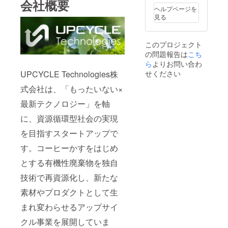
冷） ・
会社概要
ヘルプページを
コー
見る
ヒー抽
出かす
を再利
用した
このプロジェクト
コー
の問題報告は
こち
ヒーバ
ら
よりお問い合わ
イオプ
UPCYCLE Technologies株
せください
ラス
チック
式会社は、「もったいない×
使用 ※
食洗機
最新テクノロジー」を軸
には対
応して
に、資源循環型社会の実現
おりま
せん。
を目指すスタートアップで
す。コーヒーかすをはじめ
とする有機性廃棄物を独自
技術で再資源化し、新たな
素材やプロダクトとして生
まれ変わらせるアップサイ
クル事業を展開していま