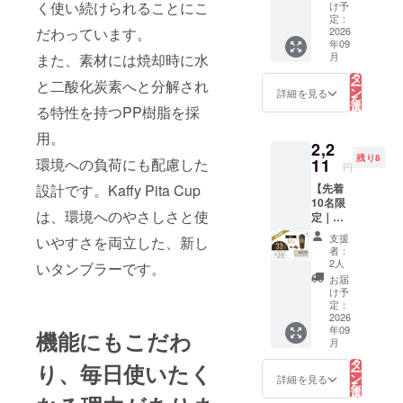
Pita
（約
く使い続けられることにこ
（保
け予
Cup
33%OF
定：
温・保
だわっています。
430ml
2026
F）
冷） ・
年09
（ロゴ
【内
コー
こ
月
また、素材には焼却時に水
なし）
容】 ・
の
ヒー抽
リ
《1,053
Kaffy
タ
出かす
と二酸化炭素へと分解され
ー
円お
Pita
ン
を再利
詳細を見る
を
得！》
Cup
選
用した
る特性を持つPP樹脂を採
択
一般販
340ml
す
コー
る
売予定
（オリ
用。
ヒーバ
2,2
価格
ジナル
イオプ
残り8
3,190円
環境への負荷にも配慮した
11
ロゴ入
ラス
円
→
り） ×1
チック
設計です。Kaffy Pita Cup
【先着
2,137円
点 【製
使用 ※
10名限
（税
品仕
食洗機
は、環境へのやさしさと使
定｜超
込・送
様】 ・
には対
早割
料込
容量：
応して
支援
いやすさを両立した、新し
33%OF
み）
340ml
おりま
者：
F】
（約
・倒れ
2人
せん。
いタンブラーです。
Kaffy
33%OF
にくい
お届
Pita
F）
吸盤構
け予
Cup
【内
定：
造 ・二
430ml
2026
容】 ・
重構造
年09
（オリ
機能にもこだわ
Kaffy
（保
こ
月
ジナル
Pita
の
温・保
リ
ロゴ入
Cup
タ
冷） ・
り、毎日使いたく
ー
り）
430ml
ン
コー
詳細を見る
を
《1,089
（ロゴ
選
ヒー抽
択