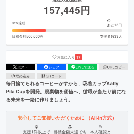
157,445
円
31
%達成
あと
15
日
目標金額
500,000
円
支援者数
33
人
お気に入り
17
ポスト
シェア
LINEで送る
URLコピー
埋め込み
QRコード
毎日捨てられるコーヒーかすから、吸着カップKaffy
Pita Cupを開発。廃棄物を価値へ、循環が当たり前にな
る未来を一緒に作りましょう。
安心してご支援いただくために
（All-in方式）
支援1件以上で
目標金額未達でも
本人確認と