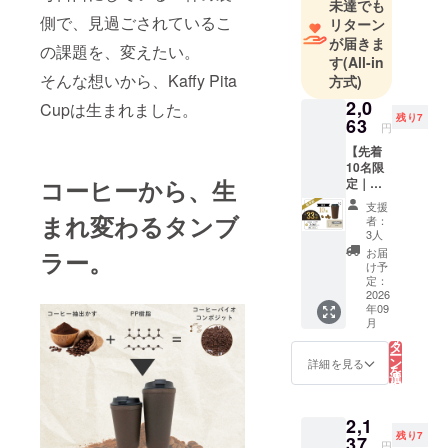
未達でも
側で、見過ごされているこ
リターン
が届きま
の課題を、変えたい。
す
(All-in
そんな想いから、Kaffy Pita
方式)
2,0
Cupは生まれました。
残り7
63
円
【先着
10名限
コーヒーから、生
定｜超
早割
支援
33%OF
まれ変わるタンブ
者：
F】
3人
Kaffy
お届
ラー。
Pita
け予
Cup
定：
340ml
2026
年09
（ロゴ
こ
月
なし）
の
リ
《1,017
タ
ー
円お
ン
詳細を見る
を
得！》
選
択
一般販
す
る
売予定
2,1
価格
残り7
3,080円
37
円