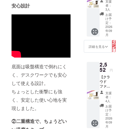
容量：
応して
支援
グ限定
料込
安心設計
430ml
おりま
者：
20%OF
み）
・倒れ
3人
せん。
F】
（約
にくい
お届
Kaffy
20%OF
吸盤構
け予
Pita
F）
定：
造 ・二
Cup
2026
【内
重構造
年09
340ml
容】 ・
（保
こ
月
（オリ
Kaffy
の
温・保
リ
ジナル
Pita
タ
冷） ・
ー
ロゴ入
Cup
ン
コー
詳細を見る
を
り）
340ml
選
ヒー抽
択
《638円
（ロゴ
す
出かす
る
お
なし）
を再利
2,5
得！》
×1点
用した
底面は吸盤構造で倒れにく
一般販
52
【製品
コー
円
売予定
仕様】
く、デスクワークでも安心
ヒーバ
【クラ
価格
・容
イオプ
ウド
3,190円
して使える設計。
量：
ラス
ファン
→
340ml
チック
ちょっとした衝撃にも強
ディン
2,552円
・倒れ
使用 ※
支援
グ限定
（税
にくい
食洗機
者：
く、安定した使い心地を実
20%OF
込・送
吸盤構
4人
には対
F】
料込
造 ・二
応して
お届
現しました。
Kaffy
み）
重構造
け予
おりま
Pita
（約
定：
（保
せん。
Cup
2026
20%OF
温・保
②二重構造で、ちょうどい
年09
430ml
F）
冷） ・
こ
月
（ロゴ
【内
の
コー