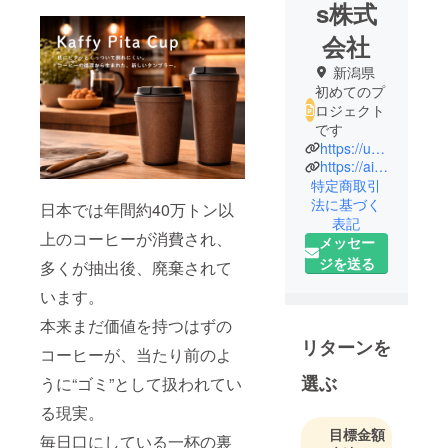
s株式
会社
新潟県
初めてのプ
ロジェクト
です
https://upcycletech.jp/
https://airxcoffee.jp/
特定商取引
法に基づく
日本では年間約40万トン以
表記
上のコーヒーが消費され、
メッセー
ジを送る
多くが抽出後、廃棄されて
います。
本来まだ価値を持つはずの
リターンを
コーヒーが、当たり前のよ
選ぶ
うに“ゴミ”として扱われてい
る現実。
目標金額
毎日口にしている一杯の裏