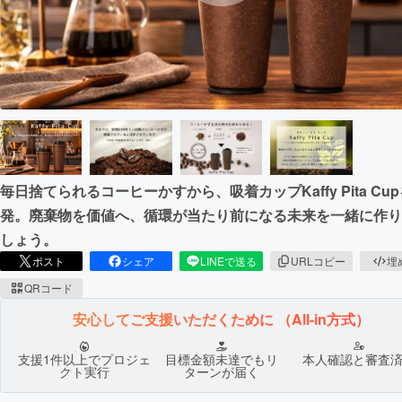
まちづくり・地域活性化
CAMPFIRE for Social Good
CAMPFIRE Creation
CAMPFIREふるさと納税
machi-ya
コミュニティ
毎日捨てられるコーヒーかすから、吸着カップKaffy Pita Cu
発。廃棄物を価値へ、循環が当たり前になる未来を一緒に作り
しょう。
ポスト
シェア
LINEで送る
URLコピー
埋
QRコード
安心してご支援いただくために
（All-in方式）
支援1件以上でプロジェ
目標金額未達でもリ
本人確認と審査
クト実行
ターンが届く