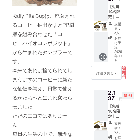
→
【先着
2,063円
10名限
（税
Kaffy Pita Cupは、廃棄され
定｜超
込・送
早割
料込
るコーヒー抽出かすとPP樹
支援
33%OF
み）
者：
F】
（約
3人
脂を組み合わせた「コー
Kaffy
33%OF
お届
Pita
ヒーバイオコンポジット」
F）
け予
Cup
【内
定：
から生まれたタンブラーで
340ml
2026
容】 ・
年09
（オリ
Kaffy
こ
す。
月
ジナル
Pita
の
リ
ロゴ入
Cup
タ
本来であれば捨てられてし
ー
り）
340ml
ン
詳細を見る
を
《1,053
（ロゴ
選
まうはずのコーヒーに新た
択
円お
なし）
す
る
得！》
×1点
な価値を与え、日常で使え
2,1
一般販
【製品
残り8
るかたちへと生まれ変わら
売予定
37
仕様】
円
価格
・容
せました。
【先着
3,190円
量：
10名限
→
340ml
ただのエコではありませ
定｜超
2,137円
・倒れ
早割
（税
にくい
支援
ん。
33%OF
込・送
吸盤構
者：
F】
料込
造 ・二
2人
毎日の生活の中で、無理な
Kaffy
み）
重構造
お届