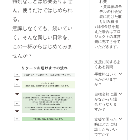
特別なことは必要ありませ
（約
仕様】
れ費
を再利
30%OF
・倒れ
・資源循環モ
用した
ん。使うだけではじめられ
F）
にくい
デルの社会実
コー
【内
吸盤構
装に向けた取
ヒーバ
る。
容】 ・
造 ・二
り組み費用
イオプ
Kaffy
重構造
※目標金額を超
ラス
意識しなくても、続いてい
Pita
（保
えた場合はプロ
チック
Cup
温・保
く。そんな新しい日常を、
ジェクトの運営
使用 ※
340ml
冷） ・
費に充てさせて
食洗機
この一杯からはじめてみま
（ロゴ
コー
いただきます。
には対
あり）
ヒー抽
応して
せんか？
×1点 ・
出かす
おりま
Kaffy
を再利
支援に関するよ
せん。
Pita
用した
くある質問
Cup
コー
手数料はいく
430ml
ヒーバ
らかかります
（ロゴ
イオプ
か？
あり）
ラス
×1点
チック
目標金額に届
【製品
使用 ※
かなかった場
仕様】
食洗機
合どうなりま
・倒れ
には対
すか？
にくい
応して
吸盤構
おりま
支援で困った
造 ・二
せん。
時はどこに相
重構造
談したらいい
（保
ですか？
温・保