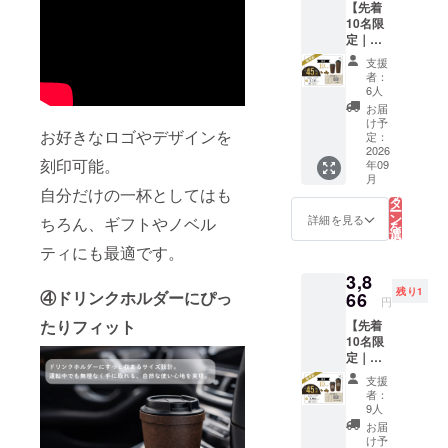
【先着
→
・容
ヒーバ
10名限
2,640円
量：
イオプ
定｜超
（税
430ml
ラス
早割
込・送
・倒れ
チック
支援
45%OF
料込
にくい
使用 ※
者：
F】
み）
吸盤構
6人
食洗機
Kaffy
（約
造 ・二
には対
お届
Pita
20%OF
重構造
け予
応して
お好きなロゴやデザインを
Cup 2サ
F）
定：
（保
おりま
イズ
2026
【内
温・保
せん。
刻印可能。
年09
セット
容】 ・
冷） ・
こ
月
（ロゴ
Kaffy
の
コー
自分だけの一杯としてはも
リ
なし）
Pita
タ
ヒー抽
ー
《2,525
Cup
ン
出かす
詳細を見る
ちろん、ギフトやノベル
を
円お
430ml
選
を再利
択
得！》
（ロゴ
ティにも最適です。
す
用した
る
一般販
あり）
コー
3,8
売予定
×1点
ヒーバ
残り1
④ドリンクホルダーにぴっ
価格
66
【製品
イオプ
円
6,270円
仕様】
ラス
たりフィット
【先着
→
・容
チック
10名限
3,745円
量：
使用 ※
定｜超
（税
430ml
食洗機
早割
込・送
・倒れ
には対
支援
45%OF
料込
にくい
応して
者：
F】
み）
吸盤構
9人
おりま
Kaffy
（約
造 ・二
せん。
お届
Pita
45%OF
重構造
け予