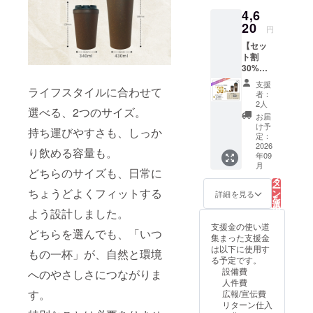
価格
340ml
ヒー抽
4,6
6,270円
（オリ
出かす
→
20
ジナル
を再利
円
4,466円
ロゴ入
用した
【セッ
（税
り） ×1
コー
ト割
込・送
点 ・
ヒーバ
30%OF
料込
Kaffy
イオプ
F】
み）
Pita
ラス
支援
ライフスタイルに合わせて
Kaffy
（約
Cup
チック
者：
Pita
30%OF
430ml
2人
使用 ※
選べる、2つのサイズ。
Cup 2サ
F）
（オリ
食洗機
お届
イズ
【内
ジナル
け予
には対
持ち運びやすさも、しっか
セット
容】 ・
定：
ロゴ入
応して
（ロゴ
2026
Kaffy
り） ×1
おりま
り飲める容量も。
年09
あり）
Pita
点 【製
せん。
こ
月
《1,870
Cup
の
どちらのサイズも、日常に
品仕
リ
円お
340ml
タ
様】 ・
ー
得！》
ちょうどよくフィットする
（ロゴ
ン
倒れに
詳細を見る
を
一般販
なし）
選
くい吸
択
よう設計しました。
売予定
×1点 ・
す
盤構造
る
価格
Kaffy
支援金の使い道
・二重
どちらを選んでも、「いつ
6,490円
Pita
集まった支援金
構造
→
Cup
は以下に使用す
（保
もの一杯」が、自然と環境
4,620円
430ml
る予定です。
温・保
（税
（ロゴ
設備費
冷） ・
へのやさしさにつながりま
込・送
なし）
人件費
コー
料込
す。
×1点
広報/宣伝費
ヒー抽
み）
【製品
リターン仕入
出かす