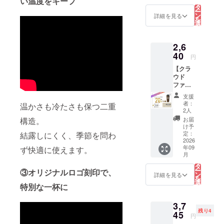
い温度をキープ
リ
なし）
容】 ・
タ
ヒー抽
ー
《638円
Kaffy
ン
出かす
詳細を見る
を
お
Pita
選
を再利
択
得！》
Cup
す
用した
る
一般販
340ml
コー
2,6
売予定
（オリ
ヒーバ
価格
40
ジナル
イオプ
円
3,190円
ロゴ入
ラス
【クラ
→
り） ×1
チック
ウド
2,552円
点 【製
使用 ※
ファン
（税
品仕
食洗機
ディン
込・送
様】 ・
には対
支援
グ限定
料込
容量：
応して
者：
温かさも冷たさも保つ二重
20%OF
み）
340ml
2人
おりま
F】
（約
・倒れ
構造。
せん。
お届
Kaffy
20%OF
にくい
け予
Pita
F）
定：
結露しにくく、季節を問わ
吸盤構
Cup
2026
【内
造 ・二
年09
ず快適に使えます。
430ml
容】 ・
重構造
こ
月
（ロゴ
Kaffy
の
（保
リ
あり）
Pita
タ
温・保
ー
③オリジナルロゴ刻印で、
《660円
Cup
ン
冷） ・
詳細を見る
を
お
430ml
選
コー
特別な一杯に
択
得！》
（ロゴ
す
ヒー抽
る
一般販
なし）
出かす
3,7
売予定
×1点
を再利
残り4
価格
45
【製品
用した
円
3,300円
仕様】
コー