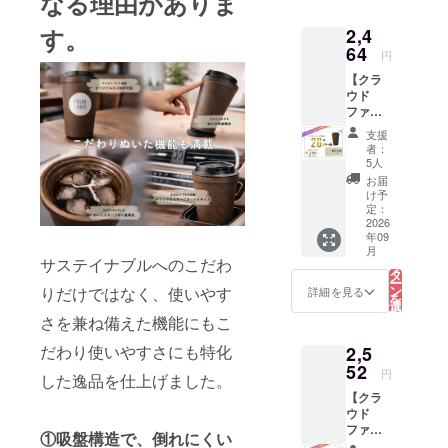
なる理由がありま
円お
なし）
す
出かす
る
得！》
×1点
を再利
す。
2,4
一般販
【製品
用した
売予定
64
仕様】
コー
円
価格
・容
ヒーバ
【クラ
3,300円
量：
イオプ
ウド
→
430ml
ラス
ファン
2,211円
・倒れ
チック
ディン
（税
にくい
使用 ※
支援
グ限定
込・送
吸盤構
食洗機
者：
20%OF
料込
造 ・二
5人
には対
F】
み）
重構造
応して
お届
Kaffy
（約
（保
け予
おりま
Pita
33%OF
定：
温・保
せん。
Cup
2026
F）
冷） ・
年09
340ml
【内
コー
こ
月
（ロゴ
容】 ・
の
ヒー抽
サステイナブルへのこだわ
リ
なし）
Kaffy
タ
出かす
ー
《616円
Pita
ン
りだけではなく、使いやす
を再利
詳細を見る
を
お
Cup
選
用した
択
得！》
さを兼ね備えた機能にもこ
430ml
す
コー
る
一般販
（オリ
ヒーバ
だわり使いやすさにも特化
2,5
売予定
ジナル
イオプ
価格
52
ロゴ入
ラス
円
した逸品を仕上げました。
3,080円
り） ×1
チック
【クラ
→
点 【製
使用 ※
ウド
2,464円
品仕
食洗機
ファン
（税
様】 ・
には対
①吸盤構造で、倒れにくい
ディン
込・送