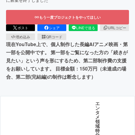
もう一度プロジェクトをやってほしい
ポスト
シェア
LINEで送る
URLコピー
埋め込み
QRコード
現在YouTube上で、個人制作した長編AIアニメ映画・第
一部を公開中です。 第一部をご覧になった方の「続きが
見たい」という声を形にするため、第二部制作費の支援
をお願いしています。 目標金額：150万円（未達成の場
合、第二部(完結編)の制作は断念します）
エ
ン
タ
メ
領
域
特
化