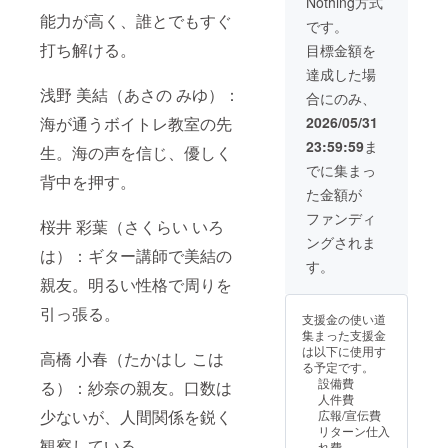
Nothing方式
【4,000
円】ア
ケース
付き) ・
能力が高く、誰とでもすぐ
円】ポ
クリル
全6種
トレカ
です。
スター
フィ
(特別品
3枚組
打ち解ける。
目標金額を
(A2サイ
ギュア
1種追
全4種
ズ) 1種
長方形
加) ・オ
(特別品
達成した場
【3,000
(50×75
リジナ
3種追
浅野 美結（あさの みゆ）：
合にのみ、
円】公
mm) 2
ルサウ
加) ・ポ
開1週間
種
ンドト
スター
2026/05/31
海が通うボイトレ教室の先
前 先行
【4,000
ラック
A2サイ
23:59:59
ま
公開
円】ト
第一部
ズ 全12
生。海の声を信じ、優しく
【5,000
レカ 3
(ダウン
種 (特別
でに集まっ
背中を押す。
円】メ
枚組 2
ロード
品9種追
た金額が
イキン
種
版)(未公
加) ・T
グ動画
【4,000
開 1曲
シャツ
ファンディ
桜井 彩葉（さくらい いろ
【6,000
円】ポ
追加 全
全7種
ングされま
円】T
スター
29曲) ・
(特別品
は）：ギター講師で美結の
シャツ
(A2サイ
オリジ
6種追
す。
1種
ズ) 2種
ナル
加) ・ス
親友。明るい性格で周りを
【7,000
【3,000
100mm
ヤァー
円】ス
円】公
クリア
クッ
引っ張る。
支援金の使い道
ヤァー
開1週間
ステッ
ション
集まった支援金
クッ
前 先行
カー 全
全6種
は以下に使用す
ション
公開
6種 (特
(特別品
高橋 小春（たかはし こは
る予定です。
商品サ
【5,000
別品1種
6種追
設備費
る）：紗奈の親友。口数は
イズに
円】メ
追加) ・
加) ・ア
人件費
ついて
イキン
第二部
クリル
少ないが、人間関係を鋭く
広報/宣伝費
は各リ
グ動画
制作過
キーホ
リターン仕入
ターン
【6,000
程を限
ルダー
観察している。
れ費