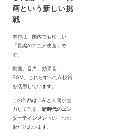
種ずつ
への掲
にご指
イン、
画という新しい挑
記載を
載は1名
定がな
ハイフ
お願い
分（1箇
い限り
ン、
しま
所）と
クレ
ドッ
戦
す。 T
させて
ジット
ト、カ
シャツ
いただ
への掲
ンマ含
のサイ
きま
載は1名
む )
ズの記
す。 ※
分（1箇
(例:J-
本作は、国内でも珍しい
載もお
リター
所）と
W.a,lk9
「長編AIアニメ映画」で
願いし
ン品購
させて
_) (公序
ます。
入時、
いただ
良俗に
す。
(S/M/L/
各リ
きま
反する
XL/XXL/
ターン
す。 ※T
名前・
XXXL) T
品から2
シャツ
権利侵
動画、音声、効果音、
シャツ
種ずつ
のサイ
害する
サイズ
記載を
ズの記
名前と
BGM、これらすべてAI技術
の詳細
お願い
載もお
判断し
はリ
しま
願いし
た場合
を活用しています。
ターン
す。 ※T
ます。
は別の
品にあ
シャツ
(S/M/L/
名前に
この作品は、AIと人間が協
る「T
のサイ
XL/XXL/
変更と
シャ
ズの記
XXXL)
なりま
力して作る、
新時代のエン
ツ」を
載もお
サイズ
すので
ご確認
願いし
の詳細
予めご
ターテインメント
の一つの
くださ
ます。
はリ
了承く
い。 商
(S/M/L/
ターン
ださ
形だと思います。
品発送
XL/XXL/
品の「T
い。) 重
の為、
XXXL) T
シャ
複の扱