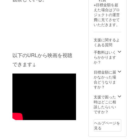
品をご
円】T
定公開
全6種
※目標金額を超
確認く
シャツ
・公開1
(特別品
えた場合はプロ
ださ
2種
週間前
6種追
ジェクトの運営
い。 ・
【7,000
先行公
加) ・ア
費に充てさせて
注意事
円】ス
開 ・メ
クリル
いただきます。
項：支
ヤァー
イキン
カード
援時、
クッ
グ動画
全6種
必ず備
ション
・Tシャ
(特別品
支援に関するよ
考欄に
2種 商
ツ 全7
6種追
くある質問
掲載を
品サイ
種 ・ス
加) ・
希望さ
ズにつ
ヤァー
iPhone
手数料はいく
以下のURLから映画を視聴
れるお
いては
クッ
クリア
らかかります
名前を
各リ
ション
ケース
か？
できます↓
ご記入
ターン
全6種
全6種
くださ
品をご
商品サ
(特別品
目標金額に届
い(ニッ
確認く
イズに
6種追
かなかった場
クネー
ださ
ついて
加) ・オ
合どうなりま
ム可) ・
い。 ・
は各リ
リジナ
すか？
全角最
注意事
ターン
ルサウ
大10文
項：支
品をご
ンドト
支援で困った
字(例:五
援時、
確認く
ラック
時はどこに相
十嵐 健
必ず備
ださ
第一部
談したらいい
太郎)、
考欄に
い。 ・
(ダウン
ですか？
または
掲載を
注意事
ロード
英数小
希望さ
項：支
版)(未公
ヘルプページを
文字最
れるお
援時、
開 2曲
見る
大16文
名前を
必ず備
追加 全
字(アン
ご記入
考欄に
30曲) ・