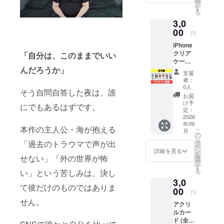
択
者とし
6種類！
す
住所・
る
て、あ
キャラ
電話番
3,0
なたの
クター
号・
名前が
00
は以下
メール
円
エンド
です。
アドレ
iPhone
ロール
・斉藤
スの入
クリア
に刻ま
「自分は、このままでいい
海 ・伊
力が必
ケース
れま
藤 紗奈
須で
んだろうか」
(デフォ
す！ 小
・浅野
す。 商
支援
ルメ 全
サイズ
美結 ・
品の作
者：
6種)
で制作
桜井 彩
0人
品はAI
そう自問自答した夜は、誰
【詳
を支え
葉 ・髙
を使用
お届
細】
てくだ
橋 小春
け予
してい
にでもあるはずです。
iPhone
さった
定：
・山田
ます。
のクリ
2026
証を残
迅 ・商
年09
アケー
させて
品サイ
本作の主人公・海が抱える
こ
月
スの裏
いただ
の
ズ
リ
面にデ
きま
タ
「過去のトラウマで声が出
100mm
ー
フォル
す。 エ
ン
商品発
詳細を見る
を
メキャ
せない」「外の世界が怖
ンド
選
送の
択
ラク
ロール
す
為、購
る
い」という苦しみは、決し
ターが
(小)では
入時に
3,0
いま
横に5人
名前・
て彼だけのものではありま
す。 全
00
の名前
住所・
円
6種！
で表示
電話番
せん。
アクリ
キャラ
してお
号・
ルカー
クター
り、そ
メール
ド (全6
は以下
の内の1
アドレ