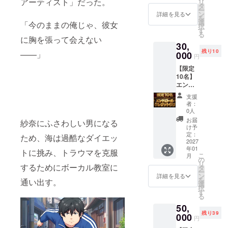
アーティスト」だった。
リ
ジット
・商品
タ
52cm
ー
表示で
サイズ
ン
肩巾：
詳細を見る
を
きま
横：
選
47cm
「今のままの俺じゃ、彼女
択
す！ エ
30cm
す
袖丈：
る
ンド
縦：
に胸を張って会えない
20cm
30,
ロール
30cm
身長：
残り10
(中)では
——」
000
デフォ
170cm
円
横に3人
ルメ
【Lサイ
【限定
の名前
キャラ
ズ】 身
10名】
で表示
クター
丈：
エンド
してお
で全6種
74cm
ロール
り、そ
ありま
身巾：
支援
クレ
の内の1
す！ 以
55cm
者：
ジット
人とし
下の
0人
肩巾：
(大)
て名前
キャラ
50cm
お届
紗奈にふさわしい男になる
【詳
を表示
クター6
け予
袖丈：
細】 エ
しま
定：
種にな
22cm
ため、海は過酷なダイエッ
ンド
2027
す。 ・
りま
身長：
年01
ロール
注意事
トに挑み、トラウマを克服
す。 ・
179cm
こ
月
にクレ
項：支
の
斉藤 海
【XLサ
リ
ジット
するためにボーカル教室に
援時、
タ
・伊藤
イズ】
ー
表示で
必ず備
ン
紗奈 ・
詳細を見る
身丈：
を
通い出す。
きま
考欄に
選
浅野 美
78cm
択
す！ エ
掲載を
す
結 ・桜
身巾：
る
ンド
希望さ
井 彩葉
58cm
50,
ロール
れるお
・髙橋
肩巾：
残り39
(大)では
000
名前を
小春 ・
53cm
円
1人とし
ご記入
山田 迅
袖丈：