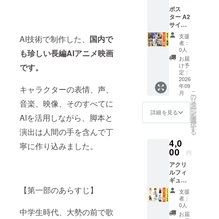
入って
Plus / 8
い。) 重
ポス
いる内
7 Plus /
複の扱
ター A2
容は以
7 6 Plus
い: 同一
サイズ
下で
/ 6s
のお名
(全12
す。
Plus /
支援
前で複
AI技術で制作した、
国内で
種) 【詳
【1種】
者：
6s / 6
数のご
細】 A2
斉藤
0人
5c / 5s /
も珍しい長編AIアニメ映画
支援を
ポス
海・桜
お届
SE / 5
いただ
ターで
井 彩
け予
です。
商品発
いた場
す。 全
葉・高
定：
送の
合、特
12種あ
2026
橋 小春
為、購
にご指
年09
りま
【1種】
キャラクターの表情、声、
入時に
定がな
こ
月
す。 6
浅野 美
の
名前・
い限り
リ
音楽、映像、そのすべてに
種は水
結・伊
タ
住所・
クレ
ー
着バー
藤 紗
ン
詳細を見る
電話番
ジット
を
AIを活用しながら、脚本と
ジョン
奈・山
選
号・
への掲
択
です。
田 迅
す
メール
演出は人間の手を含んで丁
載は1名
る
トレカ
【1種】
アドレ
分（1箇
4,0
と同様
斉藤
寧に作り込みました。
スの入
所）と
のデザ
00
海・桜
円
力が必
させて
インで
井 彩
須で
いただ
アクリ
す。 12
葉・高
す。 商
きま
ルフィ
種は以
橋 小春
品の作
す。
ギュア
下で
(全員水
品はAI
長方形
す。 ・
【第一部のあらすじ】
着バー
支援
を使用
(横
斉藤 海
ジョン)
者：
してい
50mm×
・伊藤
【1種】
0人
ます。
中学生時代、大勢の前で歌
縦
紗奈 ・
浅野 美
お届
75mm)