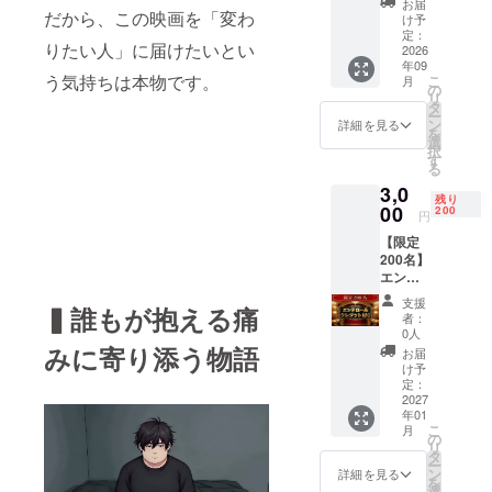
お届
メ 全6
だから、この映画を「変わ
メキャ
け予
種) 【詳
ラク
定：
りたい人」に届けたいとい
細】 存
2026
ターで
年09
在感抜
全6種あ
う気持ちは本物です。
こ
月
群！
りま
の
リ
ビッグ
す！ 以
タ
ー
サイズ
下の
ン
詳細を見る
を
の
キャラ
選
択
100mm
クター
す
る
クリア
になり
3,0
ステッ
ます。
残り
カーで
00
・斉藤
200
円
す。 PC
海 ・伊
【限定
やスマ
藤 紗奈
200名】
ホ、
・浅野
エンド
ノート
美結 ・
ロール
などお
桜井 彩
支援
▍誰もが抱える痛
クレ
好きな
葉 ・髙
者：
ジット
場所
橋 小春
0人
(小)
に。 デ
みに寄り添う物語
・山田
お届
【詳
フォル
迅 ・商
け予
細】 限
メキャ
定：
品サイ
定200名
2027
ラク
ズ 4cm
年01
様！ 長
ターの
商品発
こ
月
編AIア
ステッ
の
送の
リ
ニメ映
カーに
タ
為、購
ー
画作品
なりま
ン
入時に
詳細を見る
を
の支援
す。 全
選
名前・