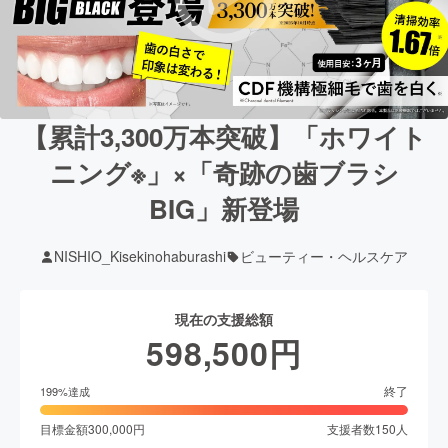
【累計3,300万本突破】「ホワイト
ニング※」×「奇跡の歯ブラシ
BIG」新登場
NISHIO_Kisekinohaburashi
ビューティー・ヘルスケア
現在の支援総額
598,500
円
終了
199
%達成
目標金額
300,000
円
支援者数
150
人