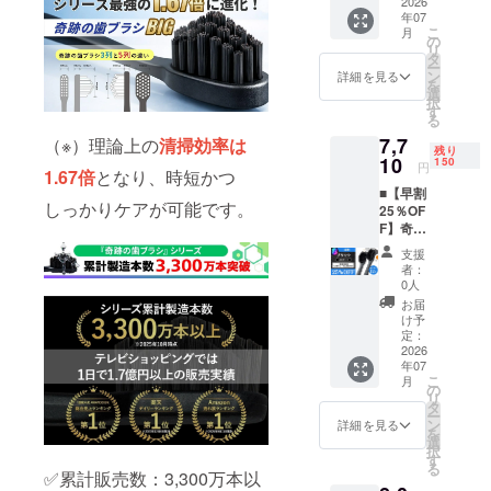
りの定
2026
売価格
年07
価 857
が販売
こ
月
円 ［一
予定価
の
リ
般販売
格より
タ
ー
予定価
下がる
ン
詳細を見る
を
格 12本
可能性
選
択
セット
もござ
す
る
10,280
いま
7,7
（※）理論上の
清掃効率は
円の
す。
残り
28%OF
10
150
円
1.67倍
となり、時短かつ
F］ ※皆
■【早割
様のご
しっかりケアが可能です。
25％OF
支援に
F】奇跡
より、
の歯ブ
量産効
支援
ラシ
率が向
者：
BIG（1
上した
0人
2本） 1
場合、
お届
本あた
正規販
け予
りの定
売価格
定：
価 857
2026
が販売
年07
円 ［一
予定価
こ
月
般販売
格より
の
リ
予定価
下がる
タ
ー
格 12本
可能性
ン
詳細を見る
を
セット
もござ
選
択
10,280
いま
す
る
円の
す。
✅累計販売数：3,300万本以
25%OF