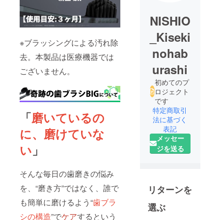
NISHIO
_Kiseki
※ブラッシングによる汚れ除
nohab
去。本製品は医療機器では
urashi
ございません。
初めてのプ
ロジェクト
です
特定商取引
「
磨いているの
法に基づく
表記
に、磨けていな
メッセー
い
」
ジを送る
そんな毎日の歯磨きの悩み
を、“磨き方”ではなく、誰で
リターンを
も簡単に磨けるよう“
歯ブラ
選ぶ
シの構造
”で
ケア
するという