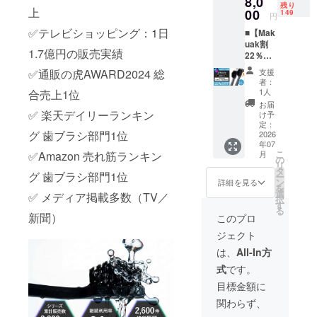
8,0
残り
上
F］ ※皆
00
149
円
様のご
✅テレビショッピング：1日
■【Mak
支援に
uak割
より、
1.7億円の販売実績
22％OF
量産効
F】奇跡
率が向
支援
✅通販の虎AWARD2024 総
の歯ブ
上した
者：
ラシ
場合、
1人
合売上1位
BIG（1
正規販
お届
2本） 1
売価格
✅ 楽天デイリーランキン
け予
本あた
が販売
定：
グ 歯ブラシ部門1位
りの定
2026
予定価
年07
価 857
格より
こ
月
✅Amazon 売れ筋ランキン
円 ［一
下がる
の
リ
般販売
可能性
タ
グ 歯ブラシ部門1位
ー
予定価
もござ
ン
詳細を見る
を
格 12本
いま
選
✅ メディア掲載多数（TV／
択
セット
す。
す
る
10,280
新聞）
このプロ
円の
ジェクト
22%OF
F］ ※皆
は、
All-In方
様のご
式
です。
支援に
より、
目標金額に
量産効
関わらず、
率が向
上した