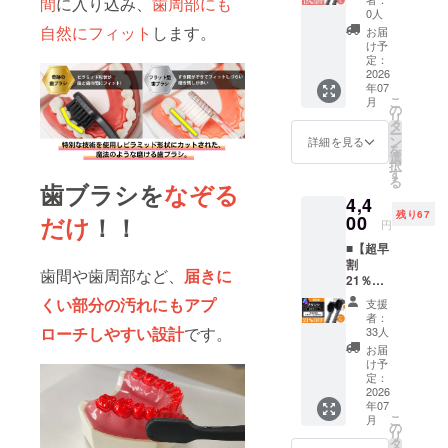
間
に入り込み、
歯周部にも
ラシ
上した
0人
BIG（3
場合、
自然にフィット
します。
お届
本セッ
正規販
け予
ト）
売価格
定：
■【Ca
2026
が販売
年07
mpfire
予定価
こ
月
割
格より
の
リ
15％OF
下がる
タ
ー
F】奇跡
可能性
ン
詳細を見る
を
の歯ブ
もござ
選
択
ラシ
いま
す
る
BIG（3
歯ブラシを
なぞる
す。
4,4
本） 1
残り67
本あた
00
だけ
！！
円
りの定
■【超早
価 993
割
円 ［一
歯間や歯周部など、
届きに
21％OF
般販売
F】奇跡
予定価
くい部分の汚れにもアプ
支援
の歯ブ
格 3本
者：
ラシ
セット
ローチしやすい設計
です。
33人
BIG（6
2,980円
お届
本） 1
の
け予
本あた
15%OF
定：
りの定
2026
F］ ※皆
年07
価 930
様のご
こ
月
円 ［一
支援に
の
リ
般販売
より、
タ