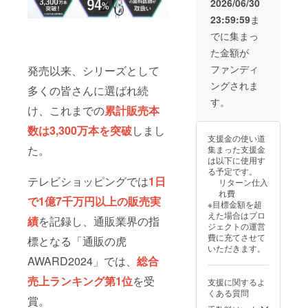
2026/06/30
場合、
23:59:59
ま
正規販
売価格
でに集まっ
が販売
た金額が
予定価
格より
ファンディ
発売以来、シリーズとして
下がる
ングされま
可能性
多くの皆さんに選ばれ続
もござ
す。
いま
け、これまでの
累計販売本
す。
数は3,300万本を突破
しまし
支援金の使い道
た。
集まった支援金
は以下に使用す
る予定です。
テレビショッピングでは
1日
リターン仕入
れ費
で1億7千万円以上の販売実
※目標金額を超
えた場合はプロ
績
を記録し、通販業界の指
ジェクトの運営
費に充てさせて
標となる「通販の虎
いただきます。
AWARD2024」では、
総合
売上ランキング第1位
を受
支援に関するよ
くある質問
賞。