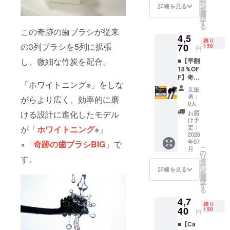
ー
予定価
量産効
ン
詳細を見る
を
格 6本
率が向
選
択
セット
上した
す
る
5,580円
場合、
この奇跡の歯ブラシが従来
4,5
の
正規販
残り
21%OF
の3列ブラシを5列に拡張
70
売価格
150
円
F］ ※皆
が販売
し、微細な竹炭を配合。
■【早割
様のご
予定価
18％OF
支援に
格より
F】奇跡
より、
下がる
「ホワイトニング※」をしな
の歯ブ
量産効
可能性
支援
ラシ
率が向
もござ
者：
がらより広く、効率的に磨
BIG（6
上した
いま
0人
本） 1
場合、
す。
お届
ける設計に進化したモデル
本あた
正規販
け予
りの定
売価格
定：
が「
ホワイトニング
※」
価 930
2026
が販売
年07
円 ［一
×「
奇跡の歯ブラシBIG
」で
予定価
こ
月
般販売
格より
の
リ
す。
予定価
下がる
タ
ー
格 6本
可能性
ン
詳細を見る
を
セット
もござ
選
択
5,580円
いま
す
る
の
す。
4,7
18%OF
残り
F］ ※皆
40
150
円
様のご
■【Ca
支援に