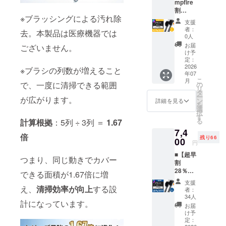
mpfire
より、
割
量産効
※ブラッシングによる汚れ除
15％OF
率が向
支援
F】奇跡
上した
者：
去。本製品は医療機器では
の歯ブ
場合、
0人
ラシ
正規販
お届
ございません。
BIG（6
売価格
け予
本） 1
が販売
定：
本あた
2026
予定価
※ブラシの列数が増えること
年07
りの定
格より
こ
月
価 930
下がる
で、一度に清掃できる範囲
の
リ
円 ［一
可能性
タ
ー
が広がります。
般販売
もござ
ン
詳細を見る
を
予定価
いま
選
択
格 6本
す。
す
る
計算根拠
：5列 ÷ 3列 ＝
1.67
セット
7,4
5,580円
倍
残り66
の
00
円
15%OF
■【超早
F］ ※皆
つまり、同じ動きでカバー
割
様のご
28％OF
支援に
できる面積が1.67倍に増
F】奇跡
より、
支援
の歯ブ
量産効
え、
清掃効率が向上
する設
者：
ラシ
率が向
34人
計になっています。
BIG（1
上した
お届
2本） 1
場合、
け予
本あた
正規販
定：