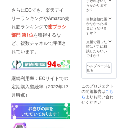
手数料はいく
らかかります
さらにECでも、楽天デイ
か？
リーランキングやAmazon売
目標金額に届
かなかった場
れ筋ランキングで
歯ブラシ
合どうなりま
すか？
部門 第1位
を獲得するな
支援で困った
ど、複数チャネルで評価さ
時はどこに相
れています。
談したらいい
ですか？
ヘルプページを
見る
継続利用率：ECサイトでの
このプロジェクト
定期購入継続率（2022年12
の問題報告は
こち
月時点）
ら
よりお問い合わ
せください