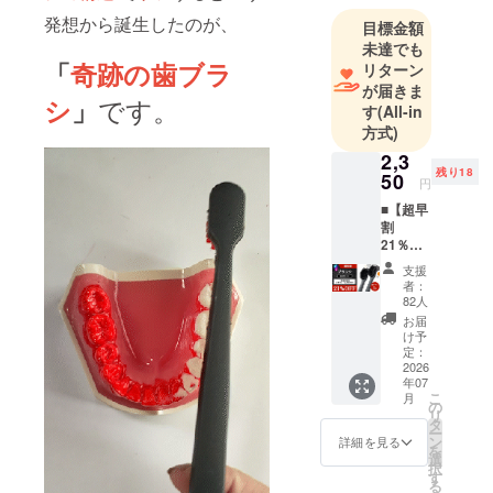
発想から誕生したのが、
目標金額
未達でも
「
奇跡の歯ブラ
リターン
が届きま
です。
シ
」
す
(All-in
方式)
2,3
残り18
50
円
■【超早
割
21％OF
F】奇跡
支援
の歯ブ
者：
ラシ
82人
BIG（３
お届
本） 1
け予
本あた
定：
りの定
2026
年07
価 993
こ
月
円 ［一
の
リ
般販売
タ
ー
予定価
ン
詳細を見る
を
格 3本
選
択
セット
す
る
2,980円