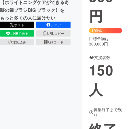
【ホワイトニングケアができる奇
円
跡の歯ブラシBIG ブラック】を
まちづくり・地域活性化
もっと多くの人に届けたい
ポスト
シェア
CAMPFIRE for Social Good
CAMPFIRE Creation
199%
LINEで送る
URLコピー
CAMPFIREふるさと納税
machi-ya
コミュニティ
目標金額は
埋め込み
QRコード
300,000円
支援者数
150
人
募集終了まで残
り