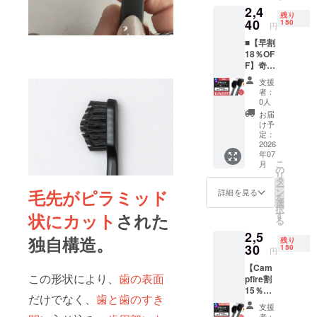
2,4
の
残り
21%OF
40
150
円
F］ ※皆
■【早割
様のご
18％OF
支援に
F】奇跡
より、
の歯ブ
量産効
支援
ラシ
率が向
者：
BIG（3
上した
0人
本セッ
場合、
お届
ト） 1
正規販
け予
本あた
売価格
定：
りの定
2026
が販売
年07
価 993
予定価
こ
月
円 ［一
格より
の
リ
般販売
下がる
タ
ー
予定価
可能性
ン
毛先がピラミッド
詳細を見る
を
格 3本
もござ
選
択
セット
いま
す
状にカット
された
る
2,980円
す。
2,5
の
独自構造。
残り
18%OF
30
150
円
F］ ※皆
【Cam
様のご
この形状により、
歯の表面
pfire割
支援に
15％OF
より、
だけでなく、
歯と歯のすき
F】奇跡
量産効
支援
の歯ブ
率が向
者：