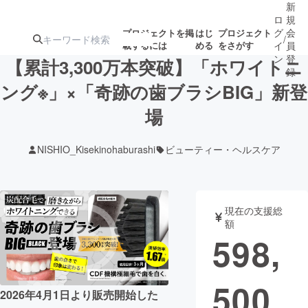
新
ロ
規
グ
会
プロジェクトを掲
はじ
プロジェクト
/
載するには
める
をさがす
イ
員
ン
登
【累計3,300万本突破】「ホワイトニ
録
ング※」×「奇跡の歯ブラシBIG」新登
場
人気のプロ
注目のリ
注目の新着プロ
募集終了が近いプ
もうすぐ公開
ジェクト
ターン
ジェクト
ロジェクト
されます
NISHIO_Kisekinohaburashi
ビューティー・ヘルスケア
アート・写真
音楽
現在の支援総
テクノロジー・ガジェット
ゲーム・サ
額
598,
映像・映画
書籍・雑誌
500
2026年4月1日より販売開始した
ビジネス・起業
チャレンジ