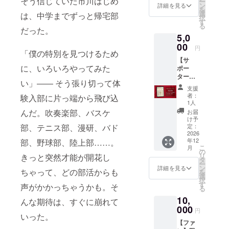
そう信じていた市川はじめ
ー
へ。 一
のデジ
ン
詳細を見る
を
般発売
タル壁
選
は、中学までずっと帰宅部
択
に先駆
紙1枚
す
る
けて、
（作品
だった。
5,0
支援者
イラス
限定の
00
トを使
円
「僕の特別を見つけるため
Web
用した
【サ
ページ
スマ
に、いろいろやってみた
ポー
で作品
ホ/PC
ター】
をお読
用）を
い」―― そう張り切って体
エンド
みいた
ご提
支援
クレ
だけま
供。 金
者：
験入部に片っ端から飛び込
ジット
す。 誰
額は少
1人
掲載 +
よりも
額で
んだ。吹奏楽部、バスケ
お届
先行購
早く作
も、支
け予
読 + お
品の世
定：
部、テニス部、漫研、バド
援の数
礼 作品
2026
界に触
がプロ
年12
部、野球部、陸上部……。
にあな
れられ
ジェク
こ
月
たの名
る特別
の
ト達成
リ
きっと突然才能が開花し
前を刻
な体験
タ
を後押
ー
みたい
です。
ン
ししま
詳細を見る
ちゃって、どの部活からも
を
方へ。
作家あ
選
す。 お
択
電子書
ばちょ
す
気持ち
声がかかっちゃうかも。そ
る
籍の巻
からの
だけで
10,
末「サ
お礼
んな期待は、すぐに崩れて
も大き
ポー
000
メッ
な力に
円
ター一
いった。
セージ
なりま
【ファ
覧」に
もお届
す。