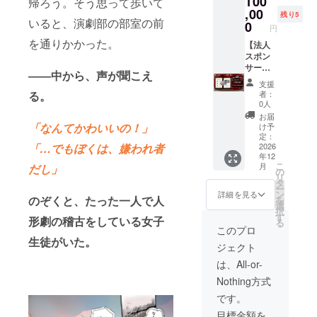
100
帰ろう。そう思って歩いて
のため
ト（本
希望の
たい方
,00
の一枚
プロ
お名前
残り5
いると、演劇部の部室の前
へ。 お
です。
0
ジェク
を確認
円
写真を
限定デ
ト描き
させて
を通りかかった。
もと
【法人
ジタル
下ろ
いただ
に、あ
スポン
イラス
し・高
きま
ばちょ
サー】
ト、エ
解像度
す。 ※
――中から、声が聞こえ
さんが
企業ロ
ンドク
PNG）
掲載す
支援
作品の
ゴ・協
レジッ
エンド
る。
るお名
者：
キャラ
賛掲載
ト掲
クレ
0人
前
クター
企業と
載、先
ジット
（ニッ
お届
と一緒
して漫
行購
「なんてかわいいの！」
にお名
け予
クネー
にあな
画文化
読、お
定：
前掲載
ム可）
「…でもぼくは、嫌われ者
たを描
の発展
2026
礼メッ
電子書
は、備
年12
き下ろ
を応援
セージ
籍の先
考欄に
こ
月
だし」
しま
したい
も全て
の
行購読
ご記入
リ
す。
方へ。
含まれ
タ
お礼
くださ
ー
SNSア
電子書
ます。
ン
メッ
詳細を見る
い
のぞくと、たった一人で人
を
イコン
籍内の
【リ
選
セージ
択
などに
協賛
ターン
す
（メー
形劇の稽古をしている女子
る
もご活
ページ
内容】
ル送
このプロ
用いた
および
描き下
生徒がいた。
付）
ジェクト
だけ
INO
ろしミ
【注意
る、世
Fine特
ニ色紙
事項】
は、All-or-
界にひ
設サイ
（サイ
※デジタ
Nothing方式
とつだ
トに、
ン入
ルデー
けのコ
企業ロ
り・郵
タでの
です。
ラボイ
ゴ・協
送） 限
納品と
目標金額を
ラスト
賛表記