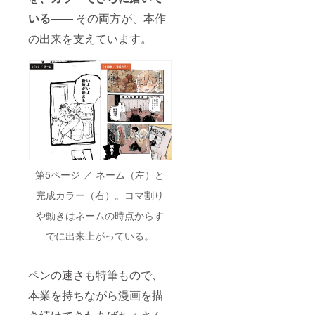
応。送
いる
―― その両方が、本作
料込
み。 ※
の出来を支えています。
エンド
ロール
への掲
載名は
ニック
ネーム
可と
し、公
序良俗
に反し
ない範
囲での
第5ページ ／ ネーム（左）と
掲載と
なりま
完成カラー（右）。コマ割り
す ※巻
末に掲
や動きはネームの時点からす
載する
でに出来上がっている。
お名前
（ニッ
クネー
ム可）
ペンの速さも特筆もので、
は、備
考欄に
本業を持ちながら漫画を描
ご記入
くださ