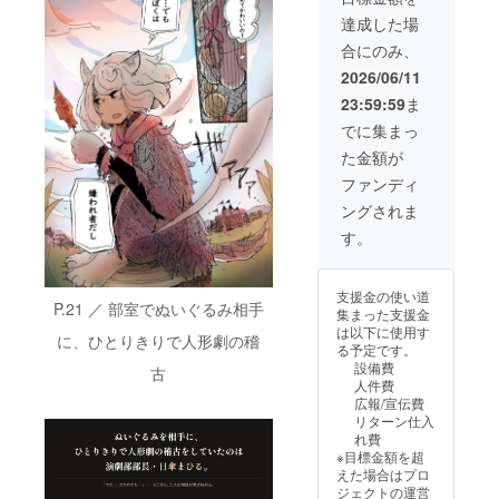
定デジ
なりま
です。
を掲載
タルイ
す
達成した場
描き下
いたし
ラスト
（メー
合にのみ、
ろしミ
ます。
エンド
ル送
ニ色紙
※協賛内
クレ
付）。
2026/06/11
（サイ
容の詳
ジット
・エン
23:59:59
ま
ン入
細は、
にお名
ドロー
り・郵
ご支援
前掲載
ルへの
でに集まっ
送）、
後に個
電子書
掲載名
た金額が
限定デ
別にご
籍の先
はニッ
ジタル
相談さ
行購読
クネー
ファンディ
イラス
せてい
お礼
ム可と
ングされま
ト、 エ
ただき
メッ
し、公
ンドク
ます。
セージ
序良俗
す。
レジッ
【リ
（メー
に反し
ト掲
ターン
ル送
ない範
載、先
内容】
付）
囲での
支援金の使い道
行購
企業ロ
【注意
掲載と
P.21 ／ 部室でぬいぐるみ相手
集まった支援金
読、お
ゴ・協
事項】
なりま
は以下に使用す
礼メッ
賛表記
※ミニ色
に、ひとりきりで人形劇の稽
す ・巻
る予定です。
セージ
掲載
紙のデ
末に掲
設備費
古
も全て
（電子
ザイン
載する
人件費
含まれ
書籍内
はあば
お名前
広報/宣伝費
ます。
協賛
ちょさ
（ニッ
リターン仕入
リター
ページ
んにお
クネー
れ費
ン内容
+ INO
任せと
ム可）
※目標金額を超
似顔絵×
Fine特
なりま
は、備
えた場合はプロ
作品
設サイ
す。 ※
考欄に
ジェクトの運営
キャラ
ト）