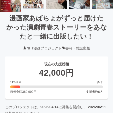
漫画家あばちょがずっと届けた
かった演劇青春ストーリーをあな
たと一緒に出版したい！
NFT漫画プロジェクト
書籍・雑誌出版
現在の支援総額
42,000
円
終了
11
%達成
目標金額
360,000
円
支援者数
6
人
このプロジェクトは、
2026/04/14
に募集を開始し、
2026/06/11
に募集を終了しました