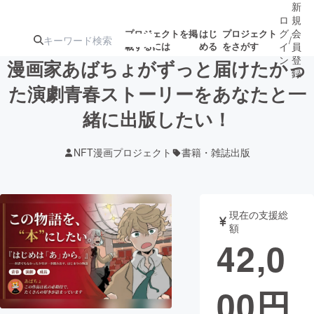
新
ロ
規
グ
会
プロジェクトを掲
はじ
プロジェクト
/
載するには
める
をさがす
イ
員
ン
登
漫画家あばちょがずっと届けたかっ
録
た演劇青春ストーリーをあなたと一
緒に出版したい！
人気のプロ
注目のリ
注目の新着プロ
募集終了が近いプ
もうすぐ公開
ジェクト
ターン
ジェクト
ロジェクト
されます
NFT漫画プロジェクト
書籍・雑誌出版
アート・写真
音楽
現在の支援総
テクノロジー・ガジェット
ゲーム・サ
額
42,0
映像・映画
書籍・雑誌
00
円
ビジネス・起業
チャレンジ