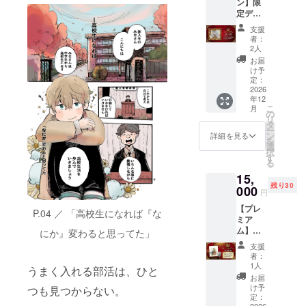
ン】限
お名前
けしま
【リ
定デジ
が掲載
す。
ターン
タルイ
されま
【リ
内容】
支援
ラスト
す。 あ
ターン
お礼
者：
+ クレ
なたの
内容】
2人
メッ
ジット
名前が
電子書
セージ
お届
+ 先行
作品の
籍の先
け予
（メー
購読 +
一部と
定：
行購読
ル送
お礼 あ
2026
して永
（支援
付） 限
年12
ばちょ
く残り
者限定
定デジ
こ
月
さんの
ます。
の
Web
タル壁
リ
描き下
先行購
タ
ページ
紙1枚
ー
ろしイ
読とお
ン
で一般
詳細を見る
（スマ
を
ラスト
礼メッ
選
発売前
ホ/PC
択
を手に
セージ
す
に閲覧
用）
る
入れた
も含ま
可能）
【注意
15,
い方
れま
お礼
事項】
残り30
へ。 本
000
す。
メッ
※デジタ
円
プロ
【リ
セージ
ルデー
【プレ
ジェク
ターン
（メー
P.04 ／ 「高校生になれば『な
タのた
ミア
トのた
内容】
ル送
め郵送
ム】描
めに新
にか』変わると思ってた」
エンド
付）
はあり
き下ろ
たに描
クレ
【注意
ませ
支援
しミニ
き下ろ
ジット
事項】
者：
ん。
色紙 +
した限
にお名
1人
※先行購
メール
うまく入れる部活は、ひと
イラス
定イラ
前掲載
読は支
お届
でお届
ト + ク
ストを
（電子
け予
援者限
つも見つからない。
けしま
レジッ
デジタ
定：
書籍巻
定の
す。
2026