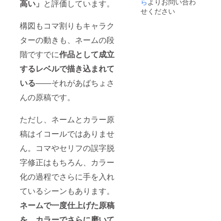
（ニッ
ら
よりお問い合わ
高い」
と評価しています。
お礼
クネー
せください
メッ
ム可）
セージ
は、備
構図もコマ割りもキャラク
（メー
考欄に
ターの動きも、ネームの段
ル送
ご記入
付） 注
くださ
階ですでに
作品として成立
意事項
い
※似顔絵
するレベルで描き込まれて
はプロ
ジェク
いる
――それがあばちょさ
ト成立
後にお
んの原稿です。
写真を
お送り
いただ
ただし、ネームとカラー原
きま
稿はイコールではありませ
す。 ※
デジタ
ん。コマやセリフの誤字脱
ルデー
タ（高
字修正はもちろん、カラー
解像度
PNG）
化の過程でさらに手を入れ
での納
品。 ※
ているシーンもあります。
ミニ色
ネームで一度仕上げた原稿
紙は国
内配送
を、カラーでさらに磨いて
のみ対