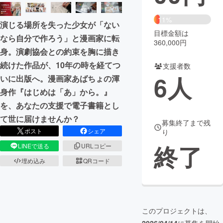
まちづくり・地域活性化
11%
演じる場所を失った少女が「ない
目標金額は
なら自分で作ろう」と漫画家に転
360,000円
CAMPFIRE for Social Good
CAMPFIRE Creation
身。演劇協会との約束を胸に描き
CAMPFIREふるさと納税
machi-ya
コミュニティ
続けた作品が、10年の時を経てつ
支援者数
6
人
いに出版へ。漫画家あばちょの渾
身作『はじめは「あ」から。』
を、あなたの支援で電子書籍とし
て世に届けませんか？
募集終了まで残
ポスト
シェア
り
終了
LINEで送る
URLコピー
埋め込み
QRコード
このプロジェクトは、