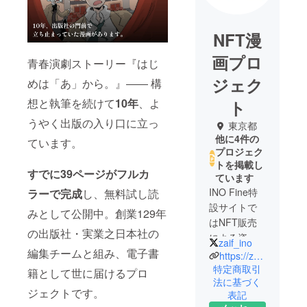
NFT漫
画プロ
青春演劇ストーリー『はじ
ジェク
めは「あ」から。』―― 構
想と執筆を続けて
10年
、よ
ト
うやく出版の入り口に立っ
東京都
他に4件の
ています。
プロジェク
トを掲載し
すでに39ページがフルカ
ています
INO Fine特
ラーで完成
し、無料試し読
設サイトで
みとして公開中。創業129年
はNFT販売
の出版社・実業之日本社の
による資金
zaif_ino
編集チームと組み、電子書
調達を実施
https://zaif-ino.com/media/nft-manga/
中！支援者
特定商取引
籍として世に届けるプロ
法に基づく
には出版実
ジェクトです。
表記
現後のリ