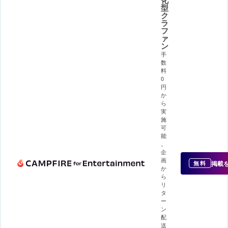
型
ク
ラ
フ
ァ
ン
手
数
料
0
円
か
ら
実
施
可
能
。
企
画
掲載
無料
か
ら
リ
タ
ー
ン
配
送