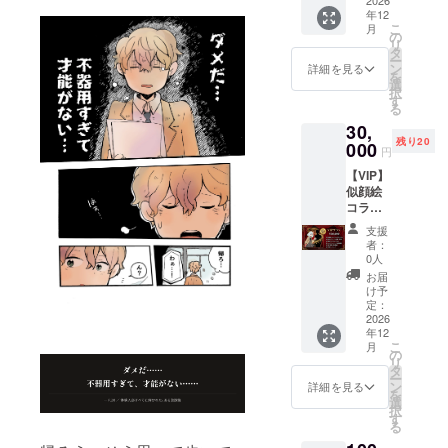
ト + 先
ルデー
末「サ
Web
年12
行購読
タでお
ポー
ページ
こ
月
+ お礼
届けし
の
ター一
URLを
リ
世界に
ます。
タ
覧」）
メール
ー
ひとつ
ここで
ン
電子書
詳細を見る
でお送
を
だけの
しか手
選
籍の先
りしま
択
ミニ色
に入ら
す
行購読
す。 ※
る
紙を手
ない特
お礼
電子書
30,
に入れ
別なイ
メッ
籍の一
残り20
たい方
000
ラスト
セージ
般発売
円
へ。 あ
です。
（メー
は全国
【VIP】
ばちょ
エンド
ル送
約200の
似顔絵
さんが
クレ
付）
電子書
コラボ
一枚一
ジット
【注意
店にて
イラス
枚手描
掲載、
事項】
予定。
支援
ト + ミ
きで仕
先行購
※お名前
者：
ニ色紙
上げ
読、お
0人
はニッ
+ イラ
る、サ
礼メッ
クネー
お届
スト +
イン入
セージ
け予
ム・ペ
クレ
りミニ
定：
も含ま
ンネー
ジット
2026
色紙を
れま
ムでも
年12
+ 先行
お届け
す。
掲載可
こ
月
購読 +
しま
の
【リ
能で
リ
お礼 あ
す。 世
タ
ターン
す。 ※
ー
なただ
界にひ
ン
内容】
詳細を見る
プロ
を
けの特
とつだ
選
限定デ
ジェク
択
別な一
けの、
す
ジタル
ト成立
る
枚を手
あなた
イラス
後にご
に入れ