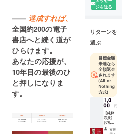
メッセー
ターンとし
ジを送る
て、漫画の
販売に応じ
――
達成すれば、
た印税還元
全国約200の電子
も！投資の
リターンを
側面も兼ね
書店へと続く道が
選ぶ
備えた応援
ひらけます。
プランをお
選びいただ
目標金額
あなたの応援が、
けます。詳
未達なら
細は以下の
全額返金
10年目の最後のひ
されます
リンクから
(All-or-
と押しになりま
ご覧くださ
Nothing
い。
す。
方式)
1,0
00
円
【純粋
応援】
お礼
メッ
支援
セージ
者：