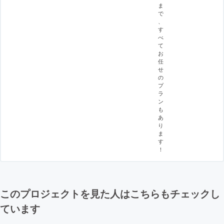
ま
で
、
す
べ
て
お
任
せ
の
プ
ラ
ン
も
あ
り
ま
す
！
このプロジェクトを見た人はこちらもチェックし
ています