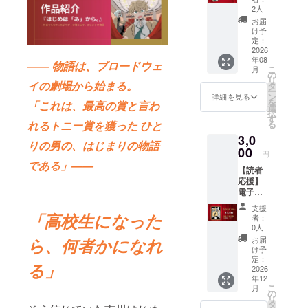
+ 限定
2人
デジタ
お届
ル壁紙
け予
「まず
定：
は気持
2026
年08
ちから
―― 物語は、ブロードウェ
こ
月
応援し
の
リ
た
イの劇場から始まる。
タ
ー
い！」
ン
詳細を見る
を
「これは、最高の賞と言わ
という
選
択
方へ。
す
る
れるトニー賞を獲った ひと
作家あ
3,0
ばちょ
りの男の、はじまりの物語
からの
00
円
感謝を
である」――
【読者
込めた
応援】
お礼
電子書
メッ
籍の先
セージ
支援
行購読
をメー
「高校生になった
者：
+ お礼
ルでお
0人
メッ
届けし
お届
ら、何者かになれ
セージ
ます。
け予
作品を
さら
定：
る」
いちば
2026
に、本
年12
ん乗り
プロ
こ
月
で読み
ジェク
の
リ
たい方
ト限定
タ