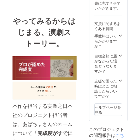
国内配
ご記入
費に充てさせて
コラボ
【注意
送のみ
くださ
いただきます。
イラス
事項】
対応。
い
ト（お
※協賛内
送料込
やってみるからは
写真を
容（ロ
み。 ※
支援に関するよ
もとに
ゴ仕
色紙の
くある質問
じまる、演劇ス
描き下
様・掲
発送は
ろし・
載位置
2026年
手数料はいく
デジタ
等）は
12月を
トーリー。
らかかります
ル納
ご支援
予定。
か？
品） 描
後に個
※エンド
き下ろ
別調
ロール
目標金額に届
しミニ
整。 ※
への掲
かなかった場
色紙
法人・
載名は
合どうなりま
（サイ
団体様
ニック
すか？
ン入
向けプ
ネーム
り・郵
ランで
可と
支援で困った
送） 限
す。個
し、公
時はどこに相
定デジ
人の方
序良俗
談したらいい
タルイ
もご支
に反し
ですか？
ラスト
援いた
ない範
エンド
だけま
本作を担当する実業之日本
囲での
ヘルプページを
クレ
す。
掲載と
見る
社のプロジェクト担当者
ジット
なりま
にお名
す ※巻
は、あばちょさんのネーム
前掲載
末に掲
このプロジェクト
電子書
載する
について
「完成度がすでに
の問題報告は
籍の先
こち
お名前
行購読