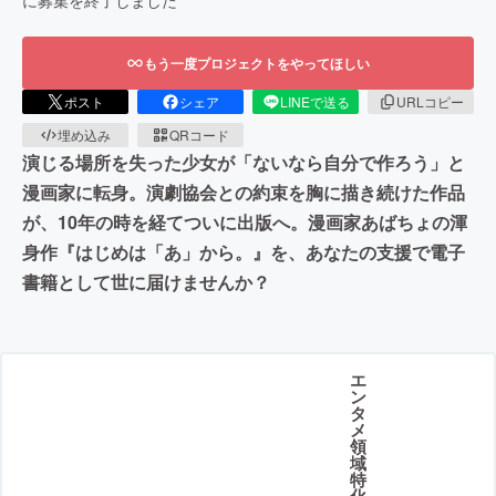
もう一度プロジェクトをやってほしい
ポスト
シェア
LINEで送る
URLコピー
埋め込み
QRコード
演じる場所を失った少女が「ないなら自分で作ろう」と
漫画家に転身。演劇協会との約束を胸に描き続けた作品
が、10年の時を経てついに出版へ。漫画家あばちょの渾
身作『はじめは「あ」から。』を、あなたの支援で電子
書籍として世に届けませんか？
エ
ン
タ
メ
領
域
特
化