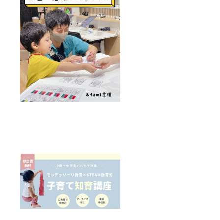
法：オ
期限：
ンライ
2026年
ン又は
7月1日
対面で
〜 2026
のミー
年12月
ティン
31日ま
グ ・
で 場
&fami
所・日
主催イ
程の調
ベント
整方
で口頭
法：
で紹介
メール
＊
でのや
2026年
り取り
7月〜12
企画内
月の期
容の調
間で＆
整方
fami主
法：オ
催で行
ンライ
われた
ン又は
イベン
対面で
ト勉強
のミー
会等で
ティン
紹介。
グ ・
詳細は
&fami
メール
主催イ
にてご
ベント
連絡し
で口頭