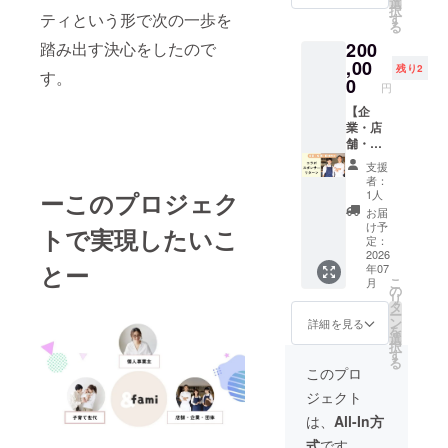
しま
選
だいた
択
載する
謝会へ
ティという形で次の一歩を
す。 ・
す
方限定
る
お名
のご招
クラウ
のカ
踏み出す決心をしたので
200
前・ロ
待 ＊
ドファ
フェ会
ゴやバ
「感謝
,00
ンディ
を開催
残り2
す。
ナーな
会につ
ングサ
0
しま
円
どの画
いて」
ンクス
す。 ・
像の受
・日
【企
ページ
場所：
け渡し
時：
業・店
にお名
東京都
につい
2026年
舗・団
前＋100
内・大
ては、
7月〜9
体向
字紹介
阪府内
支援
プロ
月頃 ・
け：コ
文＋写
・支援
者：
ジェク
内容：
ラボス
真又は
ーこのプロジェク
者様の
1人
ト終了
支援し
ポン
ロゴを
交通費
お届
後にお
ていた
サーリ
記載 ＊
や滞在
け予
トで実現したいこ
送りす
だいた
ター
掲載期
定：
費は各
るメー
方限定
ン】 ・
2026
間：
自でご
とー
年07
ルをご
のカ
お礼
2026年
負担く
こ
月
確認く
フェ会
メッ
7月1日
の
ださ
リ
ださ
を開催
セージ
から事
タ
い。 ・
ー
い。 ・
しま
・ポス
業が存
ン
詳細は
詳細を見る
を
感謝会
す。 ・
トカー
続する
選
プロ
択
招待 ＊
場所：
ド ・感
限り掲
す
ジェク
る
「感謝
東京都
謝会へ
載 ＊掲
ト終了
このプロ
会につ
内・大
のご招
載方
後に
ジェクト
いて」
阪府内
待 ＊
法：お
メール
・日
・支援
「感謝
名前＋
で連絡
は、
All-In方
時：
者様の
会につ
100字紹
しま
式
です。
2026年
交通費
いて」