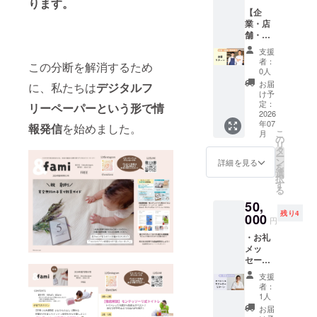
ります。
ページ
ださ
【企
にお名
い。
業・店
前＋100
舗・団
字紹介
体向
文を記
支援
け：応
載 ＊掲
者：
この分断を解消するため
援リ
載期
0人
ター
間：
お届
に、私たちは
デ
ジタルフ
ン】 ・
2026年
け予
お礼
7月1日
定：
リーペーパーという形で情
メッ
2026
から事
年07
セージ
報発信
を始めました。
業が存
こ
月
・ポス
続する
の
リ
トカー
限り掲
タ
ー
ド ・感
載 ＊掲
ン
詳細を見る
を
謝会へ
載方
選
択
のご招
法：お
す
る
待 ＊
名前＋
50,
「感謝
100字紹
残り4
会につ
000
介文を
円
いて」
記載 ＊
・お礼
・日
注意事
メッ
時：
項：掲
セージ
2026年
載する
・ポス
7月〜9
お名
支援
トカー
月頃 ・
前・ロ
者：
ド ・ク
内容：
ゴやバ
1人
ラウド
支援し
ナーな
お届
ファン