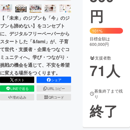
円
まちづくり・地域活性化
【「未来」のジブンも「今」のジ
ブンも諦めない】をコンセプト
CAMPFIRE for Social Good
CAMPFIRE Creation
101%
に、デジタルフリーペーパーから
CAMPFIREふるさと納税
machi-ya
コミュニティ
目標金額は
スタートした「&fami」が、子育
600,000円
て世代・支援者・企業をつなぐコ
ミュニティへ。学び・つながり・
支援者数
71
人
挑戦の機会を通じて、不安を希望
に変える場所をつくります。
ポスト
シェア
LINEで送る
URLコピー
募集終了まで残
り
埋め込み
QRコード
終了