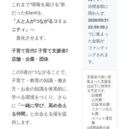
介文を
す。
これまで“情報を届ける”形
7月〜9
や滞在
・日
記載 ＊
【2026
目標金額に
月頃 ・
費は各
時：
注意事
年7〜9
だった&famiを、
関わらず、
内容：
自でご
2026年
項：掲
月】
支援し
負担く
7月〜9
載する
・
2026/05/31
「人と人がつながるコミュ
ていた
ださ
月頃 ・
お名
&fami
23:59:59
ま
だいた
い。 ・
内容：
前・ロ
公式
ニティ」
へ
方限定
詳細は
支援し
ゴやバ
LINEに
でに集まっ
のカ
プロ
ていた
進化させます。
ナーな
お名前
た金額が
フェ会
ジェク
だいた
どの画
＋100字
を開催
ト終了
方限定
像の受
紹介文
ファンディ
子育て世代⇄ 子育て支援者⇄
しま
後に
のカ
け渡し
を月1回
ングされま
す。 ・
メール
フェ会
につい
配信 ・
店舗・企業・団体
場所：
で連絡
を開催
ては、
詳細は
す。
東京都
しま
しま
プロ
プロ
内・大
す。 ・
す。 ・
ジェク
ジェク
この3者がつながることで、
阪府内
クラウ
場所：
ト終了
ト終了
支援金の使い道
・支援
ドファ
東京都
後にお
後に
子育て・教育の知識・働き
集まった支援金
者様の
ンディ
内・大
送りす
メール
は以下に使用す
交通費
ングサ
阪府内
るメー
方・お金の知識を体系的に
で連絡
る予定です。
や滞在
ンクス
・支援
ルをご
しま
設備費
学べる環境をつくり、さら
費は各
ページ
者様の
確認く
す。
人件費
自でご
にお名
交通費
ださ
・
広報/宣伝費
に
「一緒に学び、高め合え
負担く
前＋100
や滞在
い。
&fami
リターン仕入
ださ
字紹介
費は各
コミュ
る仲間」
と出会える場を提
れ費
い。 ・
文＋写
自でご
ニティ
イベント運営
詳細は
真又は
負担く
参加
供します。
費
プロ
ロゴを
ださ
（イベ
※目標金額を超
ジェク
記載 ＊
い。 ・