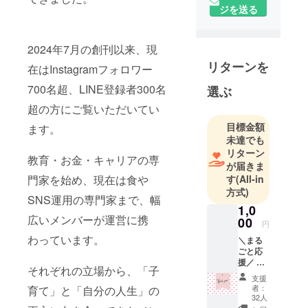
ジを送る
ために必要
な、子育
て・教育の
2024年7月の創刊以来、現
知識や、働
リターンを
在はInstagramフォロワー
き方・お金
700名超、LINE登録者300名
選ぶ
の教育など
の情報を
超の方にご覧いただいてい
SNSやデジ
目標金額
ます。
タルフリー
未達でも
ペーパーで
リターン
教育・お金・キャリアの専
が届きま
配信してい
門家を始め、現在は食や
す
(All-in
ます。
方式)
SNS運用の専門家まで、幅
1,0
広いメンバーが運営に携
00
円
わっています。
＼まる
ごと応
援／ こ
それぞれの立場から、「子
ちらの
支援
リター
者：
育て」と「自分の人生」の
ンでご
32人
支援い