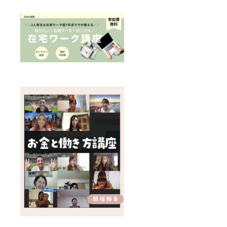
ます。
で紹介
・フ
＊2026
リー
年7月〜
ペー
12月の
パー印
期間で
刷した
＆fami
ものを
主催で
送付
行われ
たイベ
ント勉
強会等
で紹
介。詳
細は
メール
にてご
連絡し
ます。
・フ
リー
ペー
パー：
スペ
シャル
サンク
スペー
ジにA4
ニ分割