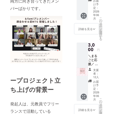
両方に向き合ってきたメン
お届
ただい
け予
た方に
バーばかりです。
定：
は、感
2026
年06
謝の気
こ
月
持ちを
の
リ
込めた
タ
ー
メッ
ン
詳細を見る
を
セージ
選
択
をお送
す
る
りしま
3,0
す。 こ
のリ
00
円
ターン
＼まる
は「ま
ごと応
るごと
援／ こ
応援
ちらの
3,000
支援
リター
円」
者：
ンでご
「まる
12人
ープロジェクト立
支援い
ごと応
お届
ただい
援
け予
ち上げの背景ー
た方に
10,000
定：
は、感
2026
円」円
年06
謝の気
のリ
こ
月
持ちを
ターン
の
発起人は、元教員でフリー
リ
込めた
と同じ
タ
ー
メッ
内容に
ン
詳細を見る
ランスで活動している
を
セージ
なりま
選