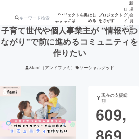
新
ロ
規
グ
会
プロジェクトを掲
はじ
プロジェクト
/
載するには
める
をさがす
イ
員
ン
登
子育て世代や個人事業主が ”情報やつ
録
ながり”で前に進めるコミュニティを
作りたい
人気のプロ
注目のリ
注目の新着プロ
募集終了が近いプ
もうすぐ公開
ジェクト
ターン
ジェクト
ロジェクト
されます
&fami（アンドファミ）
ソーシャルグッド
アート・写真
音楽
現在の支援総
テクノロジー・ガジェット
ゲーム・サ
額
609,
映像・映画
書籍・雑誌
869
ビジネス・起業
チャレンジ