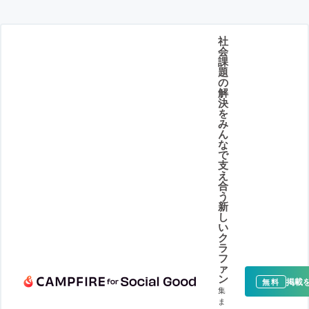
社
会
課
題
の
解
決
を
み
ん
な
で
支
え
合
う
新
し
い
ク
ラ
フ
ァ
ン
掲載
無料
集
ま