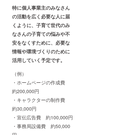
した交
がりを
確認く
特に個人事業主のみなさん
流会で
目的と
ださ
す。 ・
した交
い。
の活動を広く必要な人に届
場所：
流会で
【2026
オンラ
す。 ・
年7月〜
くように、子育て世代のみ
イン開
場所：
12月】
なさんの子育ての悩みや不
催・東
オンラ
・交流
京・愛
イン開
会 ＊
安をなくすために、必要な
知・大
催・東
「交流
阪対面
京・愛
につい
情報や環境づくりのために
開催 ・
知・大
て」 ・
交通費
阪対面
日時：
活用していく予定です。
や滞在
開催 ・
2026年
費は各
交通費
7月〜12
自でご
や滞在
月 ・内
（例）
負担く
費は各
容：企
・ホームページの作成費
ださ
自でご
業・団
い。 ・
負担く
体・店
約200,000円
詳細は
ださ
舗・事
プロ
い。 ・
業者さ
・キャラクターの制作費
ジェク
詳細は
ん同士
ト終了
プロ
での繋
約30,000円
後メー
ジェク
がりを
ルで連
ト終了
目的と
・宣伝広告費 約100,000円
絡しま
後メー
した交
す。
ルで連
流会で
・事務局設備費 約50,000
・コ
絡しま
す。 ・
円
ミュニ
す。 ・
場所：