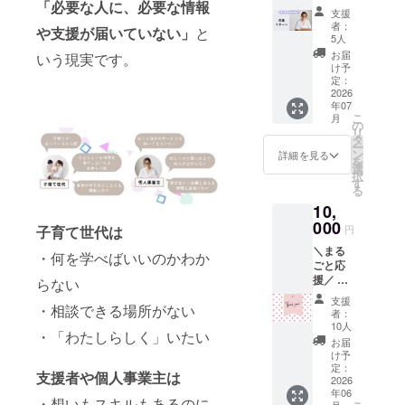
「必要な人に、必要な情報
け：応
容：親
支援
援リ
子向け
者：
や支援が届いていない」
と
ター
のイベ
5人
ン】 ・
ント又
お届
いう現実です。
お礼
は親向
け予
メッ
けの講
定：
セージ
2026
座 ・場
年07
・ポス
所：東
こ
月
トカー
京都
の
リ
ド ・ク
内・大
タ
ー
ラウド
阪府
ン
詳細を見る
を
ファン
内・愛
選
択
ディン
知県内
す
る
グサン
・交通
10,
クス
費や滞
ページ
000
在費は
子育て世代は
円
にお名
各自で
＼まる
前＋100
ご負担
・何を学べばいいのかわか
ごと応
字紹介
くださ
援／ こ
文を記
らない
い。 ・
ちらの
載 ＊掲
詳細は
支援
・相談できる場所がない
リター
載期
プロ
者：
ンでご
間：
ジェク
10人
・「わたしらしく」いたい
支援い
2026年
ト終了
お届
ただい
7月1日
後に
け予
た方に
から事
定：
メール
支援者や個人事業主は
は、感
2026
業が存
で連絡
年06
謝の気
続する
しま
・想いもスキルもあるのに