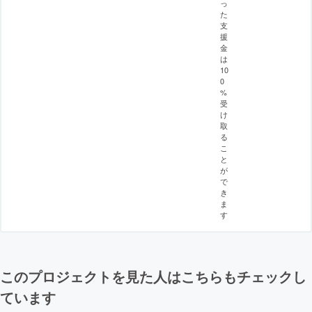
っ
た
支
援
金
は
10
0
%
受
け
取
る
こ
と
が
で
き
ま
す
このプロジェクトを見た人はこちらもチェックし
ています