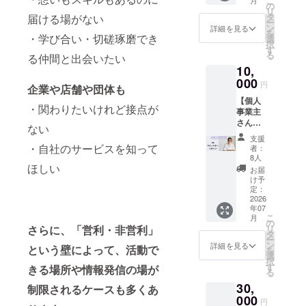
こ
月
持ちを
限り掲
の
す。
リ
込めた
載 ＊掲
タ
届ける場がない
ー
メッ
載方
ン
詳細を見る
を
セージ
・学び合い・切磋琢磨でき
法：お
選
択
をお送
名前＋
す
る
る仲間と出会いたい
りしま
100字紹
10,
す。 こ
介文を
のリ
000
記載 ＊
円
企業や店舗や団体も
ターン
注意事
【個人
は「ま
項：掲
・関わりたいけれど接点が
事業主
るごと
載する
さん向
応援
お名
ない
け：PR
1,000
前・ロ
支援
＆コ
円」
・自社のサービスを知って
ゴやバ
者：
ミュニ
「まる
ナーな
8人
ティ参
ほしい
ごと応
どの画
お届
加リ
援3,000
像の受
け予
ター
円」円
定：
け渡し
ン】 ・
2026
のリ
につい
年07
お礼
ターン
ては、
こ
月
メッ
と同じ
の
プロ
さらに、「営利・非営利」
リ
セージ
内容に
タ
ジェク
ー
・ポス
なりま
ン
ト終了
詳細を見る
という壁によって、活動で
を
トカー
す。
選
後にお
択
ド ・ク
す
送りす
きる場所や情報発信の場が
る
ラファ
るメー
30,
ンサン
制限されるケースも多くあ
ルをご
クス
000
確認く
円