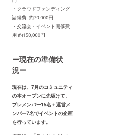
ティ参
月1回公
オンラ
・クラウドファンディング
加 ＊コ
式LINE
イン開
ミュニ
でサ
催・東
諸経費 約70,000円
ティの
ポー
京・愛
詳細は
ター一
知・大
・交流会・イベント開催費
2026年
覧配信
阪対面
6月末頃
掲載す
開催 ・
用 約150,000円
にメー
るお名
交通費
ルにて
前・内
や滞在
お知ら
容につ
費は各
せしま
きまし
自でご
ー現在の準備状
す。
ては、
負担く
・月1
プロ
ださ
回公式
ジェク
い。 ・
況ー
LINEで
ト終了
詳細は
サポー
後にお
プロ
ター一
送りす
ジェク
現在は、7月のコミュニティ
覧配信
るメー
ト終了
：掲載
ルをご
後メー
の本オープンに先駆けて、
するお
確認く
ルで連
名前・
ださ
絡しま
プレメンバー15名＋運営メ
内容に
い。 ・
す。 ・
つきま
活動報
月1回公
ンバー7名でイベントの企画
して
告 ・フ
式LINE
は、プ
リー
でサ
を行っています。
ロジェ
ペー
ポー
クト終
パー印
ター一
了後に
刷した
覧配信