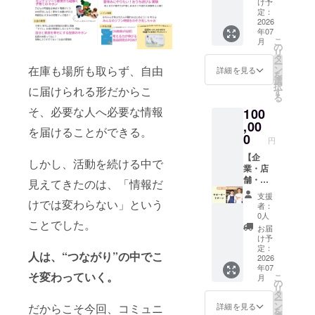
ていた
どの画
け予
ディン
だいた
定：
像の受
グサン
2026
方限定
け渡し
年07
クス
のカ
につい
こ
月
ページ
フェ会
の
ては、
リ
にお名
を開催
タ
プロ
ー
前＋100
しま
在庫も場所も取らず、自由
ン
ジェク
詳細を見る
を
字紹介
す。 ・
選
ト終了
択
に届けられる形だからこ
文＋写
場所：
す
後にお
る
真又は
東京都
送りす
そ、必要な人へ必要な情報
100
ロゴを
内・大
るメー
記載 ＊
,00
阪府内
ルをご
を届けることができる。
掲載期
・支援
0
確認く
円
間：
者様の
ださ
2026年
【企
交通費
い。 ・
しかし、活動を続ける中で
7月1日
業・店
や滞在
感謝会
から事
舗・団
費は各
見えてきたのは、「情報だ
招待 ＊
業が存
体向
自でご
「感謝
支援
続する
け：サ
けでは変わらない」という
負担く
会につ
者：
限り掲
ポー
ださ
いて」
0人
ことでした。
載 ＊掲
ターリ
い。 ・
・日
お届
載方
ター
詳細は
時：
け予
法：お
ン】 ・
プロ
定：
2026年
人は、“つながり”の中でこ
名前＋
お礼
2026
ジェク
7月〜9
年07
100字紹
メッ
ト終了
月頃 ・
そ変わっていく。
こ
月
介文を
セージ
後に
の
内容：
リ
記載 ＊
・ポス
メール
タ
支援し
ー
注意事
トカー
で連絡
ン
ていた
だからこそ今回、コミュニ
詳細を見る
を
項：掲
ド ・感