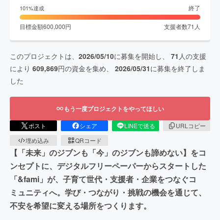
終了
101
%達成
目標金額
600,000
円
支援者数
71
人
このプロジェクトは、
2026/05/10
に募集を開始し、
71
人の支援
により
609,869
円の資金を集め、
2026/05/31
に募集を終了しま
した
もう一度プロジェクトをやってほしい
ポスト
シェア
LINEで送る
URLコピー
埋め込み
QRコード
【「未来」のジブンも「今」のジブンも諦めない】をコ
ンセプトに、デジタルフリーペーパーからスタートした
「&fami」が、子育て世代・支援者・企業をつなぐコ
ミュニティへ。学び・つながり・挑戦の機会を通じて、
不安を希望に変える場所をつくります。