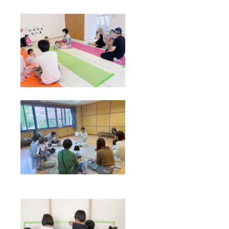
分PR
ページ
＊掲載
するお
名前・
内容に
つきま
して
は、プ
ロジェ
クト終
了後に
お送り
する
メール
をご確
認くだ
さい。