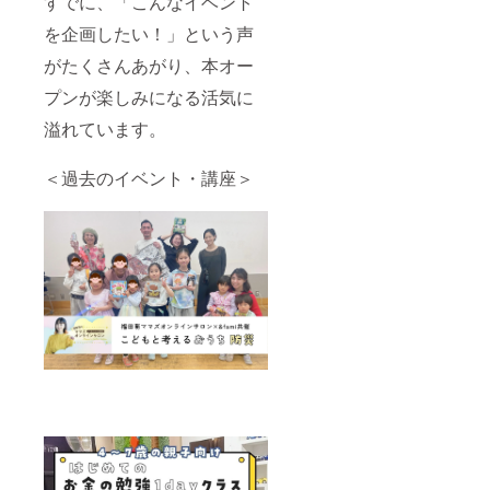
すでに、「こんなイベント
お送り
ものを
＊掲載
を企画したい！」という声
する
送付
するお
メール
名前・
がたくさんあがり、本オー
をご確
内容に
認くだ
つきま
プンが楽しみになる活気に
さい。
して
・＆
は、プ
溢れています。
famiコ
ロジェ
ラボ企
クト終
画開催
了後に
＜過去のイベント・講座＞
有効期
お送り
限：
する
2026年
メール
7月1日
をご確
〜 2026
認くだ
年12月
さい。
31日ま
・活動
で 場
報告 ・
所・日
フリー
程の調
ペー
整方
パー印
法：
刷した
メール
ものを
でのや
送付 ・
り取り
＆fami
企画内
コラボ
容の調
企画開
整方
催 有効