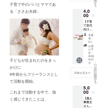
択
をお送
す。
す
子育て中のパパとママであ
る
りしま
4,0
す。 こ
る「ささお夫婦」
のリ
00
円
ターン
【子育
は「ま
て世代
るごと
向け：
応援
応援リ
1,000
支援
ター
円」
者：
ン】 ・
「まる
2人
お礼
ごと応
お届
メッ
援
け予
セージ
10,000
定：
・ポス
2026
円」円
年07
子どもが生まれたのをきっ
トカー
のリ
こ
月
ド ・イ
ターン
の
リ
かけに
ベン
と同じ
タ
ー
ト・講
内容に
ン
詳細を見る
9年前からフリーランスとし
を
座参加
なりま
選
択
券 「イ
す。
す
て活動を開始。
る
ベン
5,0
ト・講
座」 ・
00
これまで活動する中で、強
円
日時：
【個人
く感じてきたことは、
2026年
事業主
7月〜12
さん向
月 ・内