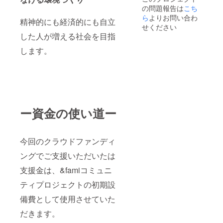
の問題報告は
ロジェ
ジェク
続する
こち
クト終
ト終了
限り掲
ら
よりお問い合わ
精神的にも経済的にも自立
了後に
後にお
載 ＊掲
せください
お送り
送りす
載方
した人が増える社会を目指
する
るメー
法：お
メール
ルをご
名前＋
します。
をご確
確認く
100字紹
認くだ
ださ
介文を
さい。
い。
記載 ＊
【2026
【2026
注意事
年7月〜
年7月〜
項：掲
12月】
12月】
載する
・交
・交流
お名
ー資金の使い道ー
流会参
会 ＊
前・ロ
加 ＊
「交流
ゴやバ
「交流
につい
ナーな
につい
て」 ・
どの画
今回のクラウドファンディ
て」 ・
日時：
像の受
日時：
2026年
け渡し
ングでご支援いただいたは
2026年
7月〜12
につい
7月〜12
月 ・内
ては、
支援金は、&famiコミュニ
月 ・内
容：企
プロ
容：事
業・団
ジェク
ティプロジェクトの初期設
業者さ
体・店
ト終了
備費として使用させていた
ん同士
舗・事
後にお
での繋
業者さ
送りす
だきます。
がりを
ん同士
るメー
目的と
での繋
ルをご