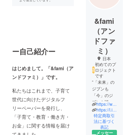
&fami
（アン
ドファ
ミ）
ー自己紹介ー
日本
初めてのプ
はじめまして。「&fami（ア
ロジェクト
です
ンドファミ）」です。
”「未来」の
ジブンも
私たちはこれまで、子育て
「今」のジ
世代に向けたデジタルフ
ブンも諦め
https://www.instagram.com/and.fami/
リーペーパーを発行し、
ない”をコン
https://l.instagram.com/?u=https%3A%2F%2Flin.ee%2FzkiS08p%3Futm_source%3Dig%26utm_medium%3Dsocial%26utm_content%3Dlink_in_bio%26fbclid%3DPAZXh0bgNhZW0CMTEAc3J0YwZhcHBfaWQMMjU2MjgxMDQwNTU4AAGnfGQ5H9ayqfADSPbUX7TN4DanaXbg8i2mqDHkeY6ioMpiLv2upxzJi_rulqY_aem_SX3qFhDOO_aOsTMc50MuQA&e=AT6ASNfVUTEI6T35w3_KK4ir8IevfsWkOuVl1_ujuwSa2nOc7XO4i4Ig5sSFi-4epllKlkNptMzz95X_ZCOs4wZDk8RYNCar16jqGfRSPw
セプトに、
特定商取引
「子育て・教育・働き方・
法に基づく
子どものい
お金」に関する情報を届け
表記
る暮らしを
メッセー
てきました。
充実させる