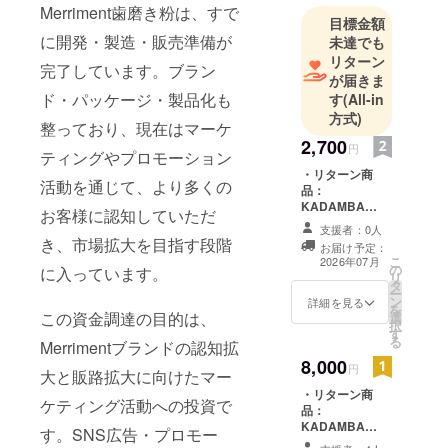
Merriment歯磨き粉は、すで
目標金額
に開発・製造・販売準備が
未達でも
リターン
完了しています。ブラン
が届きま
ド・パッケージ・製品化も
す
(All-in
方式)
整っており、現在はマーケ
2,700
円
ティングやプロモーション
・リターン商
活動を通じて、より多くの
品：
KADAMBA
お客様に認知していただ
Merriment １
支援者：0人
本 ・希望小売価
き、市場拡大を目指す段階
お届け予定：
格： 3,300円
こ
2026年07月
の
(税込) ・容
に入っています。
リ
タ
量： 100ｇ ・
ー
ン
使用方法、注意
詳細を見る
を
この資金調達の目的は、
選
事項： 適量を
択
す
歯ブラシに取
る
Merrimentブランドの認知拡
り、歯および歯
8,000
ぐきをやさしく
円
大と販路拡大に向けたマー
ブラッシン
・リターン商
グ してくだ
ケティング活動への投資で
品：
さい。発疹、か
KADAMBA
ゆみ等の異常が
す。SNS広告・プロモー
Merriment 3
現れた場合は使