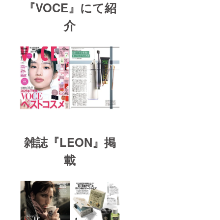
『VOCE』にて紹
介
雑誌『LEON』掲
載