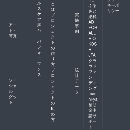
ル
と
キーポ
ふる
ス
は
リシー
さと
ケ
プ
実
納税
ア
ロ
施
AD
アー
舞
ジ
事
FOR
ト・
台
ェ
例
ALL
写真
・
ク
HIO
パ
ト
KOS
フ
の
HI
ォ
作
JFA
ー
り
クラ
マ
方
ウド
ン
プ
統
ファ
ス
ロ
計
ン
ソー
ジ
デ
ディ
シャ
ェ
ー
ング
ル
ク
タ
mac
グッ
ト
hi-ya
ド
の
補助
広
金申
め
請サ
方
ポー
ト