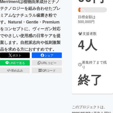
Merrimentは植物由来成分とナノ
テクノロジーを組み合わせたプレ
まちづくり・地域活性化
9%
ミアムなナチュラル歯磨き粉で
目標金額は
500,000円
す。Natural・Gentle・Premium
CAMPFIRE for Social Good
CAMPFIRE Creation
をコンセプトに、ヴィーガン対応
CAMPFIREふるさと納税
machi-ya
コミュニティ
支援者数
でやさしい使用感の日常ケアを提
4
人
案します。自然派志向や低刺激製
品を求める方におすすめです。
ポスト
シェア
募集終了まで残
LINEで送る
URLコピー
り
埋め込み
QRコード
終了
このプロジェクトは、