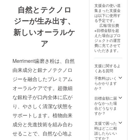
支援金の使い道
自然とテクノロ
集まった支援金
は以下に使用す
ジーが生み出す、
る予定です。
広報/宣伝費
新しいオーラルケ
※目標金額を超
えた場合はプロ
ジェクトの運営
ア
費に充てさせて
いただきます。
Merriment歯磨き粉は、自然
支援に関するよ
由来成分と銀ナノテクノロ
くある質問
手数料はいく
ジーを融合したプレミアム
らかかります
オーラルケアです。超微細
か？
な銀粒子が口内全体に広が
目標金額に届
かなかった場
り、やさしく清潔な状態を
合どうなりま
すか？
サポートします。植物由来
支援で困った
成分と先進技術を組み合わ
時はどこに相
せることで、自然な心地よ
談したらいい
ですか？