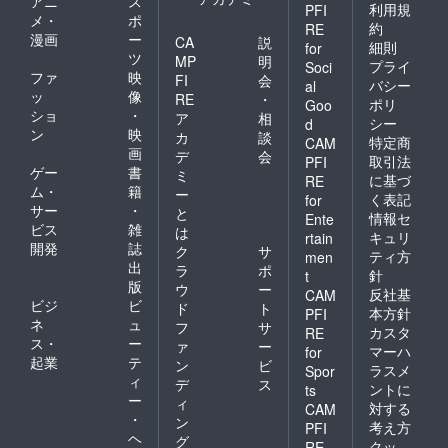
アニ
ス
利用規
PFI
メ・
ポ
約
RE
漫画
ー
CA
説
細則
for
ツ
MP
明
プライ
Soci
ファ
映
FI
会
バシー
al
ッ
像
RE
・
ポリ
Goo
ショ
・
ア
相
シー
d
ン
映
カ
談
特定商
CAM
画
デ
会
取引法
PFI
ゲー
書
ミ
に基づ
RE
ム・
籍
ー
く表記
for
サー
・
と
情報セ
Ente
ビス
雑
は
キュリ
rtain
開発
誌
ク
サ
ティ方
men
出
ラ
ポ
針
t
版
ウ
ー
反社基
CAM
ビジ
ビ
ド
ト
本方針
PFI
ネ
ュ
フ
サ
カスタ
RE
ス・
ー
ァ
ー
マーハ
for
起業
テ
ン
ビ
ラスメ
Spor
ィ
デ
ス
ントに
ts
ー
ィ
対する
CAM
・
ン
考え方
PFI
ヘ
グ
クッ
RE