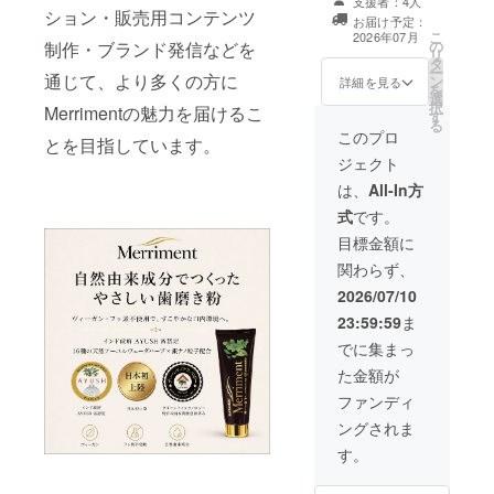
支援者：4人
本 ・希望小売価
ション・販売用コンテンツ
用を中止し、医
お届け予定：
格： 9,900円
師または歯科医
こ
2026年07月
の
(税込) ・容
制作・ブランド発信などを
師にご相談くだ
リ
タ
量： 100ｇ/1本
さい。 ・取扱説
ー
通じて、より多くの方に
ン
・使用方法、注
詳細を見る
明書の有無：
を
選
意事項： 適量
無 ※化粧品およ
択
Merrimentの魅力を届けるこ
す
を歯ブラシに取
び医薬部外品の
る
り、歯および歯
このプロ
製造販売業許可
とを目指しています。
ぐきをやさしく
を取得済
ジェクト
ブラッシン
グ してくだ
は、
All-In方
さい。発疹、か
式
です。
ゆみ等の異常が
現れた場合は使
目標金額に
用を中止し、医
関わらず、
師または歯科医
師にご相談くだ
2026/07/10
さ
23:59:59
ま
い。
でに集まっ
・取扱説
た金額が
明書の有無：
無 ※化粧品およ
ファンディ
び医薬部外品の
ングされま
製造販売業許可
を取得済
す。