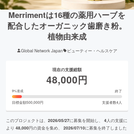
Merrimentは16種の薬用ハーブを
配合したオーガニック歯磨き粉。
植物由来成
Global Network Japan
ビューティー・ヘルスケア
現在の支援総額
48,000
円
終了
9
%達成
目標金額
500,000
円
支援者数
4
人
このプロジェクトは、
2026/05/27
に募集を開始し、
4
人の支援に
より
48,000
円の資金を集め、
2026/07/10
に募集を終了しました