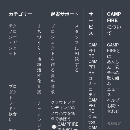
カテゴリー
起案サポート
サ
CAMP
ー
FIRE
テク
ま
プ
ス
ビ
につい
ノロ
ち
ロ
タ
ス
て
ジー
づ
ジ
ッ
・ガ
く
ェ
フ
CAM
CAMP
ジェ
り
ク
に
PFI
FIREと
ット
・
ト
相
RE
は
地
を
談
CAM
あんし
域
作
す
PFI
ん・安
活
る
る
RE
全への
性
資
コ
取り組
化
料
ミュ
み
プロ
音
請
ニ
ニュー
ダク
楽
求
ティ
ス
ト
CAM
ヘルプ
クラウドファ
フー
チ
PFI
お問い
ンディングの
ド・
ャ
RE
合わせ
ノウハウを無
飲食
レ
Crea
料で学ぼう
店
ン
tion
各種規定
CAMPFIRE
ジ
CAM
アカデミー