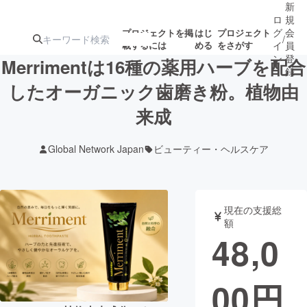
新
ロ
規
グ
会
プロジェクトを掲
はじ
プロジェクト
/
載するには
める
をさがす
イ
員
ン
登
Merrimentは16種の薬用ハーブを配合
録
したオーガニック歯磨き粉。植物由
来成
人気のプロ
注目のリ
注目の新着プロ
募集終了が近いプ
もうすぐ公開
ジェクト
ターン
ジェクト
ロジェクト
されます
Global Network Japan
ビューティー・ヘルスケア
アート・写真
音楽
現在の支援総
テクノロジー・ガジェット
ゲーム・サ
額
48,0
映像・映画
書籍・雑誌
00
円
ビジネス・起業
チャレンジ