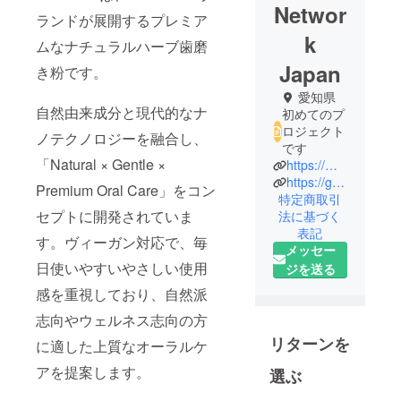
Networ
ランドが展開するプレミア
k
ムなナチュラルハーブ歯磨
Japan
き粉です。
愛知県
自然由来成分と現代的なナ
初めてのプ
ロジェクト
ノテクノロジーを融合し、
です
「Natural × Gentle ×
https://merriment.life
https://gnjgroup.jp/
Premium Oral Care」をコン
特定商取引
セプトに開発されていま
法に基づく
表記
す。ヴィーガン対応で、毎
メッセー
日使いやすいやさしい使用
ジを送る
感を重視しており、自然派
志向やウェルネス志向の方
リターンを
に適した上質なオーラルケ
アを提案します。
選ぶ