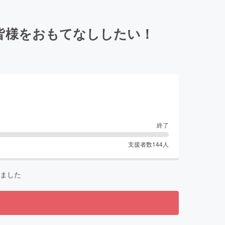
皆様をおもてなししたい！
終了
支援者数
144
人
ました