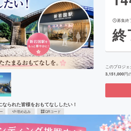
募集終
CAMPFIRE for Social Good
CAMPFIRE Creation
終
CAMPFIREふるさと納税
machi-ya
コミュニティ
このプロジェ
3,151,000
円
になられた皆様をおもてなししたい！
ピー
埋め込み
QRコード