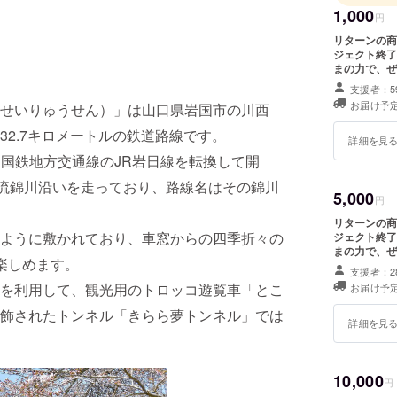
1,000
円
リターンの商
ジェクト終了
まの力で、ぜ
支援者：5
お届け予定
せいりゅうせん）」は山口県岩国市の川西
2.7キロメートルの鉄道路線です。
詳細を見
に旧国鉄地方交通線のJR岩日線を転換して開
清流錦川沿いを走っており、路線名はその錦川
5,000
円
リターンの商
ように敷かれており、車窓からの四季折々の
ジェクト終了
まの力で、ぜ
楽しめます。
のリターンと
支援者：2
を利用して、観光用のトロッコ遊覧車「とこ
お届け予定
飾されたトンネル「きらら夢トンネル」では
詳細を見
10,000
円