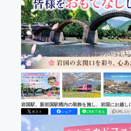
まちづくり・地域活性化
岩国駅、新岩国駅構内の装飾を施し、岩国にお越し
ポスト
シェア
LINEで送る
URLコ