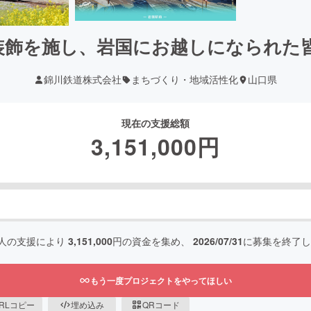
装飾を施し、岩国にお越しになられた
錦川鉄道株式会社
まちづくり・地域活性化
山口県
現在の支援総額
3,151,000
円
人の支援により
3,151,000
円の資金を集め、
2026/07/31
に募集を終了し
もう一度プロジェクトをやってほしい
RLコピー
埋め込み
QRコード