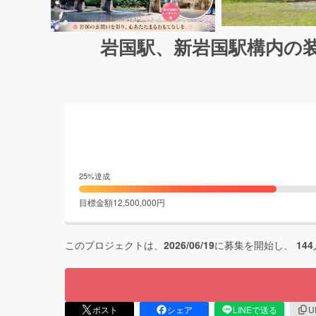
岩国駅、新岩国駅構内の
25
%達成
目標金額
12,500,000
円
このプロジェクトは、
2026/06/19
に募集を開始し、
144
ポスト
シェア
LINEで送る
U