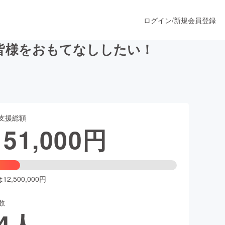
ログイン
/
新規会員登録
皆様をおもてなししたい！
うすぐ公開されます
支援総額
プロダクト
151,000
円
ファッション
スポーツ
2,500,000円
数
ア
ソーシャルグッド
4
人