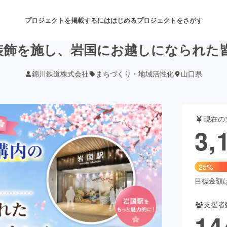
プロジェクトを掲載するには
はじめる
プロジェクトをさがす
装飾を施し、岩国にお越しになられた
錦川鉄道株式会社
まちづくり・地域活性化
山口県
注目のリターン
注目の新着プロジェクト
募集終了が近いプロジェクト
も
現在の
音楽
舞台・パフォーマンス
3,
ゲーム・サービス開発
フード・飲食店
25%
書籍・雑誌出版
アニメ・漫画
目標金額は1
支援者
チャレンジ
ビューティー・ヘルスケ
14