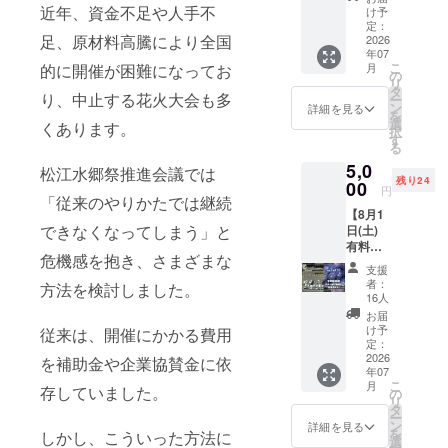
〔ホワ
近年、資金不足や人手不
をお送
け予
品・数
イト〕※
定：
りいた
量限定
足、原材料高騰により全国
クラ
2026
しま
です。
年07
ファン
す。 ★
★サイ
こ
的に開催が困難になってお
月
限定 ご
の
島根ス
ズ
リ
支援あ
タ
サノオ
66mm
り、中止する花火大会も多
ー
りがと
ン
マジッ
詳細を見る
×
を
うござ
選
ク新ロ
くあります。
55mm
択
いま
す
ゴ、す
る
す！ 御
さたま
5,0
礼とし
松江水郷祭推進会議では
くんデ
残り24
て、
00
ザイ
円
「従来のやりかたでは継続
【島根
ン！ ★
【8月1
スサノ
初コラ
できなくなってしまう」と
日(土)
オマ
ボ！
有料駐
ジッ
2026限
危機感を抱き、さまざまな
車場】
ク】コ
定グッ
支援
松江商
ラボ手
ズ！！
者：
方法を検討しました。
工会議
ぬぐい
16人
非売
所（駐
〔ホワ
品・数
お届
車場1
イト〕
け予
従来は、開催にかかる費用
量限定
台）※ク
をお送
定：
です。
ラファ
2026
りいた
を補助金や企業協賛金に依
★サイ
年07
ン限定
しま
ズ
こ
月
存していました。
ご支援
す。 ★
の
900mm
リ
ありが
島根ス
タ
×
ー
とうご
サノオ
ン
詳細を見る
330mm
を
しかし、こういった方法に
ざいま
マジッ
選
／ 素