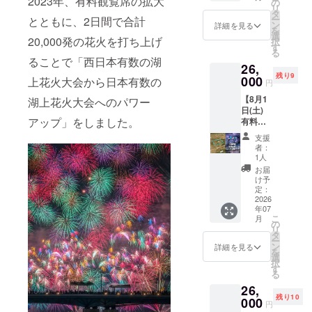
2023年、有料観覧席の拡大
スサノ
法
の
リ
オマ
90cm ×
タ
ー
とともに、2日間で合計
ジッ
90cm
ン
詳細を見る
を
ク】コ
★席の
選
20,000発の花火を打ち上げ
択
ラボス
詳細、
す
る
テッ
注意事
ることで「西日本有数の湖
26,
カー＆
項は公
残り9
手ぬぐ
000
式HPを
上花火大会から日本有数の
円
いをお
ご覧く
【8月1
湖上花火大会へのパワー
送りい
ださ
日(土)
たしま
い。
アップ」をしました。
有料観
す。 ★
覧席】
島根ス
支援
白潟芝
サノオ
者：
席（定
マジッ
1人
員4名・
ク新ロ
お届
マス
ゴ、す
け予
席）※ク
さたま
定：
ラファ
2026
くんデ
年07
ン限定
ザイ
こ
月
ご支援
ン！ ★
の
リ
ありが
初コラ
タ
ー
とうご
ボ！
ン
詳細を見る
を
ざいま
2026限
選
択
す！ 御
定グッ
す
る
礼とし
ズ！！
26,
て、【8
非売
残り10
月1日
000
品・数
円
(土) 有