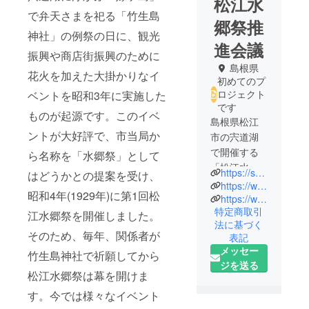
松江水
で弁天さまを祀る「竹生島
郷祭推
神社」の例祭の日に、観光
進会議
振興や商店街振興のために
島根県
花火を加えた大掛かりなイ
初めてのプ
ロジェクト
ベントを昭和3年に実施した
です
ものが起源です。このイベ
島根県松江
ントが大好評で、市当局か
市の宍道湖
で開催する
ら名称を「水郷祭」として
「松江水郷
https://suigosai.com/
はどうかとの提案を受け、
祭湖上花火
https://www.instagram.com/matsuesuigousai/
昭和4年(1929年)に第1回松
大会」で
https://www.facebook.com/matsuesuigousai/
特定商取引
す。
江水郷祭を開催しました。
法に基づく
【2026年開
そのため、毎年、関係者が
表記
催内容】
メッセー
竹生島神社で祈願してから
開催日：8月
ジを送る
1日(土)、2日
松江水郷祭は幕を開けま
(日)
す。今では様々なイベント
時間：両日