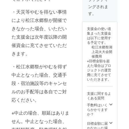
ただ
ングされま
し、一
・天災等やむを得ない事情
部の花
す。
火が見
により松江水郷祭が開催で
切れる
ことが
きなかった場合、いただい
支援金の使い道
ありま
集まった支援金
す。 ★
た支援金は次年度以降の開
は以下に使用す
席の詳
る予定です。
細、注
催資金に充てさせていただ
松江水郷祭湖
意事項
上花火大会開
きます。
は公式
催費用
HPをご
※目標金額を超
覧くだ
えた場合はプロ
・松江水郷祭がやむを得ず
さい。
ジェクトの運営
中止となった場合、交通手
費に充てさせて
いただきます。
段・宿泊施設等のキャンセ
ルのお手配等は各自でご対
支援に関するよ
くある質問
応ください。
手数料はいく
らかかります
※中止の場合、順延はありま
か？
せん。中止となった場合、
目標金額に届
かなかった場