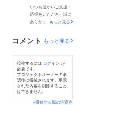
ま、情報を広めてくだ
いつも温かいご支援・
をいただくことができ
さった皆さま、そして
応援をいただき、誠に
ました。ご支援くだ
松江水郷祭を応援して
ありがとうございま
さった皆さま、そして
もっと見る
くださったすべての皆
す。おかげさまで、こ
情報を拡散し、応援し
さまに、心より御礼申
のたびクラウドファン
てくださった皆さま
コメント
もっと見る
し上げます。これから
ディングの支援者数が
に、心より感謝申し上
も、皆さまに「来年も
200人を突破しまし
げます。本当にありが
来たい」と思っていた
た！これほど多くの皆
とうございました。ま
投稿するには
ログイン
が
だける花火大会を目指
さまに応援いただいて
た、返礼品は順次発送
必要です。
し、事務局・関係者一
いることを、水郷祭推
を開始しております。
プロジェクトオーナーの承
同、より良い大会づく
認後に掲載されます。承認
進会議一同、大変うれ
ご支援いただいた皆さ
された内容を削除すること
りに取り組んでまいり
しく、心強く感じてい
まへ、感謝の気持ちを
はできません。
ます。今後とも松江水
ます。一人ひとりのご
込めてお届けいたしま
※投稿する際の注意点
郷祭湖上花火大会への
支援に、改めて心より
すので、お手元に届く
温かい応援をよろしく
感謝申し上げます。昨
まで今しばらく楽しみ
お願いいたします。本
日、当初の目標金額
にお待ちください。そ
当にありがとうござい
100万円を達成し、現
して、いよいよ本番ま
ました。2026 松江水
在はネクストゴール
であと約1週間となり