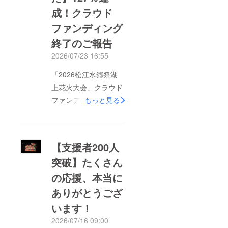
援をいただき、目標金
成！クラウド
額を大きく上回る
ファンディング
127％を達成すること
終了のご報告
ができました。皆さま
2026/07/23 16:55
からいただいたご支援
は、安全・安心な大会
「2026松江水郷祭湖
運営はもちろん、復興
上花火大会」クラウド
支援企画など、新たな
ファンディングは、無
もっと見る
取り組みを実現する大
事終了いたしました。
きな力となりました。
皆さまの温かいご支援
当日、夜空いっぱいに
により、・支援総額：
【支援者200人
広がる花火や、会場に
1,274,550円・支援者
突破】たくさん
あふれる笑顔を目に
数：269名（過去最
し、改めてこの花火大
の応援、本当に
多！）と、目標金額
会は多くの方々に支え
100万円を上回る
ありがとうござ
られて開催できている
127％を達成し、さら
います！
ことを実感しました。
に過去最多となる269
2026/07/16 09:00
ご支援くださった皆さ
名の皆さまからご支援