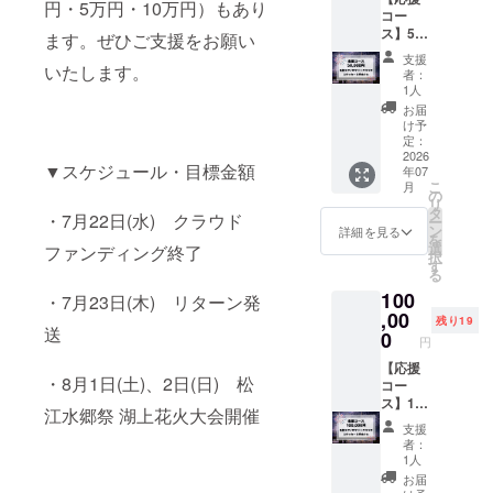
料観覧
項は公
円・5万円・10万円）もあり
コー
席】湖
式HPを
ス】5万
南芝席
ます。ぜひご支援をお願い
ご覧く
円 ご支
（定員6
ださ
支援
援あり
いたします。
名・マ
い。
者：
がとう
ス席）
1人
ござい
のチ
お届
ます！
ケット
け予
御礼と
をお送
定：
して、
2026
りいた
▼スケジュール・目標金額
年07
【島根
しま
こ
月
スサノ
す。 ★
の
リ
オマ
席の寸
タ
・7月22日(水) クラウド
ー
ジッ
法
ン
詳細を見る
を
ク】コ
270cm
選
ファンディング終了
択
ラボス
×
す
る
テッ
180cm
100
カー＆
・7月23日(木) リターン発
★席の
手ぬぐ
,00
詳細、
残り19
送
いをお
注意事
0
円
送りい
項は公
たしま
【応援
式HPを
・8月1日(土)、2日(日) 松
す。 ★
コー
ご覧く
島根ス
ス】10
ださ
江水郷祭 湖上花火大会開催
サノオ
万円 ご
い。
支援
マジッ
支援あ
者：
ク新ロ
りがと
1人
ゴ、す
うござ
お届
さたま
いま