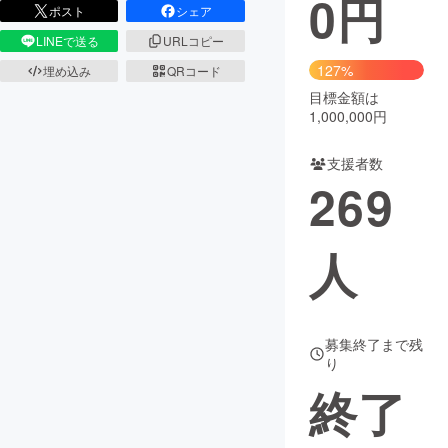
0
円
ポスト
シェア
まちづくり・地域活性化
LINEで送る
URLコピー
127%
埋め込み
QRコード
目標金額は
CAMPFIRE for Social Good
CAMPFIRE Creation
1,000,000円
CAMPFIREふるさと納税
machi-ya
コミュニティ
支援者数
269
人
募集終了まで残
り
終了