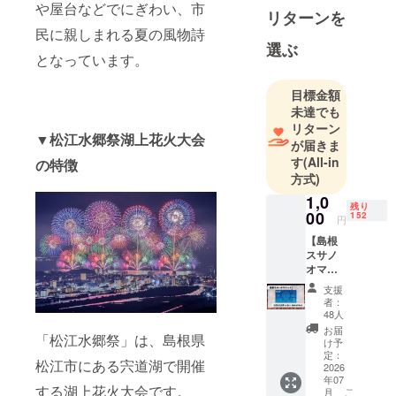
や屋台などでにぎわい、市
とも20:00～
リターンを
ドローン
民に親しまれる夏の風物詩
選ぶ
ショー、
となっています。
20:15～湖上
花火
目標金額
打ち上げ発
未達でも
リターン
数：1日
▼松江水郷祭湖上花火大会
が届きま
10,000発、2
す
(All-in
の特徴
日11,000
方式)
発 計
1,0
21,000発
残り
00
152
円
【島根
スサノ
オマ
ジッ
支援
ク】コ
者：
ラボス
48人
テッ
お届
「松江水郷祭」は、島根県
カー
け予
〔ホロ
定：
松江市にある宍道湖で開催
グラ
2026
年07
ム〕※ク
する湖上花火大会です。
こ
月