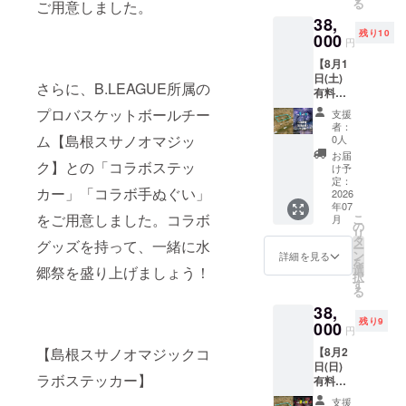
る
ご用意しました。
礼とし
180cm
38,
て、【8
★席の
残り10
月2日
000
詳細、
円
(日) 有
注意事
【8月1
料観覧
項は公
日(土)
席】湖
式HPを
さらに、B.LEAGUE所属の
有料観
南芝席
ご覧く
覧席】
（定員4
ださ
プロバスケットボールチー
支援
白潟芝
名・マ
い。
者：
席（定
ス席）
ム【島根スサノオマジッ
0人
員6名・
のチ
お届
ク】との「コラボステッ
マス
ケット
け予
席）※ク
をお送
定：
カー」「コラボ手ぬぐい」
ラファ
2026
りいた
年07
ン限定
しま
をご用意しました。コラボ
こ
月
ご支援
す。 ★
の
リ
ありが
席の寸
タ
グッズを持って、一緒に水
ー
とうご
法
ン
詳細を見る
を
ざいま
180cm
選
郷祭を盛り上げましょう！
択
す！ 御
×
す
る
礼とし
180cm
38,
て、【8
★席の
残り9
月1日
000
詳細、
円
(土) 有
注意事
【島根スサノオマジックコ
【8月2
料観覧
項は公
日(日)
席】白
式HPを
ラボステッカー】
有料観
潟芝席
ご覧く
覧席】
（定員6
ださ
支援