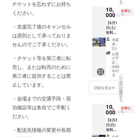
る
チケットを忘れずにお持ち
て、【8
定グッ
10,
月2日
ズ！！
在庫な
ください。
(日) 有
000
非売
し
円
料観覧
品・数
【8月1
席】白
量限定
・支援完了後のキャンセル
日(土)
潟カメ
です。
有料観
ラ席
★種類
は原則として承っておりま
覧席】
（定員1
はラン
支援
白潟ベ
名）の
せんのでご了承ください。
ダムと
者：
ンチ席
チケッ
なりま
2人
ペア
トをお
す。 ★
お届
（定員2
・チケット等を第三者に転
送りい
このリ
け予
名）※ク
たしま
定：
ターン
売し、または転売のために
ラファ
2026
す。 ★
は1,000
年07
ン限定
席の寸
円・
第三者に提供することは禁
こ
月
ご支援
法
の
3,000円
リ
ありが
90cm ×
タ
のリ
止しています。
ー
とうご
90cm
ン
ターン
詳細を見る
を
ざいま
★席の
選
と同じ
択
す！ 御
詳細、
す
商品に
・会場までの交通手段・宿
る
礼とし
注意事
なりま
10,
て、【8
泊施設等は各自でご手配く
項は公
す。
在庫な
月1日
000
式HPを
し
円
ださい。
(土) 有
ご覧く
【8月2
料観覧
ださ
日(日)
席】白
い。
・配送先情報の変更や長期
有料観
潟ベン
覧席】
チ席ペ
支援