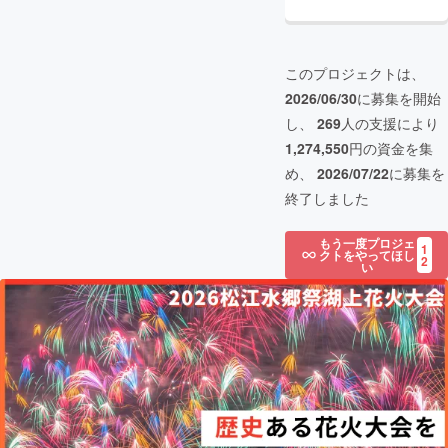
このプロジェクトは、
2026/06/30
に募集を開始
し、
269
人の支援により
1,274,550
円の資金を集
め、
2026/07/22
に募集を
終了しました
もう一度プロジェ
1
クトをやってほし
2
い