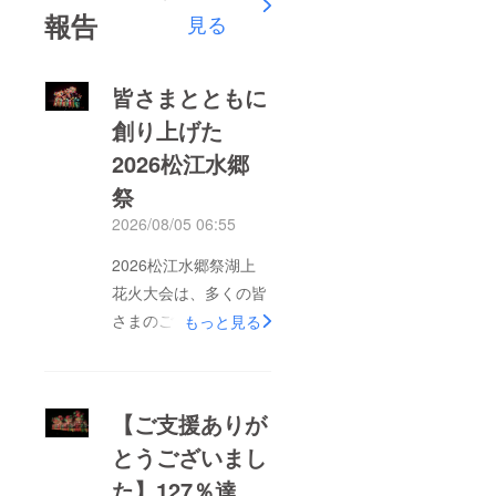
報告
見る
皆さまとともに
創り上げた
2026松江水郷
祭
2026/08/05 06:55
2026松江水郷祭湖上
花火大会は、多くの皆
さまのご支援とご協力
もっと見る
により、2日間の日程
を無事に終えることが
できました。クラウド
【ご支援ありが
ファンディングでは
とうございまし
269名の皆さまから
た】127％達
1,274,550円ものご支