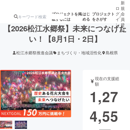
新
ロ
規
グ
会
プロジェクトを掲
はじ
プロジェクト
/
載するには
める
をさがす
イ
員
ン
登
【2026松江水郷祭】未来につなげた
録
い！【8月1日・2日】
人気のプロ
注目のリ
注目の新着プロ
募集終了が近いプ
もうすぐ公開
松江水郷祭推進会議
まちづくり・地域活性化
島根県
ジェクト
ターン
ジェクト
ロジェクト
されます
アート・写真
音楽
現在の支援総
額
1,27
テクノロジー・ガジェット
ゲーム・サ
4,55
映像・映画
書籍・雑誌
ビジネス・起業
チャレンジ