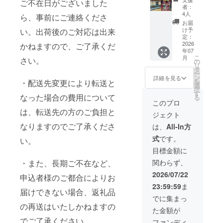
ご不在日がございました
白潟ベ
ア（定
者：
ンチ席
員2名）
4人
ら、事前にご連絡くださ
ペア
のチ
お届
（定員2
ケット
け予
い。出荷後のご対応は出来
名）※ク
をお送
定：
ラファ
2026
かねますので、ご了承くだ
りいた
年07
ン限定
しま
こ
月
さい。
ご支援
す。 ★
の
リ
ありが
ただ
タ
ー
とうご
し、一
ン
詳細を見る
を
・配送先変更により転送と
ざいま
部の花
選
択
す！ 御
火が見
す
なった場合の費用について
る
礼とし
切れる
このプロ
て、【8
ことが
は、転送先の方のご負担と
ジェクト
月2日
ありま
(日) 有
す。 ★
なりますのでご了承くださ
は、
All-In方
料観覧
席の詳
式
です。
い。
席】白
細、注
潟ベン
意事項
目標金額に
チ席ペ
は公式
・また、長期ご不在など、
関わらず、
ア（定
HPをご
員2名）
覧くだ
2026/07/22
申込者様のご都合によりお
のチ
さい。
23:59:59
ま
ケット
届けできない場合、返礼品
をお送
でに集まっ
りいた
の再送はいたしかねますの
た金額が
しま
す。 ★
でご了承ください。
ファンディ