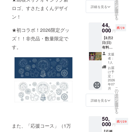
ありが
席の寸
タ
ー
とうご
法
ン
詳細を見る
ロゴ、すさたまくんデザイ
を
ざいま
270cm
選
択
す！ 御
×
す
ン！
る
礼とし
180cm
44,
て、【8
★席の
残り9
月1日
★初コラボ！2026限定グッ
000
詳細、
円
(土) 有
注意事
ズ！！非売品・数量限定で
【8月2
料観覧
項は公
日(日)
席】湖
式HPを
す。
有料観
南芝席
ご覧く
覧席】
（定員6
ださ
支援
湖南芝
名・マ
い。
者：
席（定
ス席）
1人
員6名・
のチ
お届
マス
ケット
け予
席）※ク
をお送
定：
ラファ
2026
りいた
年07
ン限定
しま
こ
月
ご支援
す。 ★
の
リ
ありが
席の寸
タ
ー
とうご
法
ン
詳細を見る
を
ざいま
270cm
選
択
す！ 御
×
す
る
礼とし
180cm
50,
て、【8
★席の
残り29
月2日
000
詳細、
円
また、「応援コース」（1万
(日) 有
注意事
【応援