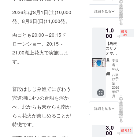
ラファ
の
リ
ン限定
タ
ー
ご支援
ン
2026年は8月1日(土)10,000
詳細を見る
を
ありが
選
択
とうご
発、8月2日(日)11,000発。
す
る
ざいま
1,0
す！ 御
残り
両日とも20:00～20:15ド
礼とし
00
134
円
て、
ローンショー、20:15～
【島根
【島根
スサノ
スサノ
21:00湖上花火で実施しま
オマ
オマ
ジッ
ジッ
す。
支援
ク】コ
ク】コ
者：
ラボス
ラボス
66人
テッ
テッ
お届
カー
カー
け予
〔カッ
〔ホロ
定：
ト〕※ク
2026
普段はしじみ漁でにぎわう
グラ
年07
ラファ
ム〕を
こ
月
宍道湖に4つの台船を浮か
ン限定
お送り
の
リ
ご支援
いたし
タ
ー
べ、北からも東からも南か
ありが
ます。
ン
詳細を見る
を
とうご
★島根
選
らも花火が楽しめることが
択
ざいま
スサノ
す
る
す！ 御
オマ
特徴です。
3,0
礼とし
ジック
残り25
て、
00
新ロ
円
【島根