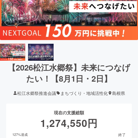
【2026松江水郷祭】未来につなげ
たい！【8月1日・2日】
松江水郷祭推進会議
まちづくり・地域活性化
島根県
現在の支援総額
1,274,550
円
終了
127
%達成