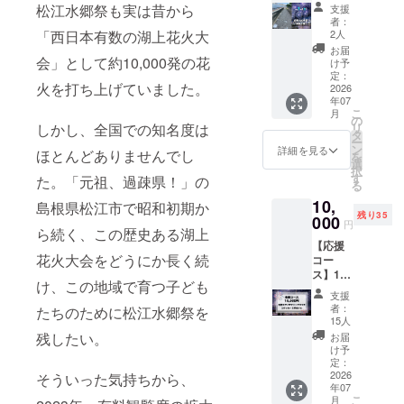
覧席】
会議所
松江水郷祭も実は昔から
支援
白潟カ
（駐車
者：
メラ席
場1台）
「西日本有数の湖上花火大
2人
（定員1
のチ
お届
名）※ク
会」として約10,000発の花
ケット
け予
ラファ
をお送
定：
火を打ち上げていました。
ン限定
2026
りいた
年07
ご支援
しま
こ
月
ありが
す。 ★
の
しかし、全国での知名度は
リ
とうご
湖北エ
タ
ー
ざいま
リア
ン
詳細を見る
ほとんどありませんでし
を
す！ 御
松江市
選
択
礼とし
母衣町
す
た。「元祖、過疎県！」の
る
て、【8
55-
10,
月1日
島根県松江市で昭和初期か
4（松江
残り35
(土) 有
000
市役所
円
ら続く、この歴史ある湖上
料観覧
まで徒
【応援
席】白
歩約18
花火大会をどうにか長く続
コー
潟カメ
分）
ス】1万
ラ席
け、この地域で育つ子ども
円 ご支
（定員1
支援
援あり
名）の
者：
たちのために松江水郷祭を
がとう
チケッ
15人
ござい
トをお
残したい。
お届
ます！
送りい
け予
御礼と
たしま
定：
して、
2026
そういった気持ちから、
す。 ★
年07
【島根
席の寸
こ
月