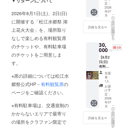
▼リターンについて
席）※ク
をお送
定：
ラファ
2026
りいた
年07
ン限定
2026年8月1日(土)、2日(日)
しま
こ
月
ご支援
す。 ★
の
リ
に開催する「松江水郷祭 湖
ありが
席の寸
タ
ー
とうご
法
ン
詳細を見る
を
上花火大会」を、場所取り
ざいま
180cm
選
択
す！ 御
×
す
なしで楽しめる有料観覧席
る
礼とし
180cm
30,
て、【8
★席の
のチケットや、有料駐車場
残り9
月1日
000
詳細、
円
(土) 有
注意事
のチケットをご用意しま
【8月2
料観覧
項は公
日(日)
す。
席】湖
式HPを
有料観
南芝席
ご覧く
覧席】
（定員4
ださ
支援
※席の詳細については松江水
湖南芝
名・マ
い。
者：
席（定
ス席）
1人
郷祭公式HP－
有料観覧席
の
員4名・
のチ
お届
マス
ケット
け予
ページをご確認ください。
席）※ク
をお送
定：
ラファ
2026
りいた
年07
ン限定
しま
※有料駐車場は、交通規制の
こ
月
ご支援
す。 ★
の
リ
ありが
席の寸
かからないエリアで最寄り
タ
ー
とうご
法
ン
詳細を見る
を
の場所をクラファン限定で
ざいま
180cm
選
択
す！ 御
×
す