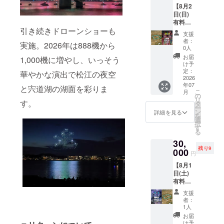
量限定
【8月2
料観覧
です。
日(日)
席】白
★種類
有料観
潟芝席
はラン
引き続きドローンショーも
覧席】
（定員4
ダムと
支援
白潟芝
名・マ
なりま
者：
実施。2026年は888機から
席（定
ス席）
す。 ★
0人
員4名・
のチ
このリ
お届
1,000機に増やし、いっそう
マス
ケット
ターン
け予
席）※ク
をお送
定：
は1,000
華やかな演出で松江の夜空
ラファ
2026
りいた
円・
年07
ン限定
しま
と宍道湖の湖面を彩りま
3,000円
こ
月
ご支援
す。 ★
の
のリ
リ
す。
ありが
席の寸
タ
ターン
ー
とうご
法
ン
と同じ
詳細を見る
を
ざいま
180cm
選
商品に
択
す！ 御
×
す
なりま
る
礼とし
180cm
す。
30,
て、【8
★席の
残り9
月2日
000
詳細、
円
(日) 有
注意事
【8月1
料観覧
項は公
日(土)
席】白
式HPを
有料観
潟芝席
ご覧く
覧席】
（定員4
ださ
支援
湖南芝
名・マ
い。
者：
席（定
ス席）
1人
員4名・
のチ
お届
マス
ケット
け予