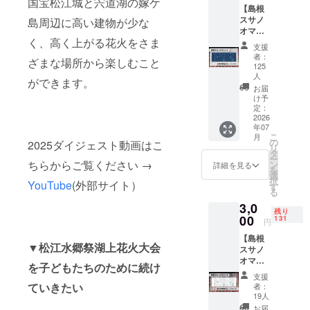
ゴ、す
国宝松江城と宍道湖の嫁ケ
【島根
スサノ
さたま
スサノ
島周辺に高い建物が少な
オマ
くんデ
オマ
ジッ
ザイ
く、高く上がる花火をさま
ジッ
ク】コ
ン！ ★
支援
ク】コ
ラボス
初コラ
者：
ざまな場所から楽しむこと
ラボ手
テッ
ボ！
125
ぬぐい
カー
人
2026限
ができます。
〔ネイ
〔カッ
定グッ
お届
ビー〕※
ト〕を
け予
ズ！！
クラ
定：
お送り
非売
2026
ファン
いたし
品・数
年07
限定 ご
ます。
量限定
こ
月
支援あ
の
★島根
2025ダイジェスト動画はこ
です。
リ
りがと
タ
スサノ
★サイ
ー
ちらからご覧ください →
うござ
ン
オマ
詳細を見る
ズ
を
いま
選
ジック
55mm
択
YouTube
(外部サイト）
す！ 御
す
新ロ
×
る
礼とし
ゴ、す
91mm
3,0
て、
さたま
残り
00
【島根
131
くんデ
円
スサノ
ザイ
【島根
オマ
ン！ ★
▼松江水郷祭湖上花火大会
スサノ
ジッ
初コラ
オマ
ク】コ
ボ！
を子どもたちのために続け
ジッ
ラボ手
2026限
支援
ク】コ
ぬぐい
ていきたい
定グッ
者：
ラボ手
〔ネイ
19人
ズ！！
ぬぐい
ビー〕
非売
お届