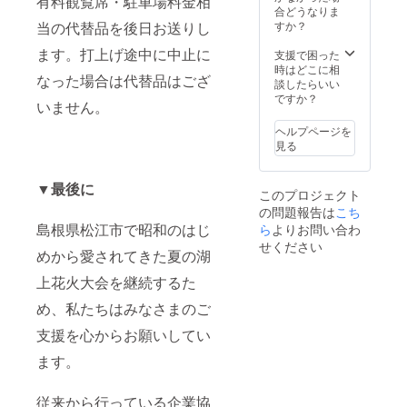
有料観覧席・駐車場料金相
合どうなりま
当の代替品を後日お送りし
すか？
ます。打上げ途中に中止に
支援で困った
時はどこに相
なった場合は代替品はござ
談したらいい
ですか？
いません。
ヘルプページを
見る
▼最後に
このプロジェクト
の問題報告は
こち
島根県松江市で昭和のはじ
ら
よりお問い合わ
せください
めから愛されてきた夏の湖
上花火大会を継続するた
め、私たちはみなさまのご
支援を心からお願いしてい
ます。
従来から行っている企業協