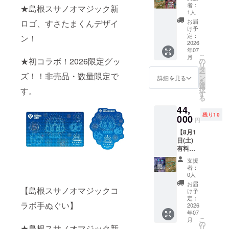
白潟芝
名・マ
い。
者：
★島根スサノオマジック新
席（定
ス席）
1人
員6名・
のチ
お届
ロゴ、すさたまくんデザイ
マス
ケット
け予
席）※ク
をお送
定：
ン！
ラファ
2026
りいた
年07
ン限定
しま
こ
月
ご支援
★初コラボ！2026限定グッ
す。 ★
の
リ
ありが
席の寸
タ
ー
ズ！！非売品・数量限定で
とうご
法
ン
詳細を見る
を
ざいま
270cm
選
す。
択
す！ 御
×
す
る
礼とし
180cm
44,
て、【8
★席の
残り10
月2日
000
詳細、
円
(日) 有
注意事
【8月1
料観覧
項は公
日(土)
席】白
式HPを
有料観
潟芝席
ご覧く
覧席】
（定員6
ださ
支援
湖南芝
名・マ
い。
者：
席（定
ス席）
0人
員6名・
のチ
お届
【島根スサノオマジックコ
マス
ケット
け予
席）※ク
をお送
定：
ラボ手ぬぐい】
ラファ
2026
りいた
年07
ン限定
しま
こ
月
ご支援
す。 ★
の
★島根スサノオマジック新
リ