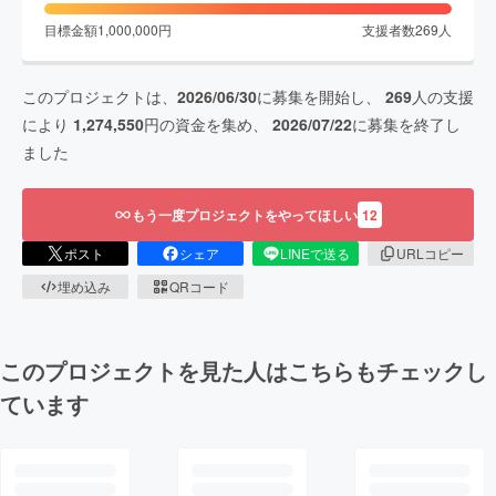
目標金額
1,000,000
円
支援者数
269
人
このプロジェクトは、
2026/06/30
に募集を開始し、
269
人の支援
により
1,274,550
円の資金を集め、
2026/07/22
に募集を終了し
ました
もう一度プロジェクトをやってほしい
12
ポスト
シェア
LINEで送る
URLコピー
埋め込み
QRコード
このプロジェクトを見た人はこちらもチェックし
ています