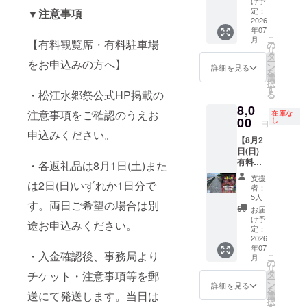
け予
くんデ
す！ 御
定：
▼注意事項
ザイ
礼とし
2026
年07
ン！ ★
て、
こ
月
【有料観覧席・有料駐車場
初コラ
【島根
の
リ
ボ！
スサノ
タ
ー
をお申込みの方へ】
2026限
オマ
ン
詳細を見る
を
定グッ
ジッ
選
択
ズ！！
ク】コ
す
・松江水郷祭公式HP掲載の
る
非売
ラボス
8,0
品・数
テッ
注意事項をご確認のうえお
在庫な
量限定
カー＆
00
し
円
です。
手ぬぐ
申込みください。
【8月2
★種類
いをお
日(日)
はラン
送りい
有料観
ダムと
たしま
・各返礼品は8月1日(土)また
覧席】
なりま
す。 ★
支援
は2日(日)いずれか1日分で
白潟カ
す。 ★
島根ス
者：
メラ席
このリ
サノオ
5人
す。両日ご希望の場合は別
（定員1
ターン
マジッ
お届
名）※ク
は1,000
ク新ロ
け予
途お申込みください。
ラファ
円・
ゴ、す
定：
ン限定
2026
3,000円
さたま
年07
ご支援
のリ
くんデ
・入金確認後、事務局より
こ
月
ありが
ターン
ザイ
の
リ
とうご
と同じ
ン！ ★
タ
チケット・注意事項等を郵
ー
ざいま
商品に
初コラ
ン
詳細を見る
を
す！ 御
送にて発送します。当日は
なりま
ボ！
選
択
礼とし
す。
2026限
す