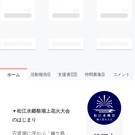
活動報告
支援者
仲間募集
コメント
ホーム
7
99+
1
▼松江水郷祭湖上花火大会
のはじまり
宍道湖に浮かぶ「嫁ケ島」