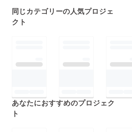
郷祭湖上花火大会
150万円に挑戦してい
ました。皆さまからい
同じカテゴリーの人気プロジェ
https://www.instagram.
ます。クラウドファン
ただいた温かいご支援
クト
com/p/DbnXRWypqE
ディングの募集は7月
と応援を力に変え、
M/
22日までです。残り1
「来年も来たい！」と
週間、より多くの皆さ
思っていただける松江
まと一緒に花火大会を
水郷祭を目指し、事務
盛り上げていけるよ
局・関係者一同、最後
う、最後まで挑戦を続
まで準備に全力で取り
けてまいります。引き
組んでまいります。当
続き、温かいご支援・
日、会場で皆さまにお
応援、そしてSNSなど
会いできることを心よ
でのシェアにご協力い
り楽しみにしておりま
ただけますと幸いで
す。本当にありがとう
あなたにおすすめのプロジェク
す。最後までどうぞよ
ございました！
ろしくお願いいたしま
ト
す！