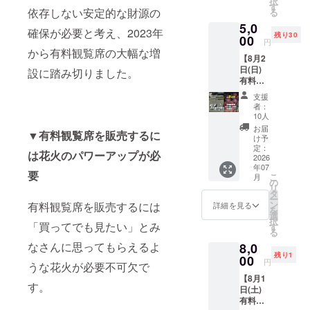
択
す！ 御
ク新ロ
す
材 綿
依存しない安定的な財源の
る
礼とし
ゴ、す
100％
5,0
て、【8
さたま
確保が必要と考え、2023年
残り30
月1日
00
くんデ
円
(土) 有
ザイ
から有料観覧席の大幅な増
【8月2
料駐車
ン！ ★
日(日)
場】松
設に踏み切りました。
初コラ
有料駐
江商工
ボ！
車場】
会議所
2026限
支援
松江商
（駐車
定グッ
者：
工会議
場1台）
ズ！！
10人
所（駐
のチ
非売
お届
▼有料観覧席を販売するに
車場1
ケット
品・数
け予
台）※ク
をお送
定：
量限定
は花火のパワーアップが必
ラファ
2026
りいた
です。
年07
ン限定
しま
★サイ
要
こ
月
ご支援
す。 ★
の
ズ
リ
ありが
湖北エ
タ
900mm
ー
とうご
リア
ン
有料観覧席を販売するには
×
詳細を見る
を
ざいま
松江市
選
330mm
択
す！ 御
「買ってでも見たい」とみ
母衣町
す
／ 素
る
礼とし
55-
材 綿
なさんに思ってもらえるよ
8,0
て、【8
4（松江
100％
残り1
月2日
00
市役所
円
うな花火が必要不可欠で
(日) 有
まで徒
【8月1
料駐車
歩約18
す。
日(土)
場】松
分）
有料観
江商工