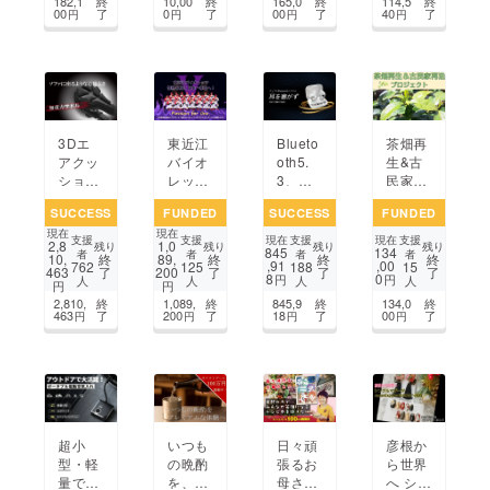
182,1
終
10,00
終
165,0
終
114,5
終
Ene-1
かで高
ぼりを
ダーA1
00
了
0
了
00
了
40
了
円
円
円
円
挑戦
齢化社
泳がせ
3
会に貢
たい！
献した
い
3Dエ
東近江
Blueto
茶畑再
アクッ
バイオ
oth5.
生&古
ション
レッツ
3、耳
民家再
が衝撃
情熱を
を塞が
活プロ
SUCCESS
FUNDED
SUCCESS
FUNDED
吸収！
胸に日
ない完
ジェク
現在
現在
もうお
本一奪
全ワイ
ト！！
支援
支援
支援
支援
現在
現在
2,8
1,0
残り
残り
残り
残り
845
134
尻が痛
取へ！
ヤレス
者
者
者
者
10,
終
89,
終
終
終
,91
,00
762
125
188
15
463
了
200
了
了
了
くなら
Passio
イヤホ
8
0
円
円
人
人
人
人
円
円
ない自
n for O
ンBT5
2,810,
終
1,089,
終
845,9
終
134,0
終
転車ラ
ne！
00
463
了
200
了
18
了
00
了
円
円
円
円
イフは
無重力
サドル
で
超小
いつも
彦根か
日々頑
型・軽
の晩酌
ら世界
張るお
量で持
を、プ
へ シン
母さん