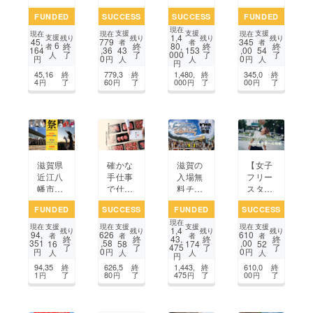
ち運び
レミア
グルマ
へ 発
FUNDED
SUCCESS
SUCCESS
FUNDED
が簡
ムな体
ザーが
酵の力
現在
単！
験へ 7
ジャパ
でみん
支援
支援
支援
現在
現在
現在
1,4
支援
残り
残り
残り
残り
45,
779
345
ポータ
8mmプ
ンエキ
なが笑
者
者
者
6
終
終
80,
終
終
者
164
,36
,00
43
153
54
了
了
000
了
了
ブル電
ロジェ
スポパ
顔にな
人
0
0
円
円
円
人
人
人
円
動空気
クト
リ202
るレシ
45,16
終
779,3
終
1,480,
終
345,0
終
入れ
3へ挑
ピ本を
4
了
60
了
000
了
00
了
円
円
円
円
「TP0
戦
作りた
3」
い︎
確かな
滋賀県
滋賀の
【女子
手仕事
近江八
入場無
フリー
で仕込
幡市で
料チャ
スタイ
む、最
開催さ
リ
ルフッ
FUNDED
SUCCESS
FUNDED
SUCCESS
高の近
れる近
ティー
トボー
現在
江牛体
江八幡
ロック
ル】21
支援
支援
支援
支援
現在
現在
現在
1,4
残り
残り
残り
残り
94,
626
610
験を。
ダンス
フェス
歳moe
者
者
者
者
終
終
43,
終
終
351
,58
,00
16
58
174
52
了
了
475
了
了
「かね
フェス
【セブ
-K、世
0
0
円
円
円
人
人
人
人
円
きち山
ティバ
ザバ】
界への
94,35
終
626,5
終
1,443,
終
610,0
終
本。」
ルを大
を成
挑戦！
1
了
80
了
475
了
00
了
円
円
円
円
新ブラ
成功さ
功・存
ンド新
せた
続させ
発売
い！
たい！