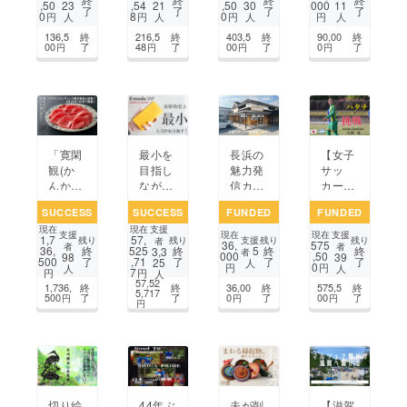
,50
,54
,50
000
23
21
30
11
了
了
了
了
庭を一
立ち上
催でき
（うみ
0
8
0
円
円
円
円
人
人
人
人
部再現
げた水
る癒し
べ）の
136,5
終
216,5
終
403,5
終
90,00
終
したい
問題解
の場所
じか
00
了
48
了
00
了
0
了
円
円
円
円
決プロ
に！
ん」応
ジェク
援サ
ト！
ポー
ター募
集
「寛閑
最小を
長浜の
【女子
観(か
目指し
魅力発
サッ
んかん
ながら
信カ
カー】
か
圧倒的
フェ
無名な
SUCCESS
SUCCESS
FUNDED
FUNDED
ん)」
に使い
「Cha
ハタチ
支援
現在
現在
発、
やすい
ya」
がアル
支援
支援
現在
現在
1,7
57,
支援
残り
残り
残り
残り
者
36,
575
「近江
日本製
オープ
ゼンチ
者
者
5
36,
終
525
終
終
終
3,3
者
000
,50
98
39
500
了
,71
了
了
了
牛」の
Lファ
ン応援
ンプロ
25
人
0
円
円
人
人
7
円
円
人
奥深い
ス長財
サポー
1部
57,52
1,736,
終
終
36,00
終
575,5
終
味と未
布 il m
ター募
リーグ
5,717
500
了
了
0
了
00
了
円
円
円
円
来を
odo ZI
集！
へ挑
もっと
P
戦！
広めた
い！
切り絵
44年ぶ
夫が削
【滋賀