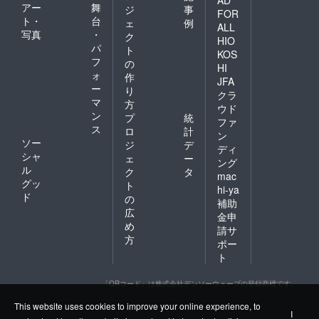
AD
アー
舞
ジ
事
FOR
ト・
台
ェ
例
ALL
写真
・
ク
HIO
パ
ト
KOS
フ
の
HI
ォ
作
JFA
ー
り
クラ
マ
方
ウド
ン
プ
統
ファ
ス
ロ
計
ン
ソー
ジ
デ
ディ
シャ
ェ
ー
ング
ル
ク
タ
mac
グッ
ト
hi-ya
ド
の
補助
広
金申
め
請サ
方
ポー
ト
「QRコード」は株式会社デンソーウェーブの登録商標です。
This website uses cookies to improve your online experience, to
I