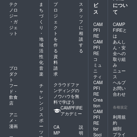
テク
ま
プ
ス
ビ
につい
ノロ
ち
ロ
タ
ス
て
ジー
づ
ジ
ッ
・ガ
く
ェ
フ
CAM
CAMP
ジェ
り
ク
に
PFI
FIREと
ット
・
ト
相
RE
は
地
を
談
CAM
あんし
域
作
す
PFI
ん・安
活
る
る
RE
全への
性
資
コ
取り組
化
料
ミュ
み
プロ
音
請
ニ
ニュー
ダク
楽
求
ティ
ス
ト
CAM
ヘルプ
クラウドファ
フー
チ
PFI
お問い
ンディングの
ド・
ャ
RE
合わせ
ノウハウを無
飲食
レ
Crea
料で学ぼう
店
ン
tion
各種規定
CAMPFIRE
ジ
CAM
アカデミー
アニ
ス
利用規
PFI
メ・
ポ
約
RE
漫画
ー
CA
説
細則
for
ツ
MP
明
プライ
Soci