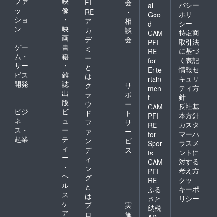
ファ
映
FI
会
バシー
al
ッ
像
RE
・
ポリ
Goo
ショ
・
ア
相
シー
d
ン
映
カ
談
特定商
CAM
画
デ
会
取引法
PFI
ゲー
書
ミ
に基づ
RE
ム・
籍
ー
く表記
for
サー
・
と
情報セ
Ente
ビス
雑
は
キュリ
rtain
開発
誌
ク
サ
ティ方
men
出
ラ
ポ
針
t
版
ウ
ー
反社基
CAM
ビジ
ビ
ド
ト
本方針
PFI
ネ
ュ
フ
サ
カスタ
RE
ス・
ー
ァ
ー
マーハ
for
起業
テ
ン
ビ
ラスメ
Spor
ィ
デ
ス
ントに
ts
ー
ィ
対する
CAM
・
ン
考え方
PFI
ヘ
グ
クッ
RE
ル
と
キーポ
ふる
ス
は
リシー
さと
ケ
プ
実
納税
ア
ロ
施