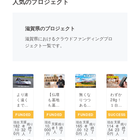
人気のプロジェクト
まちづくり・地域活性化
滋賀県のプロジェクト
CAMPFIRE for Social Good
CAMPFIRE Creation
滋賀県におけるクラウドファンディングプロ
CAMPFIREふるさと納税
machi-ya
コミュニティ
ジェクト一覧です。
より速
【仏壇
無くな
わずか
く遠く
も墓地
りつつ
28g！
まで走
も墓参
ある鯉
１台4
る電気
りにも
のぼり
役！19
FUNDED
FUNDED
FUNDED
SUCCESS
自動車
困らな
を取り
20P超
を作り
い】自
戻そ
高性能
支援
支援
支援
現在
現在
現在
現在
支援
残り
残り
残り
残り
182
10,
165
114
たい！
宅に置
う！善
ポータ
者
者
者
1
終
終
終
終
者
,10
000
,00
,54
32
12
23
了
了
了
了
龍谷
けるお
光寺川
ブルレ
人
0
0
0
円
円
円
円
人
人
人
大学の
うちは
に鯉の
コー