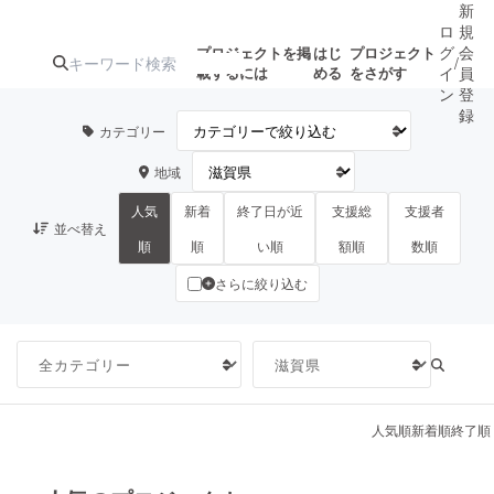
新
ロ
規
グ
会
プロジェクトを掲
はじ
プロジェクト
/
載するには
める
をさがす
イ
員
ン
登
録
カテゴリー
地域
人気のプロ
注目のリ
注目の新着プロ
募集終了が近いプ
もうすぐ公開
ジェクト
ターン
ジェクト
ロジェクト
されます
人気
新着
終了日が近
支援総
支援者
並べ替え
順
順
い順
額順
数順
さらに絞り込む
アート・写真
音楽
テクノロジー・ガジェット
ゲーム・サ
映像・映画
書籍・雑誌
人気順
新着順
終了順
ビジネス・起業
チャレンジ