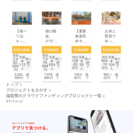
板
を。
【食べ
猫の殺
【重要
お米と
て泊
処
無形民
野菜で
まって
分"0"を
俗文化
作った
応
目指し
財（長
「カラ
SUCCESS
FUNDED
FUNDED
SUCCESS
援！】
て ～の
浜曳山
フルパ
現在
現在
最高の
ら猫手
祭）】
ス
支援
支援
支援
支援
現在
現在
2,0
7,5
残り
残り
残り
残り
109
900
ビワマ
術専門
今年が
タ！」
者
者
者
者
22,
終
78,
終
終
終
,00
,10
112
634
26
104
000
了
694
了
了
了
スが​食
の病院
出番山
一粒に
0
0
円
円
人
人
人
人
円
円
べられ
と保護
の翁山
ぎゅっ
2,022,
終
7,578,
終
109,0
終
900,1
終
る湖魚
スペー
の運営
と栄養
000
了
694
了
00
了
00
了
円
円
円
円
専門の
スを作
をご支
を詰め
トップ
>
漁師旅
りたい
援くだ
て送り
プロジェクトをさがす
>
館「舟
～
さ
ます！
滋賀県のクラウドファンディングプロジェクト一覧
>
倉」
い！！
11ページ
前のページ
7
8
9
10
11
12
13
14
...
15
次のページ
...