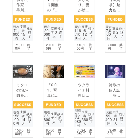
作家・
り開催
り、妻
県】魅
早川鉄
の『滋
が塗
力あふ
兵さん
賀国ス
る。 世
れる滋
FUNDED
FUNDED
SUCCESS
FUNDED
に共
ポ』で
界にひ
賀県で
鳴！
日本一
とつだ
移動型
支援
支援
現在
現在
現在
現在
支援
支援
残り
残り
残り
残り
71,
20,
116
7,0
ゴール
への挑
けの独
の唯一
者
者
3
2
終
終
終
終
者
者
000
000
,10
00
15
12
了
了
了
了
デンウ
戦
楽（こ
無二の
人
人
0
円
円
円
円
人
人
イーク
ま）の
マル
71,00
終
20,00
終
116,1
終
7,000
終
に『切
愉しみ
シェを
0
了
0
了
00
了
了
円
円
円
円
り絵と
を体験
開催し
あかり
してほ
たい！
展』を
しい！
開催！
ウクラ
ミクロ
「0.0
詩歌の
イナ料
の泡が
1」写
個人誌
理店を
肉を美
真にも
「惑溺
開店さ
味しく
映らな
Ⅱ」を
SUCCESS
FUNDED
SUCCESS
SUCCESS
せた
する！
い。だ
つくり
現在
い！義
お風呂
から届
たい
支援
支援
支援
現在
現在
現在
3,5
支援
残り
残り
残り
残り
158
85,
59,
理の父:
でひら
く。 ほ
者
者
者
4
終
終
24,
終
終
者
,00
800
400
14
360
31
了
了
980
了
了
ローマ
めい
んの少
人
0
円
円
円
人
人
人
円
ンさん
た！信
し、心
158,0
終
85,80
終
3,524,
終
59,40
終
を日本
楽焼の
を動か
00
了
0
了
980
了
0
了
円
円
円
円
へ
万能陶
す布