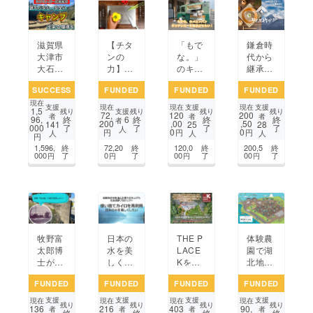
滋賀県
【チタ
「もで
鎌倉時
大津市
ンの
な。」
代から
大石に
力】だ
のキッ
継承さ
【誰も
から臭
チン
れてい
SUCCESS
FUNDED
FUNDED
FUNDED
が・安
いが残
カーを
る “伊
現在
心・安
りにく
復活さ
吹在来
支援
支援
支援
現在
現在
現在
1,5
支援
残り
残り
残り
残り
72,
120
200
全な】
く濡れ
せて、
そ
者
者
者
6
96,
終
終
終
終
者
200
,00
,50
141
25
28
000
了
了
了
了
キャン
たキッ
メロン
ば”を
人
0
0
円
円
円
人
人
人
円
プが出
チンに
パンを
全国の
1,596,
終
72,20
終
120,0
終
200,5
終
来る環
も吸い
みなさ
皆さん
000
了
0
了
00
了
00
了
円
円
円
円
境を作
付かな
んにお
に食べ
りた
い超軽
届けし
てほし
い！
量まな
たい！
い！
板！
牧野富
日本の
THE P
体験農
太郎博
水を美
LACE
園で湖
士が定
しくし
Kを地
北地域
宿とし
たい！
域を盛
を盛り
FUNDED
FUNDED
FUNDED
FUNDED
た旅館
滋賀県
り上げ
上げた
「対山
の学生
るイベ
い！
支援
支援
支援
支援
現在
現在
現在
現在
残り
残り
残り
残り
136
216
403
90,
館」の
たちと
ント開
「湖辺
者
者
者
者
終
終
終
終