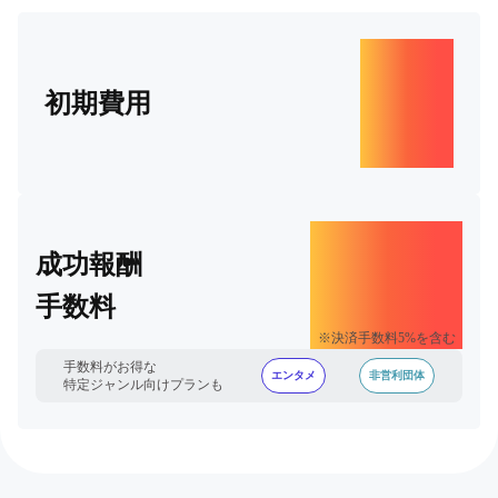
0
初期費用
円
17
成功報酬
%
手数料
+税
※決済手数料5%を含む
手数料がお得な
エンタメ
非営利団体
特定ジャンル向けプランも