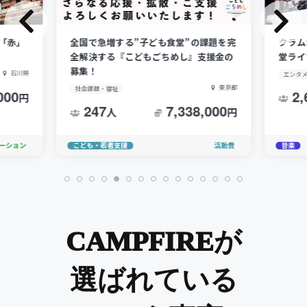
「赤」
全国で急増する”子ども食堂”の課題を完
クラム
全解決する『こどもごちめし』支援金の
堂ライ
募集！
石川県
エンタ
東京都
社会課題・福祉
000
2,
円
247
7,338,000
人
円
ーション
こども・若者支援
活動費
音楽
CAMPFIREが
選ばれている