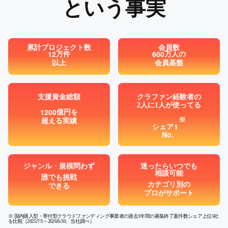
という事実
累計プロジェクト数
会員数
12
600
万件
万人の
以上
会員基盤
支援資金総額
クラファン経験者の
2人に1人が使ってる
1200
億円を
※
超える実績
1
シェア
No.
ジャンル・規模問わず
迷ったらいつでも
相談可能
誰でも挑戦
カテゴリ別の
できる
プロがサポート
※ 国内購入型・寄付型クラウドファンディング事業者の過去1年間の募集終了案件数シェア上位5社
を比較（2025/7/1～2026/6/30、当社調べ）