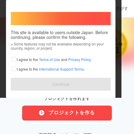
さがす
Welcome,
International users
This site is available to users outside Japan. Before
continuing, please confirm the following.
※ Some features may not be available depending on your
country, region, or project.
I agree to the
Terms of Use
and
Privacy Policy
.
I agree to the
International Support Terms
.
ジャンル・規模を問わず
誰でも挑戦できる
Continue
CAMPFIREなら誰でもカンタンに
プロジェクトを作れます
プロジェクトを作る