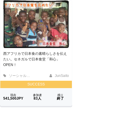
西アフリカで日本食の素晴らしさを伝え
たい。セネガルで日本食堂「和心」
OPEN！
ソーシャルグッド
JunSaito
SUCCESS
現在
参加者
残り
541,500JPY
83人
終了