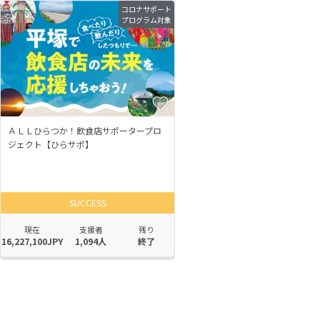
コロナサポート
プログラム対象
ＡＬＬひらつか！飲食店サポータープロ
ジェクト【ひらサポ】
SUCCESS
現在
支援者
残り
16,227,100JPY
1,094人
終了