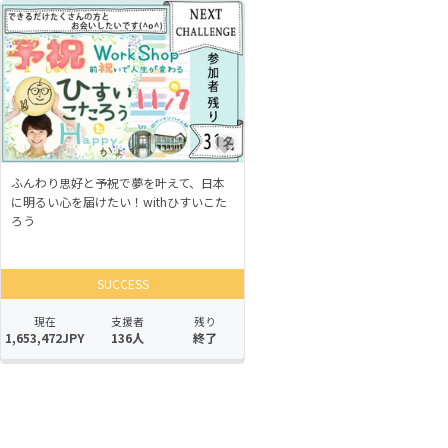
ふんわり思好と予祝で夢を叶えて、日本
に明るい心を届けたい！withひすいこた
ろう
SUCCESS
現在
支援者
残り
1,653,472JPY
136人
終了