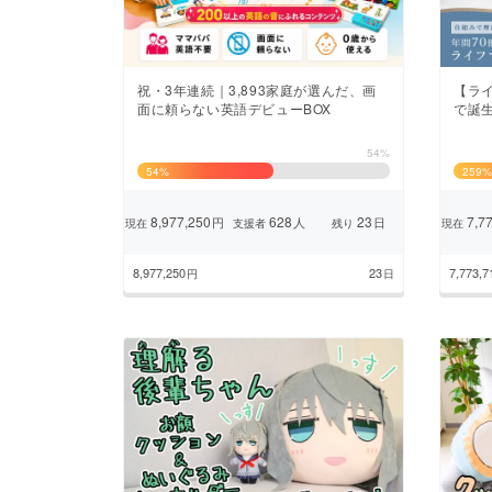
祝・3年連続｜3,893家庭が選んだ、画
【ライ
面に頼らない英語デビューBOX
で誕
54%
54
%
259
%
8,977,250
628
23
7,77
円
人
日
現在
支援者
残り
現在
8,977,250
23
7,773,7
円
日