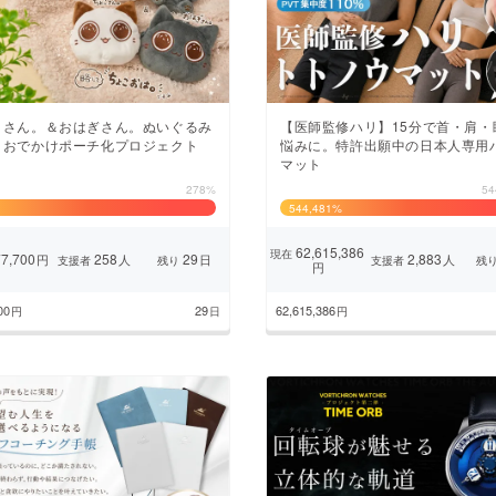
CAMPFIRE for Social Good
CAMPFIRE Creation
CAMPFIREふるさと納税
machi-ya
コミュニティ
こさん。＆おはぎさん。ぬいぐるみ
【医師監修ハリ】15分で首・肩・
＆おでかけポーチ化プロジェクト
悩みに。特許出願中の日本人専用
マット
278%
54
544,481
%
62,615,386
現在
7,700
258
29
2,883
円
人
日
人
支援者
残り
支援者
残
円
00
29
62,615,386
円
日
円