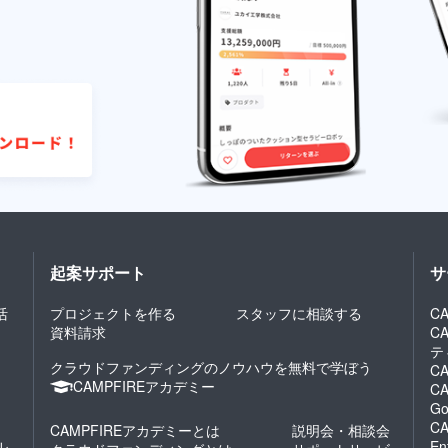
起案サポート
サ
活
プロジェクトを作る
スタッフに相談する
CA
資料請求
C
テ
クラウドファンディングのノウハウを無料で学ぼう
CA
CAMPFIREアカデミー
CA
Go
CA
CAMPFIREアカデミーとは
説明会・相談会
ル
En