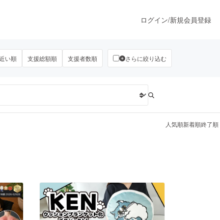
ログイン
/
新規会員登録
近い順
支援総額順
支援者数順
さらに絞り込む
うすぐ公開されます
プロダクト
人気順
新着順
終了順
ファッション
スポーツ
ア
ソーシャルグッド