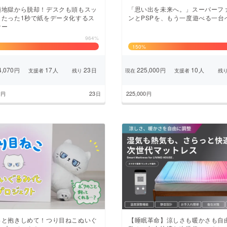
類地獄から脱却！デスクも頭もスッ
「思い出を未来へ。」スーパーフ
】たった1秒で紙をデータ化するス
ンとPSPを、もう一度遊べる一台
ナー
964%
150
%
,070
17
23
225,000
10
円
人
日
円
人
支援者
残り
現在
支援者
残
23
225,000
円
日
円
っと抱きしめて！つり目ねこぬいぐ
【睡眠革命】涼しさも暖かさも自