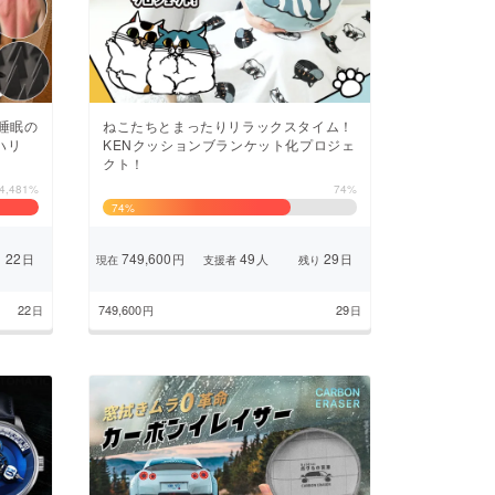
睡眠の
ねこたちとまったりリラックスタイム！
ハリ
KENクッションブランケット化プロジェ
クト！
4,481%
74%
74
%
22
749,600
49
29
日
円
人
日
り
現在
支援者
残り
22
749,600
29
日
円
日