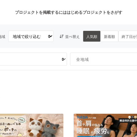
プロジェクトを掲載するには
はじめる
プロジェクトをさがす
地域
並べ替え
人気順
新着順
終了日が
注目のリターン
注目の新着プロジェクト
募集終了が近いプロジェクト
も
音楽
舞台・パフォーマンス
ゲーム・サービス開発
フード・飲食店
ト
書籍・雑誌出版
アニメ・漫画
チャレンジ
ビューティー・ヘルスケ