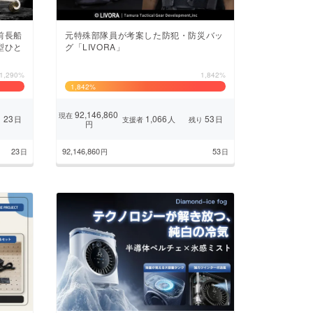
前長船
元特殊部隊員が考案した防犯・防災バッ
型ひと
グ「LIVORA」
1,290%
1,842%
1,842
%
92,146,860
現在
23
1,066
53
日
人
日
り
支援者
残り
円
23
92,146,860
53
日
円
日