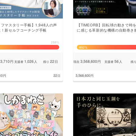
フマスタリー手帳】1,948人の声
【TIMEORB】回転球の動きで時
生！新セルフコーチング手帳
に感じる革新的な機構の自動巻き
259%
892
%
3,710
1,026
22
3,568,600
56
円
人
日
円
人
支援者
残り
現在
支援者
残
10
22
3,568,600
円
日
円