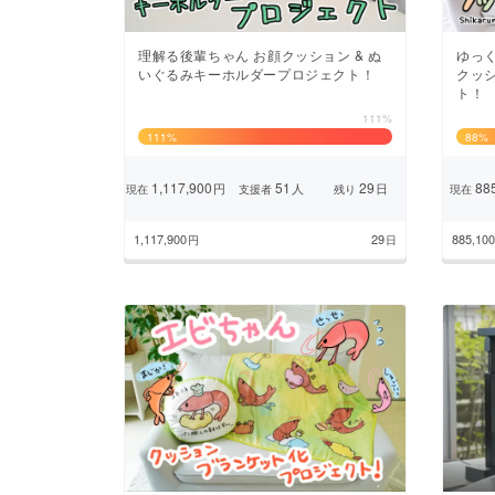
理解る後輩ちゃん お顔クッション & ぬ
ゆっ
いぐるみキーホルダープロジェクト！
クッ
ト！
111%
111
%
88
%
1,117,900
51
29
885
円
人
日
現在
支援者
残り
現在
1,117,900
29
885,100
円
日