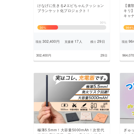
けなげに生きる♪エビちゃんクッション
【書
ブランケット化プロジェクト！
キリ
キャ
30%
30
%
964
%
302,400
17
29
964
円
人
日
現在
支援者
残り
現在
302,400
29
964,070
円
日
極薄5.5mm！大容量5000mAh！次世代
ぎゅ