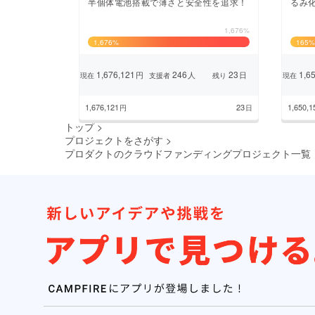
半個体電池搭載で薄さと安全性を追求！
るみ
1,676%
1,676
%
165
%
1,676,121
246
23
1,65
円
人
日
現在
支援者
残り
現在
1,676,121
23
1,650,1
円
日
トップ
>
プロジェクトをさがす
>
プロダクトのクラウドファンディングプロジェクト一覧