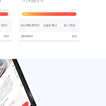
ス
バッグはひとつ。
5,268%
457%
457
%
53
685,850
28
23
日
円
人
日
り
現在
支援者
残り
53
685,850
23
日
円
日