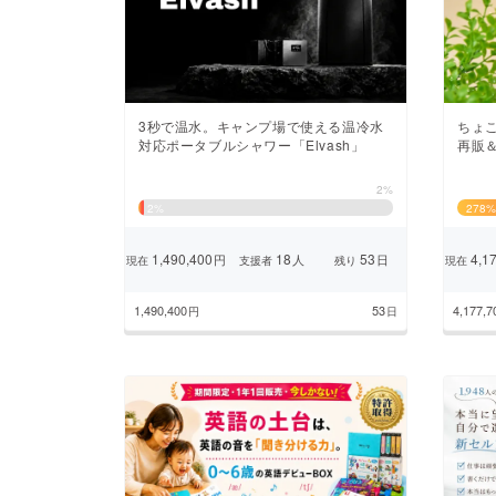
まちづくり・地域活性化
3秒で温水。キャンプ場で使える温冷水
ちょ
対応ポータブルシャワー「Elvash」
再販
2%
2
%
278
%
1,490,400
18
53
4,17
円
人
日
現在
支援者
残り
現在
1,490,400
53
4,177,7
円
日