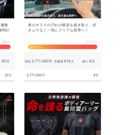
を優雅
車のガラスの汚れの根源を掻き取り、拭
腕時計
きムラなく一気にクリアな視界へ！
892%
2,771%
2,771
%
22
2,771,020
619
8
日
円
人
日
り
現在
支援者
残り
22
2,771,020
8
日
円
日