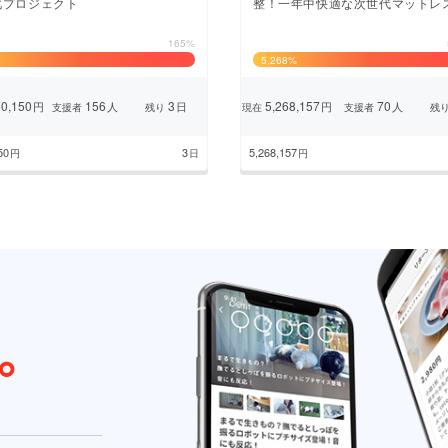
化プロジェクト
整！一年中快適な次世代マットレ
165%
5,268
%
0,150
156
3
5,268,157
70
円
人
日
円
人
支援者
残り
現在
支援者
残
50
3
5,268,157
円
日
円
1
2
3
4
5
次のページ
...