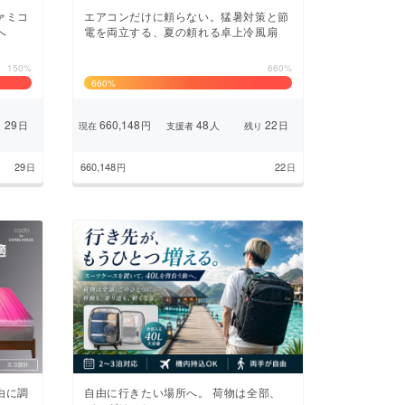
ァミコ
エアコンだけに頼らない。猛暑対策と節
へ
電を両立する、夏の頼れる卓上冷風扇
150%
660%
660
%
29
660,148
48
22
日
円
人
日
り
現在
支援者
残り
29
660,148
22
日
円
日
由に調
自由に行きたい場所へ。 荷物は全部、