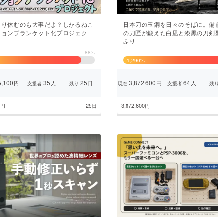
くり休むのも大事だよ？しかるねこ
日本刀の玉鋼を日々のそばに。備
ションブランケット化プロジェク
の刀匠が鍛えた白凪と漆黒の刀剣
ふり
88%
1,290
%
,100
35
25
3,872,600
64
円
人
日
円
人
支援者
残り
現在
支援者
残
25
3,872,600
円
日
円