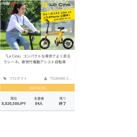
「La Cine」コンパクトな車体でよく走る
ラシーネ。新世代電動アシスト自転車
プロダクト
TSUBAME E...
SUCCESS
現在
支援者
残り
8,820,580JPY
84人
終了