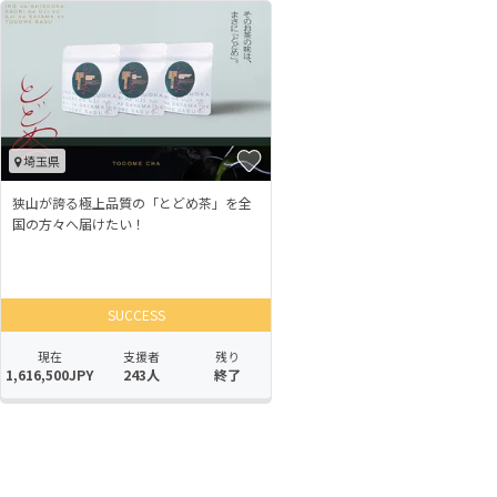
埼玉県
狭山が誇る極上品質の「とどめ茶」を全
国の方々へ届けたい！
SUCCESS
現在
支援者
残り
1,616,500JPY
243人
終了