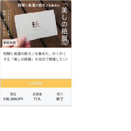
岐阜県
飛騨と美濃の紙モノを集めた、わくわく
する「美しの紙展」を地元で開催したい!
FUNDED
現在
支援者
残り
545,000JPY
77人
終了