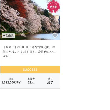
富山県
【高岡市】桜100選「高岡古城公園」の
傷んだ桜の木を植え替え、次世代につな
ぎたい
SUCCESS
現在
支援者
残り
1,322,000JPY
22人
終了