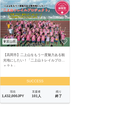
富山県
【高岡市】二上山をもう一度魅力ある観
光地にしたい！「二上山トレイルプロジ
ェクト」
SUCCESS
現在
支援者
残り
1,432,000JPY
101人
終了