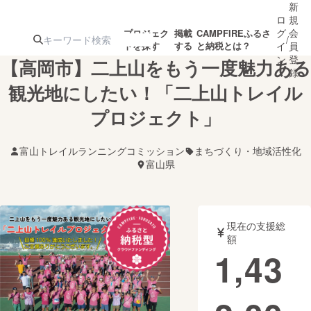
新
ロ
規
グ
会
プロジェク
掲載
CAMPFIREふるさ
/
トを探す
する
と納税とは？
イ
員
ン
登
【高岡市】二上山をもう一度魅力ある
録
観光地にしたい！「二上山トレイル
プロジェクト」
人気のプロ
注目のリ
注目の新着プロ
募集終了が近いプ
もうすぐ公開
ジェクト
ターン
ジェクト
ロジェクト
されます
富山トレイルランニングコミッション
まちづくり・地域活性化
富山県
アート・写真
音楽
テクノロジー・ガジェット
ゲーム・サ
現在の支援総
額
1,43
映像・映画
書籍・雑誌
ビジネス・起業
チャレンジ