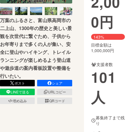
2,00
まちづくり・地域活性化
0
円
万葉のふるさと、富山県高岡市の
二上山、1300年の歴史と美しい景
CAMPFIRE for Social Good
CAMPFIRE Creation
観を次世代に繋ぐため、子供から
143%
CAMPFIREふるさと納税
machi-ya
コミュニティ
お年寄りまで多くの人が集い、安
目標金額は
1,000,000円
全に登山やハイキング、トレイル
ランニングが楽しめるよう登山道
支援者数
や遊歩道の案内看板設置や整備を
101
行いたい。
ポスト
シェア
人
LINEで送る
URLコピー
埋め込み
QRコード
募集終了まで残
り