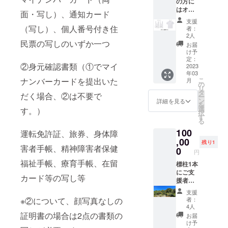
の方に
元高岡
エステ
はオリ
市在住
ル リッ
面・写し）、通知カード
ジナル
のデザ
プス
支援
エコ
イ
（写し）、個人番号付き住
トップ
者：
バック2
ナー、
パッカ
2人
個とオ
民票の写しのいずか一つ
久保田
ブル
お届
リジナ
光明氏
バッグ
け予
ルTシャ
による
定：
（メッ
②身元確認書類（①でマイ
ツ2枚、
2023
「二上
シュポ
年03
二上山
山」を
ケット
ナンバーカードを提出いた
こ
月
の写真
モチー
の
付） 軽
リ
のポス
フにし
タ
量なが
だく場合、②は不要で
ー
トカー
たデザ
ン
ら引き
詳細を見る
を
ド4枚、
インが
選
裂きに
す。）
択
お礼の
プリン
す
強い
る
メー
ト。 ス
リップ
100
ル、活
運転免許証、旅券、身体障
ポーツ
ストッ
動報告
,00
にはか
プを採
残り1
害者手帳、精神障害者保健
のメー
かせな
0
用 利便
円
ルをお
いポリ
性も高
福祉手帳、療育手帳、在留
送りし
標柱1本
エステ
いメッ
ます。
にご支
ル100%
シュポ
カード等の写し等
エコ
援者の
素材の
ケット
バック
お名
ドライT
付き 内
支援
とTシャ
前、企
シャツ
ポケッ
※②について、顔写真なしの
者：
ツには
業名、
です。
トに加
4人
地元高
団体名
素材：
証明書の場合は2点の書類の
えて、
お届
岡市在
等をプ
ポリエ
バッグ
け予