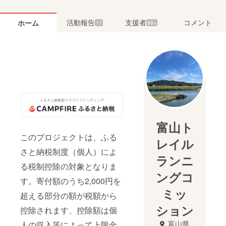
活動報告
支援者
コメント
ホーム
11
99+
富山ト
このプロジェクトは、ふる
レイル
さと納税制度（個人）によ
ランニ
る税制控除の対象となりま
ングコ
す。寄付額のうち2,000円を
ミッ
超える部分の額が税額から
ション
控除されます、控除額は個
富山県
人の収入等によって上限金