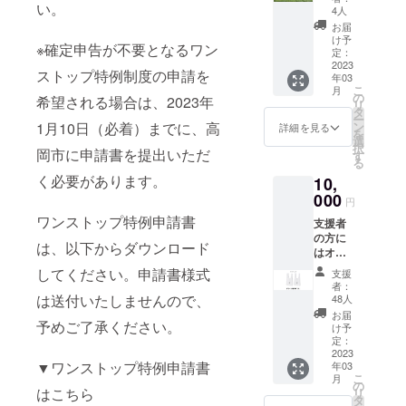
い。
メール
高岡市
4人
と活動
民可】
お届
報告の
け予
※確定申告が不要となるワン
メー
定：
ル、二
2023
ストップ特例制度の申請を
年03
上山を
こ
月
撮影し
の
希望される場合は、2023年
リ
た写真
タ
ー
のポス
1月10日（必着）までに、高
ン
詳細を見る
を
トカー
選
択
岡市に申請書を提出いただ
ドを２
す
る
枚お届
く必要があります。
10,
けしま
す。 ※
000
円
ポスト
ワンストップ特例申請書
支援者
カード
の方に
の種類
は、以下からダウンロード
はオリ
は選べ
ジナル
ません
してください。申請書様式
支援
エコ
・寄附
者：
バック
受領証
は送付いたしませんので、
48人
と二上
明書
お届
予めご了承ください。
山の写
（領収
け予
真のポ
書）を
定：
スト
2023
発行い
▼ワンストップ特例申請書
年03
カード2
たしま
こ
月
枚、お
す。 ・
の
はこちら
リ
礼の
【どな
タ