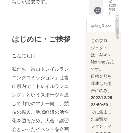
写しが必要です。
住のデ
レート
ステル
定：
の外側
ザイ
にて記
2023
100%
にメッ
年03
ナー、
載しま
・寄附
シュポ
こ
月
久保田
す。 ※
受領証
の
ケット
リ
光明氏
支援
明書
タ
を備え
ー
による
時、必
（領収
ン
収納力
詳細を見る
を
「二上
ず備考
書）発
選
抜群。
択
山」を
欄にご
行のた
す
外ポ
はじめに・ご挨拶
る
モチー
希望の
め、
ケット
このプロ
フにし
お名前
「苗字
にいれ
ジェクト
たデザ
（文
と名前
た小物
インが
字）を
（例：
がバッ
は、All-or-
こんにちは！
プリン
ご記入
田中太
グに彩
Nothing方式
ト。 リ
くださ
郎）」
りをプ
サイク
い。 ※
と「住
私たち「富山トレイルラン
ラス。
です。
ルポリ
掲載期
所」を
持ち運
目標金額を
ニングコミッション」は富
エステ
間：
備考欄
びに便
ル リッ
2023年
にご記
利な
達成した場
山県内で「トレイルランニ
プス
3月〜
入をお
パッカ
合にのみ、
トップ
2028年
願いし
ブル仕
ング」というスポーツを通
パッカ
3月（5
ます。
様と、
2022/12/25
ブル
年間）
・【ど
耐久性
して山でのマナー向上、競
23:59:59
ま
バッグ
※5年経
なたで
に優れ
（メッ
過後も
も参加
技の振興、地域経済の活性
たリッ
でに集まっ
シュポ
プレー
可/高岡
プス
た金額が
ケット
トや標
化を図るため、大会・講習
市民
トップ
付） エ
柱に劣
可】
生地の
ファンディ
会といったイベントを企画
コバッ
化が無
採用