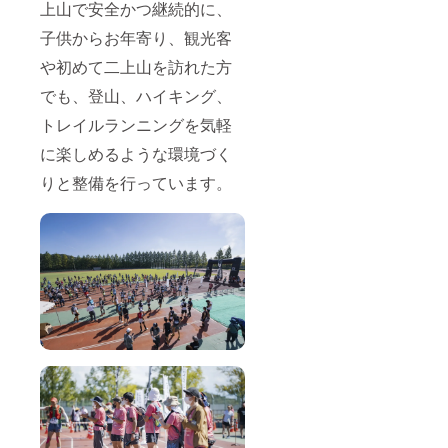
内容
上山で安全かつ継続的に、
量：約
27L T
子供からお年寄り、観光客
シャツ
や初めて二上山を訪れた方
スポー
ツには
でも、登山、ハイキング、
かかせ
ないポ
トレイルランニングを気軽
リエス
テル
に楽しめるような環境づく
100%素
材のド
りと整備を行っています。
ライT
シャツ
です。
素材：
ポリエ
ステル
100%
・寄附
受領証
明書
（領収
書）を
発行い
たしま
す。 ・
【どな