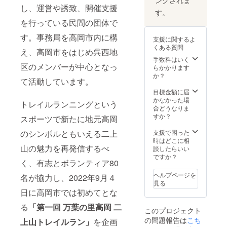
ングされま
ク 軽量
ければ
で、お
し、運営や誘致、開催支援
ながら
継続し
しゃれ
す。
引き裂
て掲載
なだけ
を行っている民間の団体で
きに強
いたし
でなく
いリッ
ます。
機能性
す。事務局を高岡市内に構
支援に関するよ
プス
※掲載方
が高い
くある質問
トップ
法：標
え、高岡市をはじめ呉西地
エコ素
を採用
柱にお
手数料はいく
材の
区のメンバーが中心となっ
利便性
名前
らかかります
バッグ
も高い
（文
か？
です。
て活動しています。
メッ
字）を
内容
シュポ
記載し
目標金額に届
量：約
ケット
た樹脂
かなかった場
27L ・
トレイルランニングという
付き 内
プレー
合どうなりま
寄附受
ポケッ
トを裏
すか？
領証明
スポーツで新たに地元高岡
トに加
面に固
書（領
えて、
定いた
のシンボルともいえる二上
支援で困った
収書）
バッグ
しま
時はどこに相
を発行
山の魅力を再発信するべ
の外側
す。 ※
談したらいい
いたし
にメッ
プレー
ですか？
ます。
く、有志とボランティア80
シュポ
トのサ
・【ど
ケット
イズ、
なたで
ヘルプページを
名が協力し、2022年9月４
を備え
掲載位
も参加
見る
収納力
置につ
可/高岡
日に高岡市では初めてとな
抜群。
いては
市民
外ポ
事前に
る
「第一回 万葉の里高岡 二
可】
このプロジェクト
ケット
お打ち
の問題報告は
こち
にいれ
合わせ
上山トレイルラン」
を企画