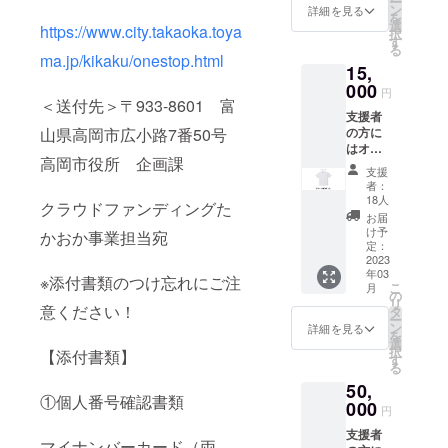
ー
メー
たでも
ン
詳細を見る
を
ル、活
参加可/
選
https://www.city.takaoka.toya
択
動報告
高岡市
す
る
のメー
民可】
ma.jp/kikaku/onestop.html
15,
ルをお
送りし
000
円
ます。
＜送付先＞〒933-8601 富
支援者
エコ
山県高岡市広小路7番50号
の方に
バック
はオリ
には地
高岡市役所 企画課
ジナルT
元高岡
支援
シャツ
市在住
者：
と二上
のデザ
18人
クラウドファンディングた
山の写
イ
お届
真のポ
ナー、
け予
かおか事業担当宛
スト
久保田
定：
カード2
2023
光明氏
年03
枚、お
による
※添付書類のつけ忘れにご注
こ
月
礼の
「二上
の
リ
メー
意ください！
山」を
タ
ー
ル、活
モチー
ン
詳細を見る
を
動報告
フにし
選
択
【添付書類】
のメー
たデザ
す
る
ルをお
インが
50,
送りし
プリン
①個人番号確認書類
ます。
000
ト。 リ
円
Tシャツ
サイク
支援者
には地
ルポリ
マイナンバーカード（両