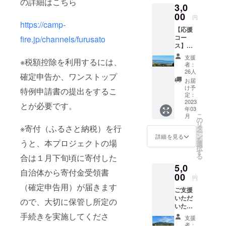
の詳細はこちら
3,0
や開催支援
00
円
を行う民間
https://camp-
【応援
の団体で
コー
fire.jp/channels/furusato
す。
ス】ご
支援い
支援
※税額控除を利用するには、
ただい
者：
た方に
26人
確定申告か、ワンストップ
はお礼
お届
のメー
け予
特例申請書の提出をするこ
ルと活
定：
動報告
2023
とが必要です。
年03
のメー
こ
月
ルをお
の
リ
送りし
※寄付（ふるさと納税）を行
タ
ー
ます。
ン
詳細を見る
を
うと、本プロジェクトの場
・寄附
選
択
受領証
す
る
合は１月下旬頃に寄付した
明書
5,0
（領収
自治体から寄付金受領書
書）を
00
円
発行い
（確定申告用）が届きます
ご支援
たしま
いただ
す。 ・
ので、大切に保管し所定の
いた方
【どな
にはお
手続きを実施してくださ
たでも
支援
礼の
参加可/
者：