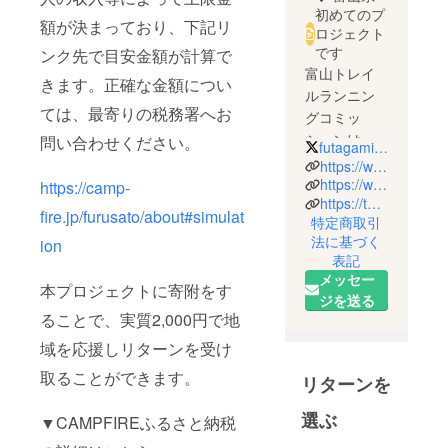
初めてのプ
額が決まっており、下記リ
ロジェクト
です
ンク先で目安金額が計算で
富山トレイ
きます。正確な金額につい
ルランニン
ては、最寄りの税務署へお
グコミッ
ションはト
問い合わせください。
futagamitrail
レイルラン
https://www.futagamitrail.com/
ニングとい
https://www.facebook.com/TOYAMA.TRC
https://camp-
https://toyama-trc.jimdosite.com/
うスポーツ
fire.jp/furusato/about#simulat
特定商取引
を通して山
法に基づく
ion
でのマナー
表記
向上、競技
メッセー
本プロジェクトに寄附をす
の振興、地
ジを送る
域の活性化
ることで、実質2,000円で地
を図り、大
域を応援しリターンを受け
会やセミ
取ることができます。
ナーといっ
リターンを
たイベント
選ぶ
▼CAMPFIREふるさと納税
を企画・誘
致し、運営