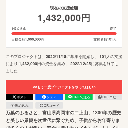
現在の支援総額
1,432,000
円
終了
143
%達成
目標金額
1,000,000
円
支援者数
101
人
このプロジェクトは、
2022/11/18
に募集を開始し、
101
人の支援
により
1,432,000
円の資金を集め、
2022/12/25
に募集を終了し
ました
もう一度プロジェクトをやってほしい
ポスト
シェア
LINEで送る
URLコピー
埋め込み
QRコード
万葉のふるさと、富山県高岡市の二上山、1300年の歴史
と美しい景観を次世代に繋ぐため、子供からお年寄りま
で多くの人が集い、安全に登山やハイキング、トレイル