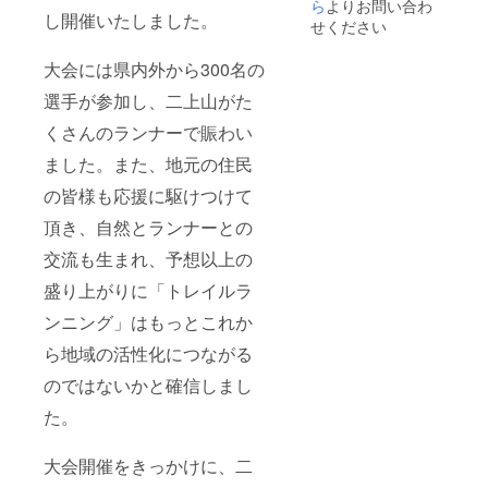
た小物
させて
ら
よりお問い合わ
し開催いたしました。
がバッ
頂きま
せください
グに彩
す。 ・
りをプ
寄附受
大会には県内外から300名の
ラス。
領証明
持ち運
書（領
選手が参加し、二上山がた
びに便
収書）
利な
を発行
くさんのランナーで賑わい
パッカ
いたし
ブル仕
ます。
ました。また、地元の住民
様と、
・【ど
の皆様も応援に駆けつけて
耐久性
なたで
に優れ
も参加
頂き、自然とランナーとの
たリッ
可/高岡
プス
市民
交流も生まれ、予想以上の
トップ
可】
生地の
盛り上がりに「トレイルラ
採用
で、お
ンニング」はもっとこれか
しゃれ
ら地域の活性化につながる
なだけ
でなく
のではないかと確信しまし
機能性
が高い
た。
エコ素
材の
バッグ
大会開催をきっかけに、二
です。