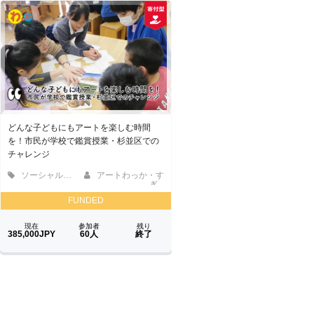
どんな子どもにもアートを楽しむ時間
を！市民が学校で鑑賞授業・杉並区での
チャレンジ
ソーシャルグッド
アートわっか・す
ぎ...
FUNDED
現在
参加者
残り
385,000JPY
60人
終了