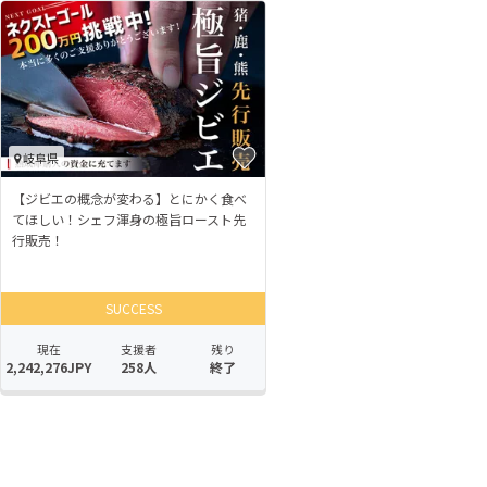
岐阜県
【ジビエの概念が変わる】とにかく食べ
てほしい！シェフ渾身の極旨ロースト先
行販売！
SUCCESS
現在
支援者
残り
2,242,276JPY
258人
終了