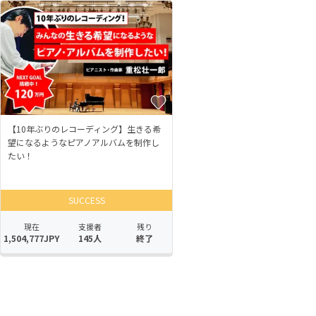
【10年ぶりのレコーディング】生きる希
望になるようなピアノアルバムを制作し
たい！
SUCCESS
現在
支援者
残り
1,504,777JPY
145人
終了