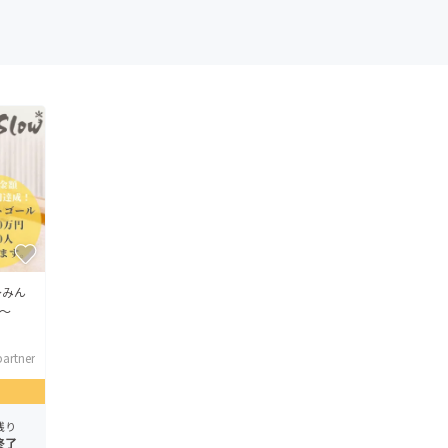
〜みん
〜
artner
残り
終了