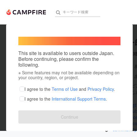
Welcome,
International users
重松壮一
人気のプロジェクト
注目のリ
This site is available to users outside Japan.
これまでに3
Before continuing, please confirm the
following.
在住国：日本
※ Some features may not be available depending on
アート・写真
出身国：日本
your country, region, or project.
重松壮一郎（ピア
テクノロジー・ガジェット
I agree to the
Terms of Use
and
Privacy Policy
.
ル曲を主体とし
I agree to the
International Support Terms
.
映像・映画
www.livingt
www.youtub
ビジネス・起業
Continue
linktr.ee/s
www.tunecor
まちづくり・地域活性化
community.ca