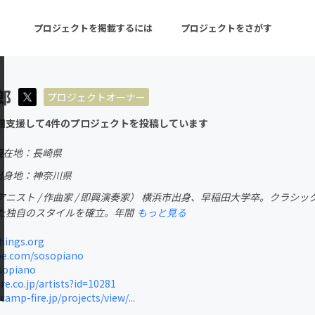
プロジェクトを掲載するには
プロジェクトをさがす
郎
プロジェクトオーナー
ターン
注目の新着プロジェクト
募集終了が近いプロ
回支援して4件のプロジェクトを投稿しています
現在地：長崎県
音楽
舞台・パフォーマンス
出身地：神奈川県
ニスト / 作曲家 / 即興演奏家） 横浜市出身、早稲田大学卒。クラ
ゲーム・サービス開発
フード・飲食店
た独自のスタイルを確立。年間
もっと見る
書籍・雑誌出版
アニメ・漫画
hings.org
e.com/sosopiano
チャレンジ
ビューティー・ヘルス
osopiano
e.co.jp/artists?id=10281
mp-fire.jp/projects/view/...