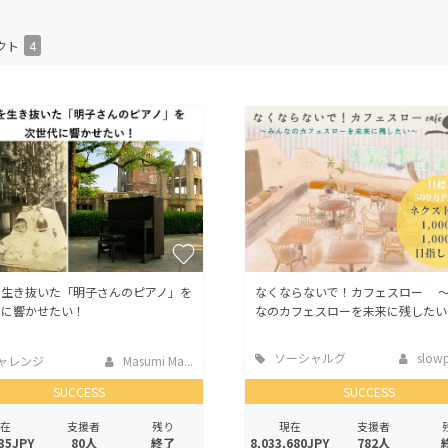
CAMPFIRE for Social Good
CAMPFIRE Creation
クト
4
CAMPFIREふるさと納税
machi-ya
コミュニティ
を生き抜いた「明子さんのピアノ」を
なくならないで！カフェスロー 
代に響かせたい！
なのカフェスローを未来に残したい
ソーシャルグ
slowp
ャレンジ
Masumi Ma...
ッド
SUCCESS
SUCCESS
在
支援者
残り
現在
支援者
35JPY
80人
終了
8,033,680JPY
782人