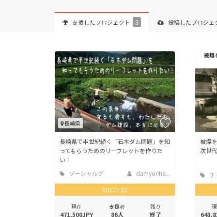
支援した
プロジェクト
3
投稿した
プロジェ
長崎県
長崎県で半世紀続く「石木ダム問題」を知
被爆
ってもらうためのリーフレットを作りた
次世
い！
ソーシャルグ
damyoriha...
チ
ッド
SUCCESS
現在
支援者
残り
現
471,500JPY
86人
終了
643,8