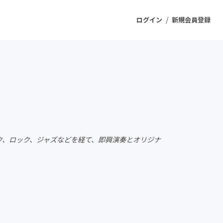
/
ログイン
新規会員登録
ジェクト
もうすぐ公開されます
プロダクト
シック、ロック、ジャズなどを経て、即興演奏とオリジナ
ファッション
スポーツ
ケア
ソーシャルグッド