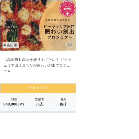
富山県
【高岡市】高岡を盛り上げたい！ ピッツ
ェリア出店まちなか賑わい創出プロジェ
クト
SUCCESS
現在
支援者
残り
840,000JPY
35人
終了