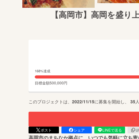
【高岡市】高岡を盛り
168
%達成
目標金額
500,000
円
このプロジェクトは、
2022/11/15
に募集を開始し、
35
ポスト
シェア
LINEで送る
U
高岡市のまちなか拠点に、いつでも気軽に立ち寄