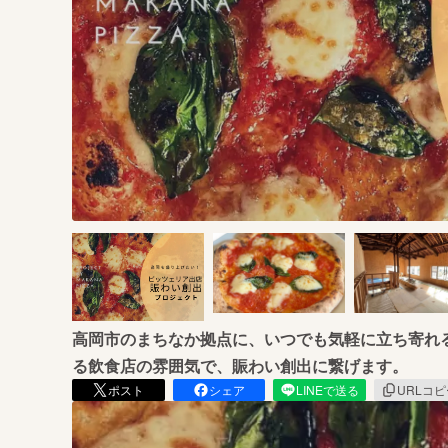
まちづくり・地域活性化
高岡市のまちなか拠点に、いつでも気軽に立ち寄れる
る飲食店の雰囲気で、賑わい創出に繋げます。
ポスト
シェア
LINEで送る
URLコ