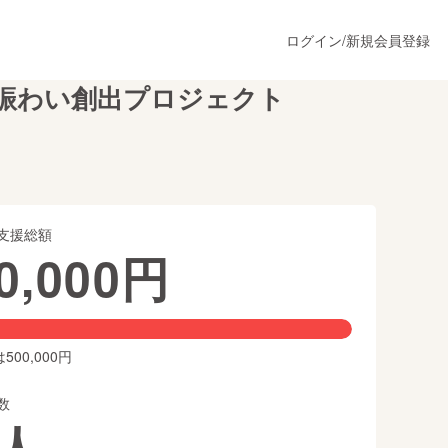
ログイン
/
新規会員登録
賑わい創出プロジェクト
うすぐ公開されます
支援総額
プロダクト
0,000
円
ファッション
スポーツ
00,000円
数
ア
ソーシャルグッド
人