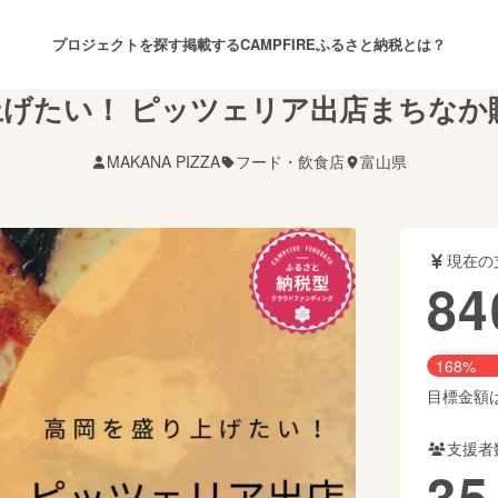
プロジェクトを探す
掲載する
CAMPFIREふるさと納税とは？
上げたい！ ピッツェリア出店まちなか
MAKANA PIZZA
フード・飲食店
富山県
注目のリターン
注目の新着プロジェクト
募集終了が近いプロジェクト
も
現在の
音楽
舞台・パフォーマンス
84
ゲーム・サービス開発
フード・飲食店
168%
書籍・雑誌出版
アニメ・漫画
目標金額は5
支援者
チャレンジ
ビューティー・ヘルスケ
35