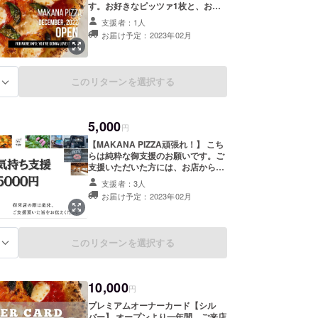
す。お好きなピッツァ1枚と、お好
きなドリンク1杯を提供します。テ
支援者：1人
イクアウトも可能です。 【高岡市外
お届け予定：2023年02月
の方限定/高岡市民不可】 ・有効期
限：お届け月から6か月未満 ・寄附
受領証明書（領収書）発行のため、
「苗字と名前（例：田中太郎）」と
このリターンを選択する
る
「住所」を備考欄にご記入をお願い
します。
5,000
円
【MAKANA PIZZA頑張れ！】 こち
らは純粋な御支援のお願いです。ご
支援いただいた方には、お店からの
お礼のメールをお送りさせていただ
支援者：3人
きます。 お店がOPENし、ご来店い
お届け予定：2023年02月
ただけた際には、是非、御支援して
いただいた事をお伝えください。
【どなたでも参加可/高岡市民可】
・寄附受領証明書（領収書）発行の
このリターンを選択する
る
ため、「苗字と名前（例：田中太
郎）」と「住所」を備考欄にご記入
をお願いします。
10,000
円
プレミアムオーナーカード【シル
バー】 オープンより一年間、ご来店