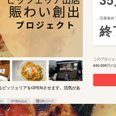
募集終
CAMPFIRE for Social Good
CAMPFIRE Creation
終
CAMPFIREふるさと納税
machi-ya
コミュニティ
このプロジェ
840,000
円の
ピッツェリアをOPENさせます。活気があ
ピー
埋め込み
QRコード