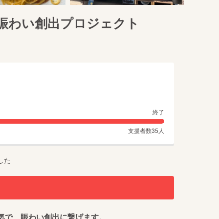
賑わい創出プロジェクト
終了
支援者数
35
人
した
気で、賑わい創出に繋げます。