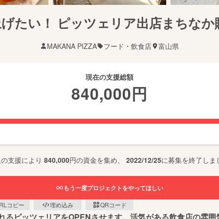
上げたい！ ピッツェリア出店まちなか
MAKANA PIZZA
フード・飲食店
富山県
現在の支援総額
840,000
円
人の支援により
840,000
円の資金を集め、
2022/12/25
に募集を終了しま
もう一度プロジェクトをやってほしい
RLコピー
埋め込み
QRコード
れるピッツェリアをOPENさせます。活気がある飲食店の雰囲