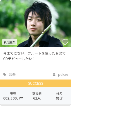
兵庫県
今までにない、フルートを使った音楽で
CDデビューしたい！
音楽
pukae
SUCCESS
現在
支援者
残り
602,500JPY
61人
終了