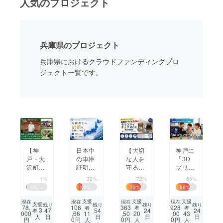
人気のプロジェクト
まちづくり・地域活性化
兵庫県のプロジェクト
CAMPFIRE for Social Good
CAMPFIRE Creation
兵庫県におけるクラウドファンディングプロ
CAMPFIREふるさと納税
machi-ya
コミュニティ
ジェクト一覧です。
【神
日本中
【大切
神戸に
戸・大
の車庫
な人を
「3D
沢町】
証明依
守るた
プリン
放棄さ
頼のプ
めに】
ター使
1%
32%
72%
66%
れた葡
ロ集団
避難所
い放
1
%
32
%
72
%
66
%
萄畑と
を作
のトイ
題」が
牛舎か
る！
レ問題
できる
支援
支援
支援
現在
現在
現在
現在
支援
残り
残り
残り
残り
78,
106
363
928
者
者
者
ら 人が
「ジバ
解決
ものづ
3
47
54
24
24
者
000
,66
,50
,00
11
20
43
日
日
日
日
人
集うワ
ギョー
へ、学
くり交
0
0
0
円
円
円
円
人
人
人