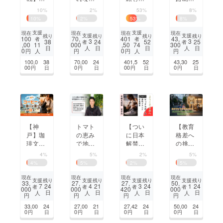
校中退
店舗
第30回
夜を盛
10%
2%
53%
8%
から児
で、お
定期演
り上げ
10
%
2
%
53
%
8
%
童福祉
客様と
奏会で
る。育
へ！浮
子ども
初演演
波青春
支援
支援
現在
現在
現在
現在
支援
支援
残り
残り
残り
残り
100
70,
401
43,
者
者
世絵
たちに
奏を行
夏祭り
3
3
38
24
52
25
者
者
,00
000
,50
300
11
74
日
日
日
日
人
人
バー
毎日
いた
開催！
0
0
円
円
円
円
人
人
ガーで
ラーメ
い！
100,0
38
70,00
24
401,5
52
43,30
25
仕掛け
ンを。
00
0
00
0
円
日
円
日
円
日
円
日
る子ど
も食堂
の循環
【神
トマト
【つい
【教育
戸】珈
の恵み
に日本
格差へ
琲文化
で地域
解禁】
の挑
発祥の
を元気
ピック
戦】赤
4%
5%
2%
5%
地で
に！専
ルボー
字でも
4
%
5
%
2
%
5
%
「コー
門農家
ルブラ
守る子
ヒー×
のキッ
ンドと
供の安
現在
現在
現在
現在
支援
支援
支援
支援
残り
残り
残り
残り
33,
27,
27,
50,
エンタ
チン
ともに
全。自
7
4
3
1
24
21
24
24
者
者
者
者
000
000
420
000
日
日
日
日
人
人
人
人
メ」の
カー！
地域ス
立を育
円
円
円
円
イベン
ポーツ
む格安
33,00
24
27,00
21
27,42
24
50,00
24
トを開
を盛り
自習室
0
0
0
0
円
日
円
日
円
日
円
日
催した
上げよ
に電飾