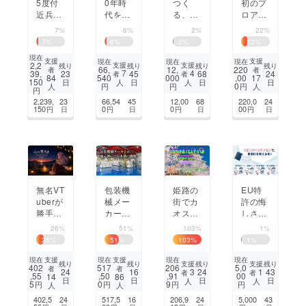
5度付
0年時
つく
初のプ
近兵庫
代を、
る、世
ロアイ
県神河
美しく
界にひ
スホッ
7%
6%
2%
22%
町
健やか
とつの
ケーク
7
%
6
%
2
%
22
%
「素」
に。Dr.
結婚式
ラブが
現在
（ス）
BEKE
挑む。
支援
支援
現在
現在
現在
2,2
支援
支援
残り
残り
残り
残り
66,
12,
220
者
者
に還る
Nを全
人生初
7
4
39,
23
45
68
24
者
者
540
000
,00
84
17
150
日
日
日
日
人
人
場所を
国へ
のアイ
0
円
円
円
人
人
円
創る。
スホッ
2,239,
23
66,54
45
12,00
68
220,0
24
ミロク
ケー体
150
0
0
00
円
日
円
日
円
日
円
日
の郷プ
験を。
ロジェ
クト
無名VT
包装機
姫路の
EU特
uberが
械メー
街でカ
許の悔
勝手に
カーが
オスな
しさを
始めた
地元神
ライブ
バネ
26%
51%
103%
1%
「心の
戸で日
をやり
に。日
26
%
51
%
103
%
1
%
焚火」
本酒に
たいん
本発の
──孤
挑
や！
「エビ
支援
支援
現在
現在
現在
現在
支援
支援
残り
残り
残り
残り
402
517
206
5,0
者
者
独に悩
戦。“一
ングハ
3
1
24
16
24
43
者
者
,55
,50
,91
00
14
86
日
日
日
日
人
人
む人が
合
ウスフ
5
0
9
円
円
円
円
人
人
帰れる
缶”日
セン」
402,5
24
517,5
16
206,9
24
5,000
43
場所を
本酒を
米国特