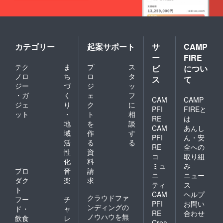
カテゴリー
起案サポート
サ
CAMP
ー
FIRE
テク
ま
プ
ス
ビ
につい
ノロ
ち
ロ
タ
ス
て
ジー
づ
ジ
ッ
・ガ
く
ェ
フ
CAM
CAMP
ジェ
り
ク
に
PFI
FIREと
ット
・
ト
相
RE
は
地
を
談
CAM
あんし
域
作
す
PFI
ん・安
活
る
る
RE
全への
性
資
コ
取り組
化
料
ミュ
み
プロ
音
請
ニ
ニュー
ダク
楽
求
ティ
ス
ト
CAM
ヘルプ
クラウドファ
フー
チ
PFI
お問い
ンディングの
ド・
ャ
RE
合わせ
ノウハウを無
飲食
レ
Crea