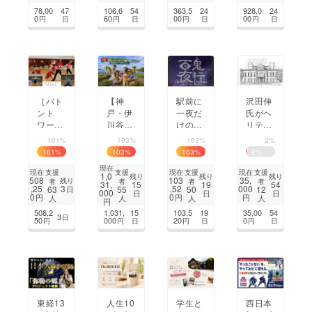
イナ
ネッ
生と企
流拠点
78,00
47
106,6
54
363,5
24
928,0
24
リーへ
ト」を
業の挑
をオー
0
60
00
00
円
日
円
日
円
日
円
日
広めた
戦
プンし
い！
たい！
［バト
【神
駅前に
沢田伸
ント
戸・伊
一夜だ
氏がヘ
ワーリ
川谷】
けの異
リテー
ング］
プロ農
世界
ジと歩
101%
103%
103%
2%
世界大
家とつ
を！川
み描い
101
%
103
%
103
%
2
%
会出場
くる体
西能勢
た300
現在
を応
験農園
口駅前
0枚の
支援
支援
支援
支援
現在
現在
現在
1,0
残り
残り
残り
508
103
35,
残り
者
者
者
者
援！2
で元気
に現れ
建築・
31,
15
19
54
,25
3
,52
000
63
55
50
12
日
000
日
日
日
選手が
に！
る妖怪
風景
0
0
円
円
円
人
人
人
人
円
パリの
たちの
を、本
508,2
1,031,
15
103,5
19
35,00
54
3
日
舞台へ
百鬼夜
として
50
000
20
0
円
円
日
円
日
円
日
行
未来へ
残す。
東経13
人生10
学生と
西日本