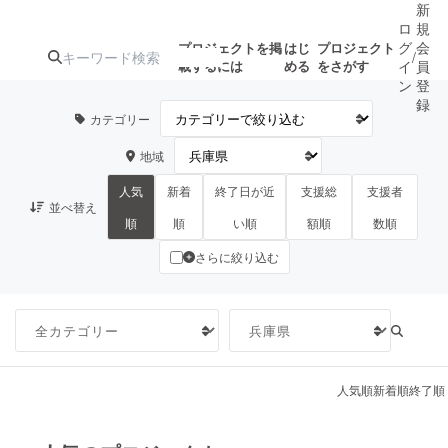
新
ロ
規
グ
会
プロジェクトを掲
はじ
プロジェクト
/
載するには
める
をさがす
イ
員
ン
登
録
カテゴリー
地域
人気のプロ
注目のリ
注目の新着プロ
募集終了が近いプ
もうすぐ公開
ジェクト
ターン
ジェクト
ロジェクト
されます
人気
新着
終了日が近
支援総
支援者
並べ替え
順
順
い順
額順
数順
さらに絞り込む
アート・写真
音楽
テクノロジー・ガジェット
ゲーム・サ
映像・映画
書籍・雑誌
人気順
新着順
終了順
ビジネス・起業
チャレンジ