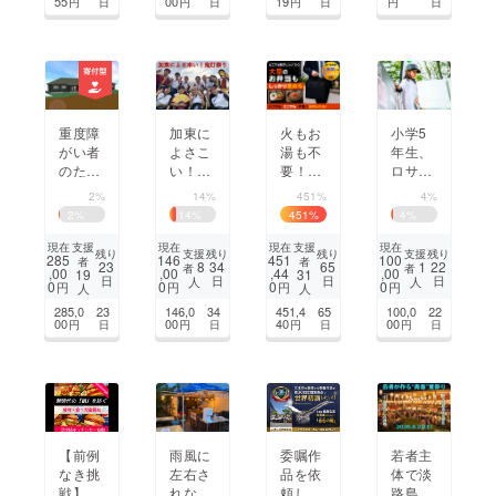
55
00
19
円
日
円
日
円
日
円
日
未来へ
1,000
許取得
人に届
への挑
ける
戦
重度障
加東に
火もお
小学5
がい者
よさこ
湯も不
年生、
のため
い！鬼
要！大
ロサン
のグ
灯祭り
型弁当
ゼルス
2%
14%
451%
4%
ループ
や丼も
で世界
2
%
14
%
451
%
4
%
ホーム
80度で
を目指
「こば
温め持
すス
支援
支援
現在
現在
現在
現在
支援
支援
残り
残り
残り
残り
285
146
451
100
者
者
との
ち運べ
ケー
8
1
23
34
65
22
者
者
,00
,00
,44
,00
19
31
日
日
日
日
人
人
家」を
る「ど
ター挑
0
0
0
0
円
円
円
円
人
人
稲美町
こでも
戦！
285,0
23
146,0
34
451,4
65
100,0
22
につく
電子レ
00
00
40
00
円
日
円
日
円
日
円
日
りたい
ンジBI
G」
【前例
雨風に
委嘱作
若者主
なき挑
左右さ
品を依
体で淡
戦】高
れない
頼し、
路島の