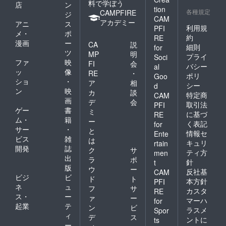
料で学ぼう
店
ン
tion
各種規定
CAMPFIRE
ジ
CAM
アカデミー
アニ
ス
利用規
PFI
メ・
ポ
約
RE
漫画
ー
CA
説
細則
for
ツ
MP
明
プライ
Soci
ファ
映
FI
会
バシー
al
ッ
像
RE
・
ポリ
Goo
ショ
・
ア
相
シー
d
ン
映
カ
談
特定商
CAM
画
デ
会
取引法
PFI
ゲー
書
ミ
に基づ
RE
ム・
籍
ー
く表記
for
サー
・
と
情報セ
Ente
ビス
雑
は
キュリ
rtain
開発
誌
ク
サ
ティ方
men
出
ラ
ポ
針
t
版
ウ
ー
反社基
CAM
ビジ
ビ
ド
ト
本方針
PFI
ネ
ュ
フ
サ
カスタ
RE
ス・
ー
ァ
ー
マーハ
for
起業
テ
ン
ビ
ラスメ
Spor
ィ
デ
ス
ントに
ts
ー