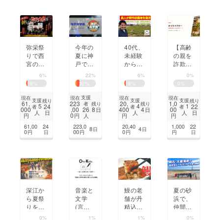
い！
う！
看板
を！
【高齢
40代、
弥栄祭
今年の
の親を
未経験
りで西
夏に神
詐欺か
からの
宮の花
戸で学
ら守
挑戦。
火大会
生の野
6%
22%
6%
0%
る】月
荒れた
を復活
外音楽
6
%
22
%
6
%
0
%
額定額
田んぼ
させて
フェス
制『住
を“食
地域を
「神戸
支援
現在
現在
現在
現在
支援
支援
支援
残り
残り
61,
223
20,
1,0
残り
残り
者
宅修理
える
盛り上
音学
5
4
1
24
22
者
者
者
000
,00
8
400
4
00
26
日
日
日
日
人
人
人
版JA
米”に
げた
祭」を
0
円
円
円
円
人
F』の
変えた
い！
開催
61,00
24
223,0
20,40
1,000
22
8
4
日
日
『おう
い
し、街
0
00
0
円
日
円
円
円
日
ちドク
を盛り
ター』
上げた
い！
深江か
音楽と
鰻の老
夏の砂
ら夏祭
文学
舗が丹
浜で、
りをな
(言葉)
精込め
仲間と
くさせ
を通し
て焼き
挑む青
0%
1%
1%
0%