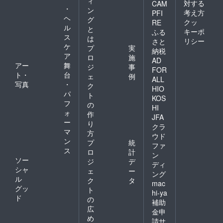
ィ
対する
CAM
・
ン
考え方
PFI
ヘ
グ
クッ
RE
ル
と
キーポ
ふる
ス
は
リシー
さと
ケ
プ
実
納税
ア
ロ
施
AD
アー
舞
ジ
事
FOR
ト・
台
ェ
例
ALL
写真
・
ク
HIO
パ
ト
KOS
フ
の
HI
ォ
作
JFA
ー
り
クラ
マ
方
ウド
ン
プ
統
ファ
ス
ロ
計
ン
ソー
ジ
デ
ディ
シャ
ェ
ー
ング
ル
ク
タ
mac
グッ
ト
hi-ya
ド
の
補助
広
金申
め
請サ