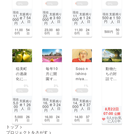
な
て人の
上げた
春を。
0
%
1
%
1
%
0
%
い！！
心を動
極上の
明石で
かした
炭火焼
高校生
現在
現在
現在
支援
支援
支援
支援
残り
残り
残り
現在
残り
11,
23,
11,
い！！
きうな
ビーチ
7
3
1
1
54
60
24
500
50
者
者
者
者
000
000
000
日
日
日
円
日
人
人
人
人
ぎをご
サッ
円
円
円
家庭に
カー大
11,00
54
23,00
60
11,00
24
50
500
円
お届
会を！
0
0
0
円
日
円
日
円
日
日
け！
稲美町
毎年10
Soso n
動物た
の過疎
月に開
ishino
ちの対
化に挑
園する
miyaの
話で届
む、レ
「武庫
音楽
ける、
0%
3%
1%
モン事
川髭の
で、同
心の居
0
%
3
%
1
%
業から
渡しコ
じ悩み
場所。
始まる
スモス
を抱え
レヴリ
現在
現在
現在
支援
支援
支援
残り
残り
残り
5,0
16,
14,
地域活
園」の
る人に
フレン
1
3
2
26
24
37
者
者
者
00
000
000
日
日
日
人
人
人
8月22日
性化プ
支援金
寄り添
ズ
円
円
円
07:00
公開
ロジェ
集め
いた
『縁』
5,000
26
16,00
24
14,00
37
0人がお気
クト
い。
制作プ
0
0
円
日
円
日
円
日
に入り中
ロジェ
トップ
>
クト
プロジェクトをさがす
>