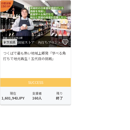
茨城県
つくばで最も熱い地域上郷発「学べる角
打ちで地元再生！五代目の挑戦」
SUCCESS
現在
支援者
残り
1,601,943JPY
160人
終了