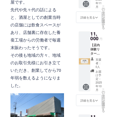
魅力を
を持っ
に限ら
屋です。
せてい
インストラ
ラベル
年11
の館最
深掘り
ておす
せてい
ただき
こ
や注意
月
中 12
クターまで
できま
の
すめす
先代や先々代の話による
ただき
ま
リ
書きを
個詰 和
す。
タ
る吟醸
ま
取得 以前
す。」
ー
ご確認
菓子の
と、酒屋としての創業当時
「原材
ン
酒とと
詳細を見る
す。」
を
くださ
は非常勤の
オリン
料及び
選
もに、
択
い。」
の店舗には飲食スペースが
ピック
添加物
アルバイト
す
特別な
る
ともい
等の食
一献を
とかしてた
あり、店舗裏に存在した養
11,
われる
品表示
どう
んですけど
全国菓
000
はお届
ぞ。 “神
円
蚕工場からの労働者で毎週
子博覧
け商品
様のご
最近はなか
【店内
会にお
のラベ
加護が
末賑わったそうです。
なか行けな
体験リ
いて、
ルに表
込めら
ターン
受賞当
いです
記され
その後も地域の方々、地域
れた一
3】
時の名
ます。
杯”は、
支援
【地酒3
のお取引先様にお引き立て
誉総裁
商品開
きっと
者：
コロナ禍を
種類呑
であっ
封前に
0人
日常の
いただき、創業してから70
み比べ
た高松
は必ず
経てなお戻
中にさ
お届
セット
宮宣仁
お届け
け予
さやか
り切らない
年弱を数えるようになりま
引換券
親王殿
定：
のリ
な幸福
×2枚】
2025
現実に悩み
下より
ターン
をもた
した。
年10
塚田屋
名誉大
に貼付
らして
ながらも、
こ
月
ストア
賞を受
の
された
くれる
リ
日々、「地
店内で
賞した,
タ
ラベル
はずで
ー
楽しめ
今もな
域と人と
ン
や注意
詳細を見る
す。 日
を
る角打
お30年
選
書きを
本酒に
酒」をつな
択
ち体験
以上の
す
ご確認
関わる
る
ぐ商売に向
セット
大ヒッ
くださ
プロ
11,
です。
トを続