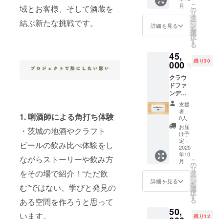
ジに、
等の食
お届け
めなが
こ
月
域とお客様、そして酒蔵を
当リ
品表示
の
のリ
ら、ご
リ
ターン
はお届
タ
ターン
自宅で
ー
結ぶ新たな挑戦です。
をお選
け商品
ン
に貼付
詳細を見る
ゆった
を
びいた
のラベ
選
された
りとし
択
だいた
ルに表
す
ラベル
た一献
る
ご支援
記され
や注意
をお楽
45,
者様の
ます。
書きを
しみく
残り30
お名前
000
商品開
ご確認
ださ
円
を1年間
封前に
くださ
い。 つ
クラウ
掲載い
は必ず
い。」
くばと
ドファ
たしま
お届け
「※未成
その周
ンディ
す。 企
のリ
年者の
辺の“職
ング終
業様や
ターン
飲酒は
人の
支援
了後、
個人事
に貼付
法律で
者：
技”と“
1. 唎酒師による角打ち体験
開設予
業主様
された
0人
禁止さ
酒の愉
定であ
のご支
ラベル
れてい
お届
しみ”を
・茨城の地酒やクラフト
る当店
援も歓
や注意
け予
ます。
組み合
新ホー
迎いた
定：
書きを
お申し
わせ
ビールの飲み比べ体験をし
ムペー
2025
しま
ご確認
込みは
た、唯
年10
ジに、
す。 ※
くださ
ながらストーリーや飲み方
20歳以
一無二
こ
月
当リ
ご支援
の
い。」
上の方
のリ
リ
ターン
される
をその場で紹介！“ただ飲
タ
「※未成
に限ら
ターン
ー
をお選
際に
ン
年者の
詳細を見る
せてい
です。
を
む”ではない、学びと発見の
びいた
「備考
選
飲酒は
ただき
※数量限
択
だいた
欄」に
す
法律で
ま
定・手
る
ある空間を作ろうと思って
ご支援
掲載さ
禁止さ
す。」
作業の
50,
者様の
れたい
れてい
ため個
います。
残り12
お名前