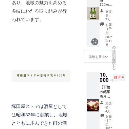
酒
の守り
ルに表
記され
あり、地域の魅力を高める
お申し
量：2kg
720ml ×
巣立つ子ど
神とし
記され
ます。
込みは
リター
2本セッ
て地域
多岐にわたる取り組みが行
ます。
商品開
もたちと
20歳以
支援
ンの発
ト（解
に深く
商品開
封前に
者：
上の方
送時に
ゆっくり話
説付
われています。
信仰さ
封前に
7人
は必ず
に限ら
新たに
き）】
れてい
をしながら
は必ず
お届け
お届
せてい
仕入れ
好評に
るこの
お届け
け予
のリ
ただき
飲むのも、
お届け
つき追
神社
定：
のリ
ターン
ま
いたし
どちらも大
加しま
2025
で、今
ターン
に貼付
す。」
ます。
年11
した お
回のプ
に貼付
切な時間で
された
「原材
こ
月
届けは
ロジェ
の
された
ラベル
料及び
す。
リ
11月に
クトの
タ
ラベル
や注意
添加物
ー
なりま
成功
ン
や注意
詳細を見る
書きを
等の食
を
す 唎酒
と、支
選
書きを
ご確認
そして
品表示
択
師の資
援者の
す
ご確認
くださ
はお届
る
「海」。
格を持
皆さま
くださ
い。」
け商品
10,
つ塚本
の健
あるきっか
い。」
「※未成
のラベ
残り16
光司が
000
康・繁
「※未成
年者の
円
けで始めた
ルに表
厳選し
栄を願
年者の
飲酒は
記され
【下館
スキューバ
た吟醸
い、特
飲酒は
法律で
ます。
の銘菓
酒2本を
別にご
法律で
ダイビン
禁止さ
商品開
湖月庵
セット
祈祷し
禁止さ
れてい
封前に
グ、突き詰
の館最
でお届
ていた
れてい
ます。
支援
は必 ず
中】 茨
塚田屋ストアは酒屋として
け。各
める性格が
だいた
ます。
者：
お申し
お届け
城県筑
酒に解
「一合
4人
お申し
込みは
災い（？）
のリ
は昭和33年に創業し、地域
西市下
説付き
升」と
込みは
お届
20歳以
ターン
して、
館に位
で、日
塚田屋
け予
20歳以
上の方
とともに歩んできた町の酒
に貼付
置する
本酒の
定：
が自信
気がつけば
上の方
に限ら
された
湖月庵
2025