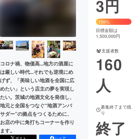
3
円
まちづくり・地域活性化
106%
目標金額は
CAMPFIRE for Social Good
CAMPFIRE Creation
1,500,000円
CAMPFIREふるさと納税
machi-ya
コミュニティ
支援者数
160
コロナ禍、物価高...地方の酒屋に
は厳しい時代...それでも逆境にめ
人
げず、「美味しい地酒を全国に広
めたい」という店主の夢を実現し
たい。茨城の地酒文化を発信し、
地元と全国をつなぐ“地酒アンバ
募集終了まで残
り
サダー”の拠点をつくるために、
終了
お店の中に角打ちコーナーを作り
ます。
ポスト
シェア