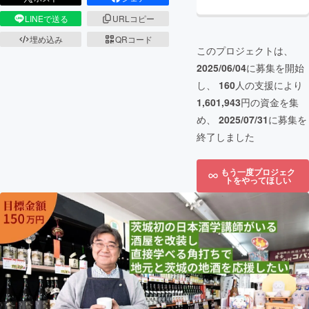
LINEで送る
URLコピー
埋め込み
QRコード
このプロジェクトは、
2025/06/04
に募集を開始
し、
160
人の支援により
1,601,943
円の資金を集
め、
2025/07/31
に募集を
終了しました
もう一度プロジェク
トをやってほしい