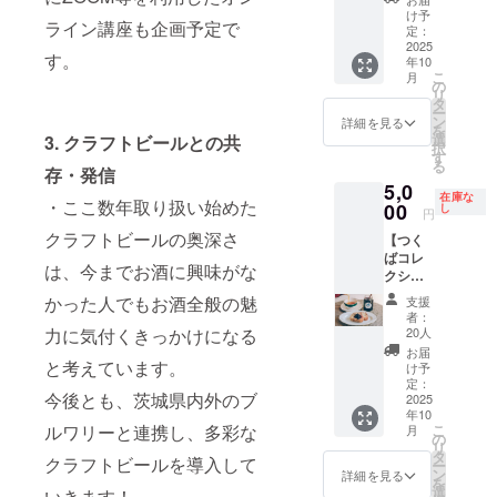
「※未成
唎酒師
です。
に反す
け予
年者の
ライン講座も企画予定で
の資格
各酒に
定：
る表現
飲酒は
を持つ
2025
解説付
であっ
す。
法律で
年10
塚本光
きで、
た場合
こ
禁止さ
月
司が厳
日本酒
の
にはご
リ
れてい
選した
の魅力
タ
支援者
ー
ます。
吟醸酒2
を深掘
ン
様と協
詳細を見る
を
お申し
本を
りでき
選
議の上
3. クラフトビールとの共
択
込みは
セット
ます。
す
返金さ
る
20歳以
で6か月
存・発信
「原材
せてい
上の方
5,0
間お届
料及び
ただく
在庫な
に限ら
・ここ数年取り扱い始めた
け。各
00
添加物
し
場合が
円
せてい
酒に解
等の食
ござい
クラフトビールの奥深さ
ただき
【つく
説付き
品表示
ます。
ま
ばコレ
で、日
はお届
あらか
は、今までお酒に興味がな
す。」
クショ
本酒の
け商品
じめご
ン認
魅力を
のラベ
了承く
かった人でもお酒全般の魅
支援
定 ア
深掘り
ルに表
ださ
者：
オニサ
できま
記され
20人
力に気付くきっかけになる
い。
イ
す。
ます。
お届
ファー
と考えています。
「原材
商品開
け予
ムのブ
料及び
定：
封前に
今後とも、茨城県内外のブ
ルーベ
2025
添加物
は必ず
年10
リー
等の食
お届け
こ
ルワリーと連携し、多彩な
月
ジャム
品表示
の
のリ
リ
六角瓶2
はお届
タ
ターン
クラフトビールを導入して
ー
本セッ
け商品
ン
に貼付
詳細を見る
を
ト】 地
のラベ
選
された
いきます！