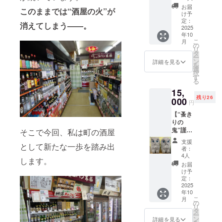
け商品
権】 日
選りす
ける方
のラベ
お届
のラベ
このままでは“酒屋の火”が
本酒学
ぐりの
向けの
け予
ルに表
ルに表
講師と
クラフ
定：
リター
記され
消えてしまう——。
記され
しての
2025
トビー
ンと
ます。
ます。
年10
知識を
ル2種の
なって
商品開
商品開
こ
月
活か
飲み比
の
おりま
封前に
封前に
リ
し、店
べをお
タ
す。
は必 ず
は必ず
ー
内角打
楽しみ
ン
「原材
詳細を見る
お届け
お届け
を
ちス
くださ
選
料及び
のリ
のリ
択
ペース
い。 有
す
添加物
ターン
ターン
る
にて公
効期
等の食
に貼付
に貼付
15,
式講習
限
品表示
された
された
残り26
を実
000
2025年
はお届
ラベル
円
ラベル
施。 講
12月末
け商品
や注意
や注意
【“蚤き
習修了
日まで
のラベ
書きを
書きを
りの
者には
それぞ
ルに表
ご確認
ご確認
鬼”謹
そこで今回、私は町の酒屋
日本酒
れ1回限
記され
くださ
くださ
製 ふ
サービ
り有効
ます。
い。」
支援
い。」
として新たな一歩を踏み出
くろう
ス研究
実際に
商品開
者：
「※未成
夫婦＆
会の正
ご来店
4人
封前に
します。
年者の
吟醸酒
式な認
いただ
は必ず
お届
飲酒は
720ml 1
定証が
ける方
け予
お届け
法律で
本セッ
授与さ
定：
向けの
のリ
禁止さ
ト】 “蚤
2025
れ、日
リター
ターン
れてい
年10
きりの
本酒の
ンと
に貼付
こ
ます。
月
鬼”とも
伝え手
の
なって
された
リ
お申し
称され
として
タ
おりま
ラベル
ー
込みは
る石職
活躍す
ン
す。
詳細を見る
や注意