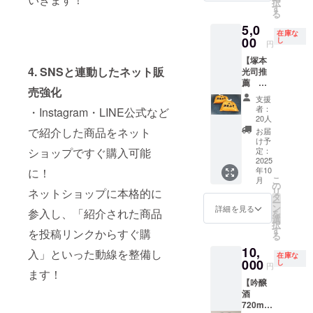
択
元つく
ルに表
す
ラベル
る
ばで丁
記され
や注意
5,0
寧に育
ます。
書きを
在庫な
てられ
00
商品開
し
ご確認
円
たブ
封前に
くださ
【塚本
ルーベ
は必ず
い。」
4. SNSと連動したネット販
光司推
リーを
お届け
「※未成
薦 湊
使用。
のリ
年者の
売強化
屋の生
無香
ターン
飲酒は
支援
みそ
料・無
に貼付
法律で
者：
・Instagram・LINE公式など
2kg × 2
着色で
された
20人
禁止さ
袋セッ
仕上げ
ラベル
で紹介した商品をネット
れてい
お届
ト】 創
た、素
や注意
け予
ます。
業100余
材の味
定：
ショップですぐ購入可能
書きを
お申し
年、笠
2025
が活き
ご確認
込みは
年10
に！
間稲荷
る自然
くださ
20歳以
こ
月
神社の
な甘さ
の
い。」
上の方
リ
ネットショップに本格的に
門前町
のジャ
タ
「※未成
に限ら
ー
で親し
ムで
ン
年者の
詳細を見る
せてい
参入し、「紹介された商品
を
まれて
す。 口
選
飲酒は
ただき
択
きた老
に入れ
す
法律で
ま
を投稿リンクからすぐ購
る
舗「湊
た瞬間
禁止さ
す。」
10,
屋」。
に広が
入」といった動線を整備し
れてい
在庫な
厳選さ
000
るやさ
し
ます。
円
れた国
ます！
しい酸
お申し
【吟醸
産の
味と香
込みは
酒
米・大
り。
20歳以
720ml ×
豆・塩
トース
上の方