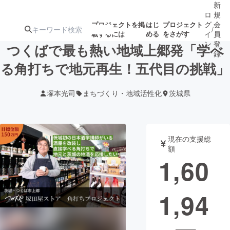
新
ロ
規
グ
会
プロジェクトを掲
はじ
プロジェクト
/
載するには
める
をさがす
イ
員
ン
登
つくばで最も熱い地域上郷発「学べ
録
る角打ちで地元再生！五代目の挑戦」
人気のプロ
注目のリ
注目の新着プロ
募集終了が近いプ
もうすぐ公開
塚本光司
まちづくり・地域活性化
茨城県
ジェクト
ターン
ジェクト
ロジェクト
されます
アート・写真
音楽
現在の支援総
額
1,60
テクノロジー・ガジェット
ゲーム・サ
1,94
映像・映画
書籍・雑誌
ビジネス・起業
チャレンジ