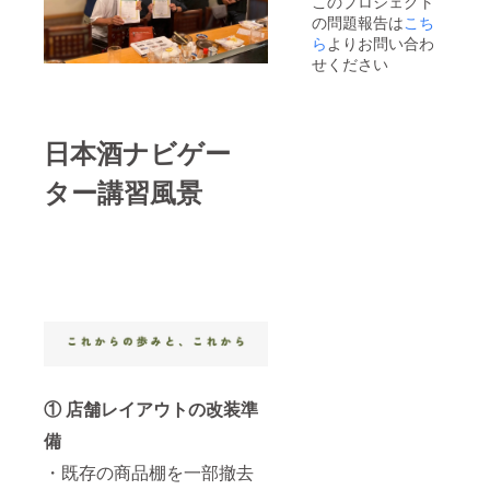
このプロジェクト
込みは
味噌 ■
前には
の問題報告は
こち
20歳以
内容
必 ずお
上の方
ら
よりお問い合わ
量：2kg
届けの
に限ら
リター
リター
せください
せてい
ンの発
ンに貼
ただき
送時に
付され
ま
新たに
たラベ
す。」
仕入れ
ルや注
日本酒ナビゲー
お届け
意書き
いたし
をご確
ます。
ター講習風景
認くだ
「原材
さ
料及び
い。」
添加物
等の食
品表示
はお届
け商品
のラベ
ルに表
記され
ます。
商品開
① 店舗レイアウトの改装準
封前に
は必 ず
備
お届け
のリ
・既存の商品棚を一部撤去
ターン