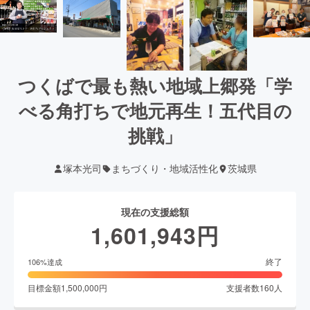
つくばで最も熱い地域上郷発「学
べる角打ちで地元再生！五代目の
挑戦」
塚本光司
まちづくり・地域活性化
茨城県
現在の支援総額
1,601,943
円
終了
106
%達成
目標金額
1,500,000
円
支援者数
160
人