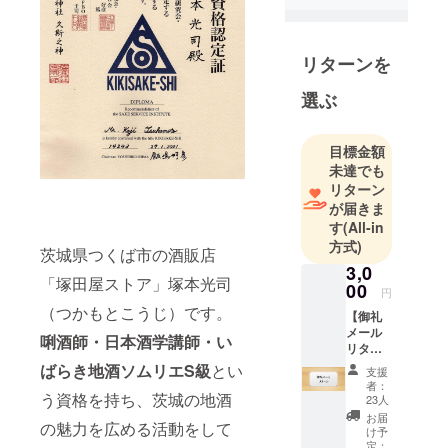
が変わる
きっかけを
くれたの
リターンを
が、小学3年
選ぶ
から始めた
剣道です。
今思えば、
目標金額
「努力を積
未達でも
リターン
み重ねるこ
が届きま
と」「何か
す
(All-in
に向き合い
方式)
茨城県つくば市の酒販店
続ける姿
3,0
勢」を教え
「塚田屋ストア」塚本光司
00
円
てくれた大
（つかもとこうじ）です。
【御礼
切な経験で
メール
唎酒師・日本酒学講師・い
した。
リター
ン】 感
ばらき地酒ソムリエS級
とい
支援
謝の意
者：
高校卒業後
を込め
う資格を持ち、茨城の地酒
23人
に進学した
て丁寧
お届
の魅力を広める活動をして
に御礼
ものの中
け予
のメー
定：