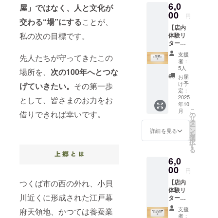
6,0
ので追
屋」ではなく、人と文化が
柄を丁寧に
加しま
00
円
扱っていま
した。
交わる“場”にする
ことが、
【店内
お届け
したが そ
私の次の目標です。
体験リ
は一か
れだけじゃ
ターン
月遅れ
1】
て11月
ダメだと全
支援
先人たちが守ってきたこの
【地酒3
の発送
者：
国の有名銘
種類呑
になり
5人
場所を、
次の100年へとつな
柄を集めよ
み比べ
ます。
お届
セット
創業100
け予
うと奮闘し
げていきたい。
その第一歩
引換券
余年、
定：
ていまし
×1枚】
2025
笠間稲
として、皆さまのお力をお
年10
当日の
た、やがて
荷神社
こ
月
おすす
借りできれば幸いです。
の門前
の
「地元・茨
リ
め地酒3
町で親
タ
ー
城の酒の魅
種類呑
しまれ
ン
詳細を見る
を
み比べ
てきた
力」に気づ
選
択
セット
老舗
す
き、方向転
る
塚田屋
「湊
換。地元の
6,0
ストア
屋」。
店内で
00
厳選さ
銘酒を全国
円
楽しめ
れた国
に発信する
【店内
つくば市の西の外れ、小貝
る角打
産の
体験リ
ち体験
ことが、塚
米・大
川近くに形成された江戸幕
ターン
セット
豆・塩
田屋の使命
2】
です。
のみを
支援
府天領地、かつては養蚕業
だと思うよ
【クラ
その時
使用
者：