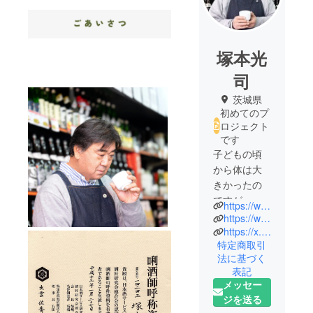
塚本光
司
茨城県
初めてのプ
ロジェクト
です
子どもの頃
から体は大
きかったの
ですが、か
https://www.facebook.com/tsukuba.tsukadaya
らっきしの
https://www.instagram.com/tsukadaya/
弱虫でよく
https://x.com/tsukadaya
特定商取引
泣かされて
法に基づく
帰ってくる
表記
ような子で
メッセー
した。
ジを送る
そんな自分