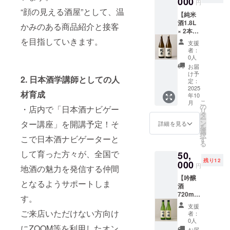
000
名称・
ます。
円
体差が
を2年間
ニック
お申し
“顔の見える酒屋”として、温
ありま
【純米
掲載い
ネーム
込みは
す。
酒1.8L
たしま
等をご
かみのある商品紹介と接客
20歳以
「原材
× 2本
す。 企
記載く
上の方
料及び
セット
業様や
を目指していきます。
ださ
に限ら
支援
添加物
(解説付
個人事
い。な
せてい
者：
等の食
き) × 6
業主様
お、公
0人
ただき
品表示
か月】
のご支
序良俗
ま
お届
はお届
唎酒師
援も歓
に反す
け予
す。」
け商品
2. 日本酒学講師としての人
の資格
迎いた
定：
る表現
のラベ
を持つ
2025
しま
であっ
材育成
ルに表
年10
塚本光
す。 ※
た場合
記され
こ
月
司が厳
ご支援
の
にはご
・店内で「日本酒ナビゲー
ます。
リ
選した
される
タ
支援者
商品開
ー
味わい
際に
ン
ター講座」を開講予定！そ
様と協
詳細を見る
封前に
を
深い純
「備考
選
議の上
は必ず
択
米酒を2
こで日本酒ナビゲーターと
欄」に
す
返金さ
お届け
る
本を
掲載さ
せてい
のリ
して育った方々が、全国で
50,
セット
れたい
ただく
ターン
残り12
で6か月
000
名称・
場合が
円
に貼付
地酒の魅力を発信する仲間
お届
ニック
ござい
された
【吟醸
け。晩
ネーム
ます。
となるようサポートしま
ラベル
酒
酌にも
等をご
あらか
や注意
720ml ×
贈答に
記載く
じめご
す。
書きを
2本セッ
もぴっ
ださ
了承く
支援
ご確認
ト(解説
たりの
ご来店いただけない方向け
い。な
ださ
者：
くださ
付き) ×
贅沢
お、公
0人
い。
い。」
6か月】
にZOOM等を利用したオン
セット
序良俗
お届