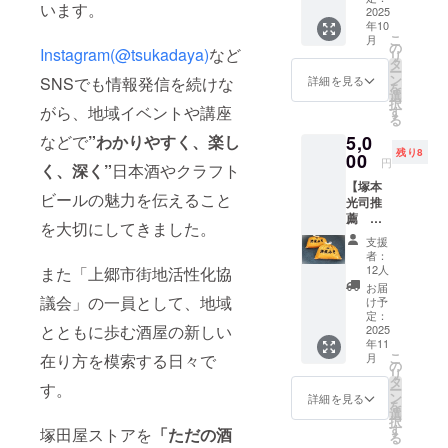
退。そこか
います。
ルを送
2025
年10
ら15年、コ
らせて
こ
月
いただ
の
ンビニ業界
Instagram(@tsukadaya)
など
リ
きま
タ
に身を置
ー
す。 リ
ン
詳細を見る
SNSでも情報発信を続けな
を
ターン
き、34歳で
選
択
の品物
がら、地域イベントや講座
す
地元に戻
る
は不要
り、塚田屋
5,0
などで
”わかりやすく、楽し
でも、
残り8
支援は
00
を継ぐ決意
円
く、深く”
日本酒やクラフト
した
を固めまし
【塚本
い！と
ビールの魅力を伝えること
光司推
た。
いう方
薦 湊
向けの
を大切にしてきました。
屋の生
リター
支援
当時の酒屋
みそ
ンで
者：
2kg × 2
す。 お
業界は、い
12人
また「上郷市街地活性化協
袋セッ
気持ち
お届
わゆる「キ
ト】 こ
ありが
議会」の一員として、地域
け予
リンかアサ
のリ
たく頂
定：
とともに歩む酒屋の新しい
ターン
2025
戴いた
ヒ1級2級」
年11
は、
しま
程度で成り
こ
月
在り方を模索する日々で
5000円
す。
の
リ
の︎︎（笠
立っていた
タ
す。
ー
間の生
ン
詳細を見る
時代。
を
みそ）
選
択
それでも父
が好評
す
塚田屋ストアを
「ただの酒
る
でした
は地元の銘