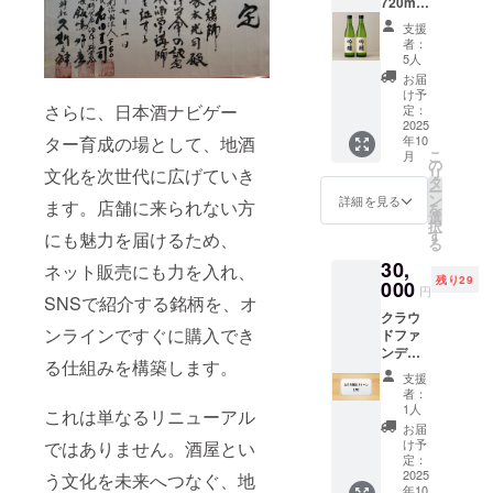
720ml ×
贈答に
くろ
ば市上
法律で
2本セッ
もぴっ
う）」
郷3318
禁止さ
支援
ト(解説
たりの
とも呼
塚田屋
者：
れてい
付き) ×
贅沢
ばれる
5人
ストア
ます。
3か月】
セット
縁起の
に
お届
お申し
唎酒師
です。
よい存
け予
て）。
込みは
の資格
さらに、日本酒ナビゲー
各酒に
定：
在。 寄
交通費
20歳以
を持つ
2025
解説付
り添う
はご負
上の方
年10
ター育成の場として、地酒
塚本光
きで、
つがい
担くだ
に限ら
こ
月
司が厳
日本酒
の
の姿に
さい。
せてい
リ
文化を次世代に広げていき
選した
の魅力
タ
は、穏
「※未成
ただき
ー
吟醸酒2
を深掘
ン
やかな
詳細を見る
年者の
ま
ます。店舗に来られない方
を
本を
りでき
選
時間と
飲酒は
す。」
択
セット
ます。
す
幸せの
にも魅力を届けるため、
法律で
る
で3か月
「原材
象徴が
禁止さ
30,
間お届
料及び
ネット販売にも力を入れ、
込めら
れてい
残り29
け。各
000
添加物
れてい
ます。
円
SNSで紹介する銘柄を、オ
酒に解
等の食
ます。
お申し
クラウ
説付き
品表示
セット
込みは
ンラインですぐに購入でき
ドファ
で、日
はお届
には、
20歳以
ンディ
本酒の
け商品
吟醸酒
上の方
る仕組みを構築します。
ング終
魅力を
のラベ
720ml
に限ら
支援
了後、
深掘り
ルに表
を1本お
者：
せてい
開設予
できま
記され
1人
付けし
ただき
これは単なるリニューアル
定であ
す。
ます。
ます。
お届
ま
る当店
「原材
商品開
け予
ではありません。酒屋とい
ぜひ、
す。」
新ホー
料及び
定：
封前に
ふくろ
ムペー
2025
添加物
う文化を未来へつなぐ、地
は必ず
うを眺
年10