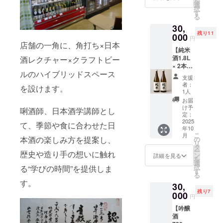
を
20歳以
人、桜
る第一
選
「原材
書きを
択
上の方
川市・
歩を踏
す
料及び
ご確認
る
に限ら
成田石
み出せ
添加物
くださ
せてい
30,
彫さん
ます。
等の食
い。」
ただき
残り11
による
000
開催時
品表示
「※未成
円
ま
手彫り
店舗の一角に、角打ち×日本
期はご
はお届
年者の
す。」
【純米
のふく
支援い
け商品
飲酒は
酒1.8L
酒レクチャー×クラフトビー
ろうの
ただい
のラベ
法律で
× 2本
つが
た皆様
ルに表
禁止さ
ルのハイブリッドスペース
セット
い。 石
と調整
記され
れてい
支援
(解説付
の町・
いたし
ます。
者：
ます。
を設けます。
き) × 3
桜川で
ます。
1人
商品開
お申し
か月】
代々受
実施概
封前に
お届
込みは
唎酒師
け継が
要：90
け予
は必ず
唎酒師、日本酒学講師とし
20歳以
の資格
れる技
定：
分×1回
お届け
上の方
を持つ
2025
術と、
（1日完
て、季節や食に合わせた日
のリ
に限ら
年10
塚本光
職人の
結講
ターン
せてい
こ
月
司が厳
本酒の楽しみ方を提案し、
魂が込
の
座） 有
に貼付
ただき
リ
選した
められ
タ
効期
された
ま
ー
歴史や造り手の想いに触れ
味わい
た一点
ン
限：
詳細を見る
ラベル
す。」
を
深い純
もので
選
2025年
や注意
択
る“学びの時間”を提供しま
米酒を2
す。 ふ
す
12月末
書きを
る
本を
くろう
まで 受
ご確認
す。
30,
セット
は「福
講方
くださ
残り7
で3か月
000
を呼
法：対
い。」
円
お届
ぶ」
面実施
「※未成
【吟醸
け。晩
「不苦
（茨城
年者の
酒
酌にも
労（ふ
県つく
飲酒は