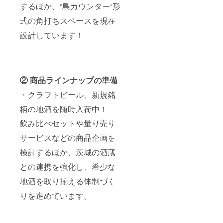
に貼付
するほか、“島カウンター”形
された
ラベル
式の角打ちスペースを現在
や注意
設計しています！
書きを
ご確認
くださ
い。」
② 商品ラインナップの準備
・クラフトビール、新規銘
柄の地酒を随時入荷中！
飲み比べセットや量り売り
サービスなどの商品企画を
検討するほか、茨城の酒蔵
との連携を強化し、希少な
地酒を取り揃える体制づく
りを進めています。