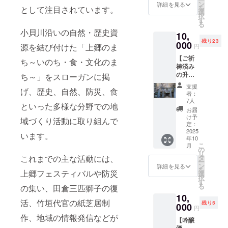
学講師も取
味わい
楽しみ
ン
品表示
詳細を見る
りま
を
として注目されています。
深い純
くださ
選
はお届
得しまし
す。
択
米酒を2
い。 有
す
け商品
2kg入り
た。
る
本お届
効期
のラベ
のたっ
小貝川沿いの自然・歴史資
10,
け。晩
限
ルに表
ぷりサ
残り23
酌にも
000
2025年
記され
イズを2
源を結び付けた「上郷のま
そして今も
円
贈答に
12月末
ます。
袋セッ
勉強と実践
【ご祈
もぴっ
日まで1
ち～いのち・食・文化のま
商品開
トでお
祷済み
たりの
回限り
の日々で
封前に
届け。
の升（1
贅沢
ち～」をスローガンに掲
有効 実
は必ず
塚田屋
す。
個）＋
セット
際にご
お届け
ストア
支援
げ、歴史、自然、防災、食
吟醸酒
です。
来店い
のリ
者：
五代
720ml 1
各酒に
ただけ
7人
ターン
◆ 好きなも
目・塚
といった多様な分野での地
本セッ
解説付
る方向
に貼付
お届
本光司
のは…やっ
ト】 地
きで、
けのリ
け予
された
が自信
域づくり活動に取り組んで
元・つ
日本酒
定：
ぱり「お
ターン
ラベル
を持っ
くば市
2025
の魅力
となっ
や注意
います。
ておす
酒」
年10
上郷に
を深掘
ており
書きを
すめす
こ
月
お酒が好き
鎮座す
りでき
の
ます。
ご確認
る味噌
リ
る金村
ます。
タ
これまでの主な活動には、
「原材
です。
くださ
を、ぜ
ー
別雷神
「原材
ン
料及び
詳細を見る
い。」
ひご家
気の合う仲
を
社（か
上郷フェスティバルや防災
料及び
選
添加物
「※未成
庭でご
択
なむら
間たちと外
添加物
す
等の食
年者の
賞味く
る
の集い、田倉三匹獅子の復
わけい
等の食
品表示
飲酒は
ではっちゃ
ださ
10,
かづち
品表示
はお届
法律で
い。 ■
活、竹垣代官の紙芝居制
け
残り5
じん
000
はお届
け商品
禁止さ
円
名称：
じゃ）
け商品
家でじっく
のラベ
れてい
作、地域の情報発信などが
味噌 ■
【吟醸
。 上郷
のラベ
ルに表
ます。
内容
り、やがて