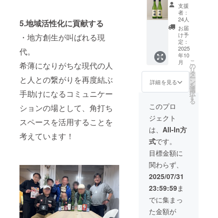
2本セッ
のみを
トや
に限ら
支援
ト（解
使用
ヨーグ
せてい
者：
説付
し、昔
ルトに
24人
ただき
5.地域活性化に貢献する
き）】
ながら
はもち
ま
お届
唎酒師
の製法
ろん、
け予
す。」
・地方創生が叫ばれる現
の資格
で丁寧
定：
紅茶に
を持つ
2025
に仕込
代。
入れて
年10
塚本光
まれた
も美味
こ
月
司が厳
希薄になりがちな現代の人
「生み
の
しくお
リ
選した
そ」で
タ
召し上
ー
と人との繋がりを再度結ぶ
吟醸酒2
す。 加
ン
がりい
詳細を見る
を
本を
熱処理
選
ただけ
手助けになるコミュニケー
択
セット
をして
す
ます。
る
でお届
いな
■名称：
このプロ
ションの場として、角打ち
け。各
い“生”
ジャム
ジェクト
酒に解
だから
■内容
スペースを活用することを
説付き
こその
量：
は、
All-In方
で、日
考えています！
香り高
145g ■
式
です。
本酒の
さと深
認定：
魅力を
い旨み
つくば
目標金額に
深掘り
が特
コレク
関わらず、
できま
徴。 味
ション
す。
噌汁は
認定商
2025/07/31
「原材
もちろ
品 地元
23:59:59
ま
料及び
ん、野
の誇る
添加物
菜や肉
味を、
でに集まっ
等の食
に合わ
ぜひご
た金額が
品表示
せて料
家庭で