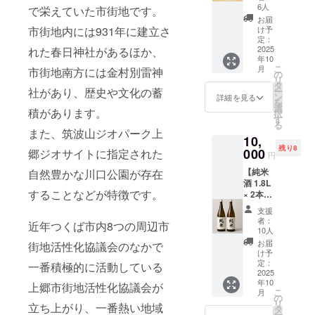
フト
期選り
し、昔
6人
うになりま
で栄えていた市街地です。
ビール2
すぐり
ながら
お届
した。
種呑み
の地酒3
の製法
け予
市街地内には931年に建立さ
比べ
種の飲
定：
で丁寧
セット
2025
れた春日神社があるほか、
み比べ
に仕込
最初は後継
年10
引換券
をお楽
まれた
こ
月
に反対して
市街地南方には金村別雷神
×1枚】
しみく
の
「生み
リ
お客様
ださい
いた父に認
タ
そ」で
ー
社があり、歴史や文化の蓄
ご自身
有効期
ン
す。 加
詳細を見る
めてもらい
を
でセレ
限
選
熱処理
積があります。
択
たい一心
クトし
2025年
す
をして
る
たクラ
12月末
いな
で、唎酒師
また、筑波山ジオパーク上
10,
フト
日まで
い“生”
の資格を取
残り8
ビール
000
1回限り
郷ジオサイトに指定された
だから
円
を気軽
得。
有効 実
こその
【純米
自然豊かな川口公園が存在
に楽し
際にご
香り高
公に「人様
酒 1.8L
める飲
来店い
さと深
することなどが特徴です。
に教えてい
× 2本
み比べ
ただけ
い旨み
セット
セッ
る方向
い」と認め
が特
支援
（解説
ト。 そ
けのリ
徴。 味
者：
られてから
近年つくば市内8つの周辺市
付
の時期
ターン
10人
噌汁は
き）】
が一人前だ
選りす
となっ
もちろ
お届
街地活性化協議会のなかで
唎酒師
ぐりの
ており
け予
ん、野
と考える僕
の資格
クラフ
定：
ます。
一番積極的に活動している
菜や肉
は、3年後に
を持つ
2025
トビー
「原材
に合わ
年10
塚本光
ル2種の
上郷市街地活性化協議会が
受験資格を
料及び
せて料
こ
月
司が厳
飲み比
の
添加物
理の幅
得て日本酒
リ
立ち上がり、一番熱い地域
選した
べをお
タ
等の食
も広が
ー