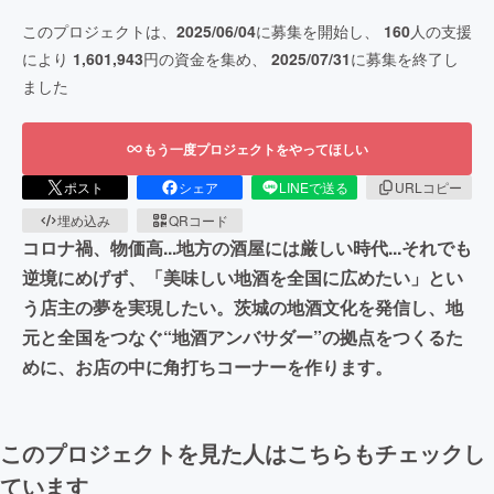
このプロジェクトは、
2025/06/04
に募集を開始し、
160
人の支援
により
1,601,943
円の資金を集め、
2025/07/31
に募集を終了し
ました
もう一度プロジェクトをやってほしい
ポスト
シェア
LINEで送る
URLコピー
埋め込み
QRコード
コロナ禍、物価高...地方の酒屋には厳しい時代...それでも
逆境にめげず、「美味しい地酒を全国に広めたい」とい
う店主の夢を実現したい。茨城の地酒文化を発信し、地
元と全国をつなぐ“地酒アンバサダー”の拠点をつくるた
めに、お店の中に角打ちコーナーを作ります。
このプロジェクトを見た人はこちらもチェックし
ています