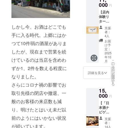
い。」
き合ってい
ジェク
その時
000
けてい
「※未成
トなら
円
期選り
るボ
年者の
では
【店内
すぐり
リュー
飲酒は
の、
体験リ
の地酒3
ムたっ
法律で
「縁
ターン
種を是
ぷりの
禁止さ
起」と
4】
しかし今、お酒はどこでも
非飲み
逸品も
れてい
「地域
支援
【クラ
比べて
なかで
ます。
者：
のつな
手に入る時代。上郷にはか
フト
みてく
す。 ■
4人
お申し
がり」
ビール2
ださ
名称：
込みは
お届
が込め
つて10件弱の酒屋がありま
種呑み
い。 引
最中 ■
け予
20歳以
られた
比べ
換券を2
定：
内容
上の方
したが、現在まで営業を続
リター
セット
2025
枚セッ
量：12
に限ら
ンで
年10
引換券
トでお
個入 リ
けているのは当店を含めわ
せてい
す。 ※
こ
月
×2枚】
得にご
の
ターン
ただき
数量限
リ
お客様
ずか1、2件を数える程度に
利用に
タ
の発送
ま
定。無
ー
ご自身
なれま
ン
時に新
詳細を見る
す。」
くなり
を
なりました。
でセレ
す。 有
選
たに仕
次第、
択
クトし
効期
す
入れお
受付終
る
さらにコロナ禍の影響でお
たクラ
限
届けい
了とな
15,
フト
2025年
たしま
りま
取引先様の閉店や撤退、一
ビール
000
12月末
す。
円
す。
を気軽
日まで
「原材
般のお客様の来店数も減
「原材
【「日
に楽し
それぞ
料及び
料及び
本酒ナ
める飲
れ1回限
り、明けたとはいえ未だ以
添加物
添加物
ビゲー
み比べ
り有効
等の食
等の食
ター」
前のようにはいかない状況
セッ
実際に
品表示
支援
品表示
認定講
ト。 そ
ご来店
はお届
者：
はお届
が続いています。
習受講
の時期
いただ
14人
け商品