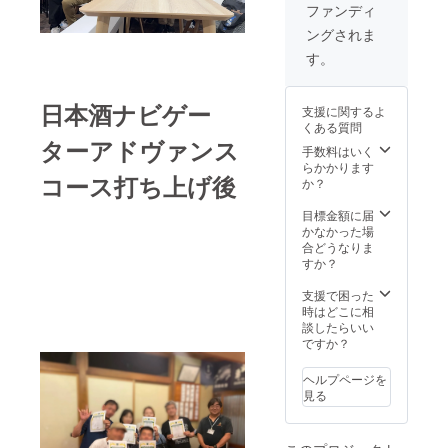
はお届
理の幅
お楽し
ファンディ
け商品
も広が
みくだ
ングされま
のラベ
りま
さい。
ルに表
す。
※画像の
す。
記され
2kg入り
パンと
ます。
のたっ
紅茶は
商品開
ぷりサ
付きま
日本酒ナビゲー
支援に関するよ
封前に
イズを2
せん リ
くある質問
は必ず
袋セッ
ターン
ターアドヴァンス
お届け
トでお
手数料はいく
の発送
のリ
届け。
らかかります
時に新
コース打ち上げ後
ターン
塚田屋
か？
たに仕
に貼付
ストア
入れお
された
五代
目標金額に届
届けい
ラベル
目・塚
かなかった場
たしま
や注意
本光司
合どうなりま
す 「原
書きを
が自信
すか？
材料及
ご確認
を持っ
び添加
くださ
ておす
支援で困った
物等の
い。」
すめす
時はどこに相
食品表
「※未成
る味噌
談したらいい
示はお
年者の
を、ぜ
ですか？
届け商
飲酒は
ひご家
品のラ
法律で
庭でご
ベルに
ヘルプページを
禁止さ
賞味く
表記さ
見る
れてい
ださ
れま
ます。
い。 ■
す。 商
お申し
名称：
品開封