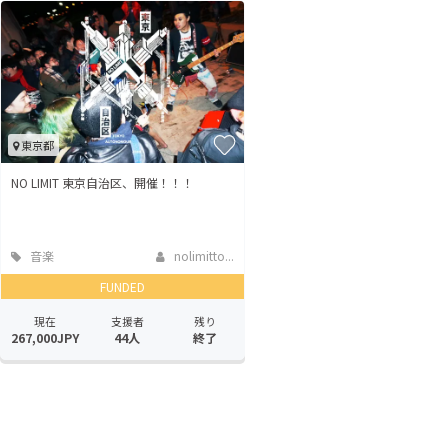
東京都
NO LIMIT 東京自治区、開催！！！
音楽
nolimitto...
FUNDED
現在
支援者
残り
267,000JPY
44人
終了