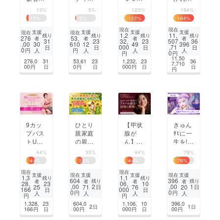
世界
ト活動
年記念
ん】生
13%
5%
123%
164%
へ】著
開始
展 吉
誕祭応
13
%
5
%
123
%
164
%
名人と
「人生
祥寺で
援プロ
現在
現在
結
は、
原画の
ジェク
支援
支援
支援
支援
現在
現在
1,2
11,
残り
残り
残り
残り
276
53,
者
者
者
者
ぶ“和”未
もっと
魅力を
ト
31
23
32,
23
507
36
,00
610
30
12
49
396
000
,71
日
日
日
日
来への
面白
届けた
0
円
円
人
人
人
人
0
円
円
本（翻
い」を
い
11,50
276,0
31
53,61
23
1,232,
23
36
7,710
訳付出
届ける
00
0
000
円
日
円
日
円
日
日
円
版プロ
初ソロ
ジェク
ライブ
ト）
開催！
9カッ
ひとり
【甲状
きゅん
プバス
親家庭
腺が
ﾀﾋに一
トUP
の親子
ん】今
生を︎!?
した私
に夏の
の声を
すいむ
44%
35%
44%
79%
が伝え
思い出
残した
生誕祭
44
%
35
%
44
%
79
%
たい。
を。貸
い！Ja
現在
現在
自分を
切りの
zzシン
支援
支援
支援
支援
現在
現在
1,3
1,1
残り
残り
604
396
残り
残り
者
者
者
者
幸せに
浅草花
ガー堀
28,
23
06,
10
,00
2
,00
1
25
71
76
20
日
日
166
000
日
日
すると
やしき
北やこ
0
0
円
円
人
人
人
人
円
円
決めた
へ連れ
アルバ
1,328,
23
604,0
1,106,
10
396,0
2
1
日
日
日から
て行っ
ム録
166
00
000
00
円
日
円
円
日
円
全てが
てくだ
音・最