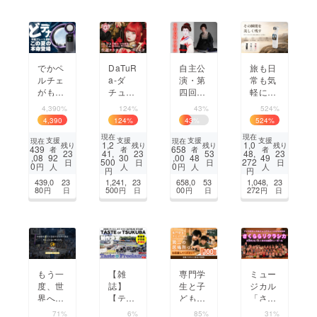
動き出
さい。
後の挑
す
戦
でかペ
DaTuR
自主公
旅も日
ルチェ
a-ダ
演・第
常も気
がもた
チュ
四回林
軽に残
らす至
ラ-下
佑樹の
せる4K
4,390%
124%
43%
524%
高の涼
園れい
會「東
Vlogカ
4,390
124
%
43
%
524
%
しさ、
か生誕
海道四
メラ
%
現在
現在
この夏
クラウ
谷怪
【AUS
支援
支援
支援
支援
現在
現在
1,2
1,0
残り
残り
残り
残り
439
658
者
者
者
者
の本
ドファ
談」公
EK PO
23
41,
23
53
48,
23
,08
,00
92
30
48
49
500
272
日
日
日
日
命、高
ンディ
演応援
CKE
0
0
円
円
人
人
人
人
円
円
品質ハ
ング
プロ
T】
439,0
23
1,241,
23
658,0
53
1,048,
23
ンディ
ジェク
80
500
00
272
円
日
円
日
円
日
円
日
ファン
ト！！
登場！
もう一
【雑
専門学
ミュー
度、世
誌】
生と子
ジカル
界へ。
【テイ
どもが
「さく
第2回
スト・
創る第
ららリ
71%
6%
85%
31%