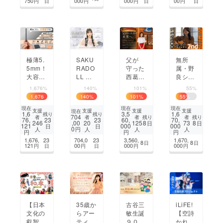
750
000
000
00
円
日
円
円
日
円
日
トを麻
布十番
で開催
極薄5.
SAKU
父が
無所
5mm！
RADO
守った
属・野
大容量
LL 白
西葛西
良シン
5000m
絵葵子
の店を
ガーソ
1,676%
140%
101%
55%
Ah！次
生誕祭
未来
ングラ
1,676
140
%
101
%
55
%
世代半
2026
へ。娘
イター
%
現在
現在
現在
個体電
サポー
が挑む
HINAZ
支援
支援
支援
支援
現在
1,6
3,5
1,6
残り
残り
704
残り
残り
者
者
者
者
池搭載
トプロ
「Cal
UKIの2
76,
23
23
60,
70,
,00
8
8
246
20
125
73
日
日
121
000
000
日
日
で薄さ
ジェク
Cal」
ndアル
0
円
人
人
人
人
円
円
円
と安全
ト
再生プ
バム制
1,676,
23
704,0
23
3,560,
1,670,
8
8
日
日
性を追
ロジェ
作
121
00
000
000
円
日
円
日
円
円
求！
クト！
【日本
35歳か
古谷三
iLiFE!
文化の
らアー
敏生誕
【空詩
叡智を
ティス
９０周
かれ