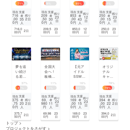
3V3 ス
オブ・
三の居
クラシ
71
%
6
%
85
%
31
%
トリー
ツクバ
場所づ
カ」に
トサッ
＆フ
くり
ご出演
支援
支援
支援
支援
現在
現在
現在
現在
残り
残り
残り
716
209
853
250
残り
者
者
者
者
カーW
リーラ
の50名
23
12
23
,00
2
,50
,00
,00
35
30
43
15
日
日
日
日
杯に挑
ンス】
のお子
0
0
0
0
円
円
円
円
人
人
人
人
む。
参加者
様にサ
716,0
209,5
23
853,0
12
250,0
23
2
日
と作る
イコー
00
00
00
00
円
円
日
円
日
円
日
新雑誌
の体験
を！
夢を追
全国大
【元ア
オリジ
い続け
会へ！
イドル
ナル
る若者
板橋ブ
SSW】
キャラ
たち
ラーヴ
希羽そ
クター
37%
11%
16%
78%
に、“本
スの挑
ら1st
(ドウ
37
%
11
%
16
%
78
%
気だか
戦を応
アルバ
トウ)
らこそ
援しよ
ム、み
をソフ
支援
支援
支援
支援
現在
現在
現在
現在
残り
残り
375
69,
169
394
残り
残り
者
者
者
者
輝ける
う！
んなで
ビ化！
23
23
,75
2
980
,00
,00
2
20
11
15
22
日
日
日
日
舞
最高の
0
0
0
円
円
円
円
人
人
人
人
台”を
ワンマ
375,7
69,98
23
169,0
23
394,0
2
2
日
日
未来へ
ンを作
50
0
00
00
円
円
日
円
日
円
繋ぐ！
りた
トップ
>
い！
プロジェクトをさがす
>