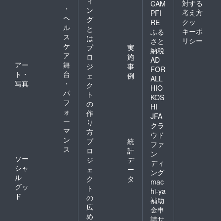
ィ
対する
CAM
・
ン
考え方
PFI
ヘ
グ
クッ
RE
ル
と
キーポ
ふる
ス
は
リシー
さと
ケ
プ
実
納税
ア
ロ
施
AD
アー
舞
ジ
事
FOR
ト・
台
ェ
例
ALL
写真
・
ク
HIO
パ
ト
KOS
フ
の
HI
ォ
作
JFA
ー
り
クラ
マ
方
ウド
ン
プ
統
ファ
ス
ロ
計
ン
ソー
ジ
デ
ディ
シャ
ェ
ー
ング
ル
ク
タ
mac
グッ
ト
hi-ya
ド
の
補助
広
金申
め
請サ