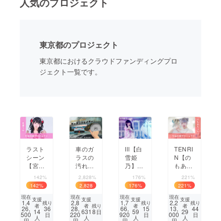
人気のプロジェクト
まちづくり・地域活性化
東京都のプロジェクト
CAMPFIRE for Social Good
CAMPFIRE Creation
東京都におけるクラウドファンディングプロ
CAMPFIREふるさと納税
machi-ya
コミュニティ
ジェクト一覧です。
ラスト
車のガ
Ill【白
TENRI
シーン
ラスの
雪姫
N【の
【宮瀬
汚れの
乃】生
もあ
うゆ】
根源を
誕祭応
ちゃ
142%
2,828%
176%
221%
生誕祭
掻き取
援プロ
ちゃ】
142
%
2,828
176
%
221
%
応援プ
り、拭
ジェク
生誕祭
%
現在
現在
現在
現在
ロジェ
きムラ
ト
応援プ
支援
支援
支援
支援
1,4
2,8
1,7
2,2
残り
残り
残り
残り
者
者
者
者
クト
なく一
ロジェ
26,
36
28,
66,
15
13,
44
8
14
631
59
29
日
500
220
920
000
日
日
日
気にク
クト
人
人
人
人
円
円
円
円