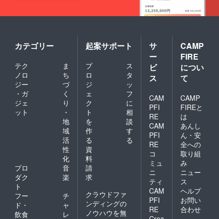
カテゴリー
起案サポート
サ
CAMP
ー
FIRE
テク
ま
プ
ス
ビ
につい
ノロ
ち
ロ
タ
ス
て
ジー
づ
ジ
ッ
・ガ
く
ェ
フ
CAM
CAMP
ジェ
り
ク
に
PFI
FIREと
ット
・
ト
相
RE
は
地
を
談
CAM
あんし
域
作
す
PFI
ん・安
活
る
る
RE
全への
性
資
コ
取り組
化
料
ミュ
み
プロ
音
請
ニ
ニュー
ダク
楽
求
ティ
ス
ト
CAM
ヘルプ
クラウドファ
フー
チ
PFI
お問い
ンディングの
ド・
ャ
RE
合わせ
ノウハウを無
飲食
レ
Crea