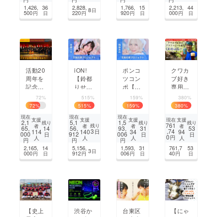
リアな
1,426,
36
2,828,
1,766,
15
2,213,
44
8
日
視界
500
220
920
000
円
日
円
円
日
円
日
へ！
活動20
iON!
ポンコ
クワカ
周年を
【鈴都
ツコン
ブ好き
記念す
りせ】
ポ【晴
専用！
る今
生誕祭
後あ
焙煎ク
72%
515%
159%
380%
年、ア
応援プ
め】生
ヌギ香
72
%
515
%
159
%
380
%
ンサン
ロジェ
誕祭応
るクラ
現在
現在
現在
ブル室
クト
援プロ
フト
支援
支援
支援
支援
現在
2,1
5,1
1,5
残り
残り
残り
761
残り
者
者
者
者
町のド
ジェク
ビール
65,
14
56,
93,
31
53
3
,74
114
140
34
94
日
000
912
006
日
日
日
イツ公
ト
「くわ
0
円
人
人
人
人
円
円
円
演を実
かぶ
2,165,
14
5,156,
1,593,
31
761,7
53
3
日
現させ
るー」
000
912
006
40
円
日
円
円
日
円
日
たい！
【史上
渋谷か
台東区
【にゃ