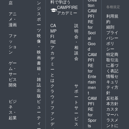
料で学ぼう
店
ン
tion
各種規定
CAMPFIRE
ジ
CAM
アカデミー
アニ
ス
利用規
PFI
メ・
ポ
約
RE
漫画
ー
CA
説
細則
for
ツ
MP
明
プライ
Soci
ファ
映
FI
会
バシー
al
ッ
像
RE
・
ポリ
Goo
ショ
・
ア
相
シー
d
ン
映
カ
談
特定商
CAM
画
デ
会
取引法
PFI
ゲー
書
ミ
に基づ
RE
ム・
籍
ー
く表記
for
サー
・
と
情報セ
Ente
ビス
雑
は
キュリ
rtain
開発
誌
ク
サ
ティ方
men
出
ラ
ポ
針
t
版
ウ
ー
反社基
CAM
ビジ
ビ
ド
ト
本方針
PFI
ネ
ュ
フ
サ
カスタ
RE
ス・
ー
ァ
ー
マーハ
for
起業
テ
ン
ビ
ラスメ
Spor
ィ
デ
ス
ントに
ts
ー