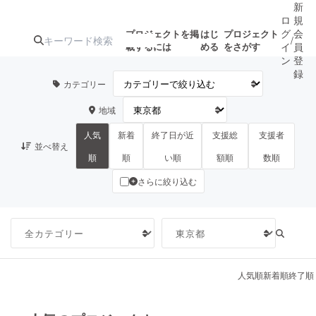
新
ロ
規
グ
会
プロジェクトを掲
はじ
プロジェクト
/
載するには
める
をさがす
イ
員
ン
登
録
カテゴリー
地域
人気のプロ
注目のリ
注目の新着プロ
募集終了が近いプ
もうすぐ公開
ジェクト
ターン
ジェクト
ロジェクト
されます
人気
新着
終了日が近
支援総
支援者
並べ替え
順
順
い順
額順
数順
さらに絞り込む
アート・写真
音楽
テクノロジー・ガジェット
ゲーム・サ
映像・映画
書籍・雑誌
人気順
新着順
終了順
ビジネス・起業
チャレンジ