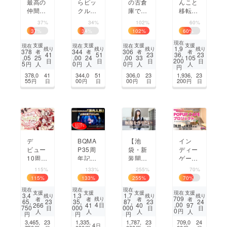
最高の
らピッ
の古倉
んこと
仲間と
クル
庫で、
移転応
挑む】
ボール
食物ア
援】逆
37%
34%
102%
60%
女子中
旋風
レル
境を乗
37
%
34
%
102
%
60
%
学軟式
を。光
ギーが
り越え
現在
野球
るコー
あって
アット
支援
支援
支援
支援
現在
現在
現在
1,9
残り
残り
残り
残り
378
344
306
者
者
者
者
〝スマ
トで新
も安心
ホーム
41
51
23
36,
23
,05
,00
,00
25
24
33
105
200
日
日
日
日
イリー
しいス
して食
猫カ
5
0
0
円
円
円
人
人
人
人
円
ズ〟石
ポーツ
事を楽
フェを
378,0
41
344,0
51
306,0
23
1,936,
23
川県へ
体験
しめる
守りた
55
00
00
200
円
日
円
日
円
日
円
日
の夢を
を！
場所を
い！！
叶えた
作りた
い！
い！
デ
BQMA
【池
イン
ビュー
P35周
袋・新
ディー
10周年
年記念
装開
ゲーム
記念！
公演
店】メ
の魅力
115%
133%
255%
70%
全国サ
『源内
イド服
をリア
115
%
133
%
255
%
70
%
イン会
人形』
一新で
ルで伝
現在
現在
現在
ツアー
支援プ
迎える
えた
支援
支援
支援
支援
現在
3,4
1,3
1,7
残り
残り
残り
709
残り
者
者
者
者
応援プ
ロジェ
新生Ba
い！初
65,
23
35,
87,
23
24
4
,00
266
41
40
97
日
750
000
000
日
日
日
ロジェ
クト
r、応
のオフ
0
円
人
人
人
人
円
円
円
クト
援大募
ライン
3,465,
23
1,335,
1,787,
23
709,0
24
4
日
集！
イベン