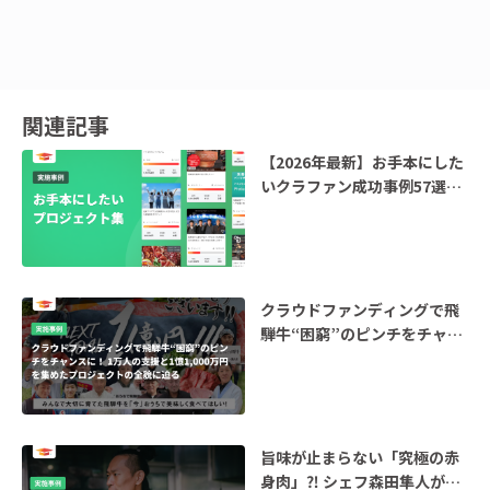
関連記事
【2026年最新】お手本にした
いクラファン成功事例57選｜
14カテゴリー(支援総額200万
円以上)
クラウドファンディングで飛
騨牛“困窮”のピンチをチャン
スに！ ―1万人の支援と1億
1,000万円を集めたプロジェ
クトの全貌に迫る―
旨味が止まらない「究極の赤
身肉」⁈ シェフ森田隼人が挑