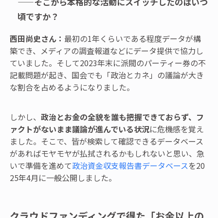
——そこから本格的な活動にスイッチしたのはいつ
頃ですか？
西田尚史さん：
最初の1年くらいである程度データが構
築でき、メディアの調査報道などにデータ提供で協力し
ていました。そして2023年末に派閥のパーティー券の不
記載問題が起き、国会でも「政治とカネ」の議論が大き
な割合を占めるようになりました。
しかし、
政治とお金の全貌を誰も把握できておらず、フ
ァクトがないまま議論が進んでいる状況
に危機感を覚え
ました。そこで、皆が検索して確認できるデータベース
があればモヤモヤが払拭されるかもしれないと思い、急
いで準備を進めて
政治資金収支報告書データベース
を20
25年4月に一般公開しました。
クラウドファンディングで得た「お金以上の