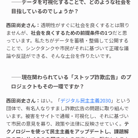
——データを可視化することで、どのような社会を
目指しているのでしょうか？
西田尚史さん：
透明性がすぐに社会を良くするとは限り
ませんが、
社会を良くするための前提条件の1つ
だと思
っています。私たちがデータを蓄積・整備して公開する
ことで、シンクタンクや市民がそれに基づいて正確な議
論や反証ができる、そんな土台を作りたいです。
——現在関わられている「ストップ詐欺広告」のプ
ロジェクトもその一環ですか？
西田尚史さん：
はい。「
デジタル民主主義2030
」という
団体で、有名人なりすまし詐欺広告の問題に取り組んで
います。被害をサイトで通報・可視化し、それに基づい
て市民の意見を募り、政策や法律に反映させていく。
テ
クノロジーを使って民主主義をアップデートし、課題解