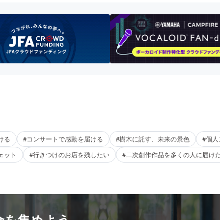
ける
#コンサートで感動を届ける
#樹木に託す、未来の景色
#個
ェット
#行きつけのお店を残したい
#二次創作作品を多くの人に届け
金を集めよう