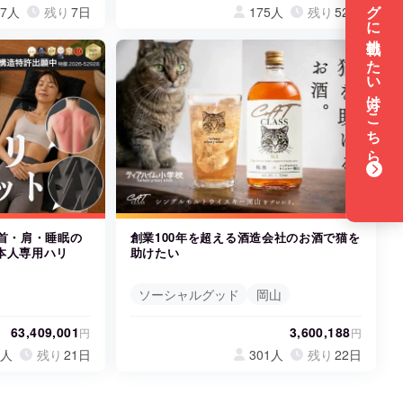
87人
残り
7日
175人
残り
52日
創業100年を超える酒造会社のお酒で猫を
で首・肩・睡眠の
助けたい
本人専用ハリ
ソーシャルグッド
岡山
3,600,188
63,409,001
円
円
301人
残り
22日
7人
残り
21日