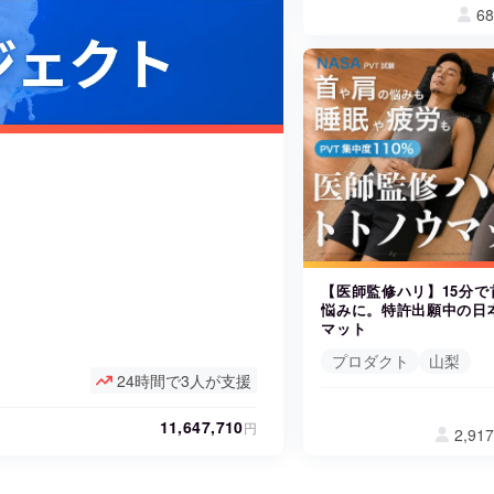
6
CAMPFIRE for Social Good
CAMPFIRE Creation
CAMPFIREふるさと納税
machi-ya
コミュニティ
【医師監修ハリ】15分
悩みに。特許出願中の日
マット
プロダクト
山梨
24時間で3人が支援
11,647,710
円
2,91