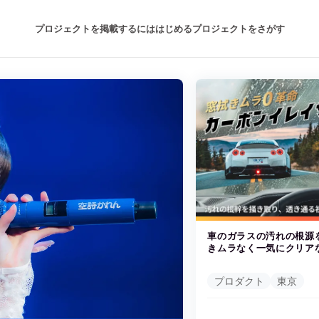
プロジェクトを掲載するには
はじめる
プロジェクトをさがす
注目のリターン
注目の新着プロジェクト
募集終了が近いプロジェクト
も
音楽
舞台・パフォーマンス
ゲーム・サービス開発
フード・飲食店
車のガラスの汚れの根源
きムラなく一気にクリア
書籍・雑誌出版
アニメ・漫画
プロダクト
東京
チャレンジ
ビューティー・ヘルスケ