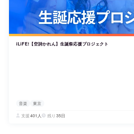
まちづくり・地域活性化
iLiFE!【空詩かれん】生誕祭応援プロジェクト
音楽
東京
支援
401人
残り
35日