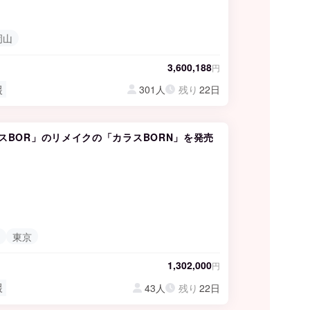
岡山
3,600,188
円
援
301人
残り
22日
スBOR」のリメイクの「カラスBORN」を発売
東京
1,302,000
円
援
43人
残り
22日