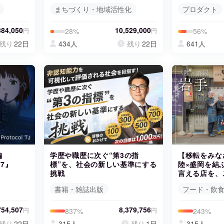
まちづくり・地域活性化
プロダクト
884,050
10,529,000
円
円
28%
56%
残り
22日
434人
残り
22日
641人
編
学歴や職歴に次ぐ“第3の指
【移転をみな
 7』
標”を、社会の新しい基準にする
陸×盛岡を結
挑戦
言える店を、
書籍・雑誌出版
フード・飲
754,507
8,379,756
円
円
837%
243%
残り
22日
315人
残り
1日
315人