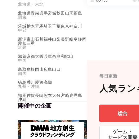
北海道・東北
北海道
青森
岩手
宮城
秋田
山形
福島
関東
茨城
栃木
群馬
埼玉
千葉
東京
神奈川
中部
新潟
富山
石川
福井
山梨
長野
岐阜
静岡
愛知
三重
近畿
滋賀
京都
大阪
兵庫
奈良
和歌山
中国
鳥取
島根
岡山
広島
山口
四国
毎日更新
徳島
香川
愛媛
高知
人気ラン
九州・沖縄
福岡
佐賀
長崎
熊本
大分
宮崎
鹿児島
沖縄
開催中の企画
総合
ゲーム・
サービス開発