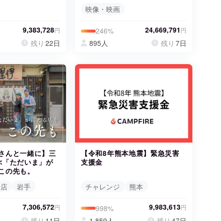
映像・映画
9,383,728
24,669,791
円
円
246%
残り
22日
895人
残り
7日
さんと一緒に】三
【令和8年熊本地震】緊急災害
ぶ「ただいま」が
支援金
この先も。
食店
岩手
チャレンジ
熊本
7,306,572
9,983,613
円
円
998%
残り
11日
1,859人
残り
47日