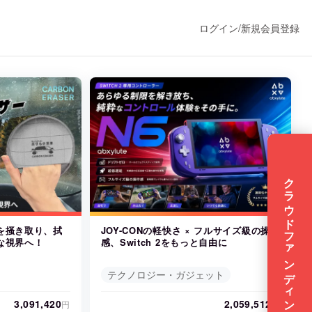
ログイン
/
新規会員登録
うすぐ公開されます
プロダクト
クラウドファンディングに挑戦したい方はこちら
ファッション
を掻き取り、拭
JOY-CONの軽快さ × フルサイズ級の操作
な視界へ！
感、Switch 2をもっと自由に
スポーツ
テクノロジー・ガジェット
ア
ソーシャルグッド
3,091,420
2,059,512
円
円