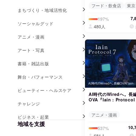
フード・飲食店
東京
まちづくり・地域活性化
7,
197%
ソーシャルグッド
480人
アニメ・漫画
アート・写真
書籍・雑誌出版
舞台・パフォーマンス
ビューティー・ヘルスケア
AI時代のWiredへ。長
OVA『lain : Protocol
チャレンジ
アニメ・漫画
ビジネス・起業
地域を支援
10,
537%
681人