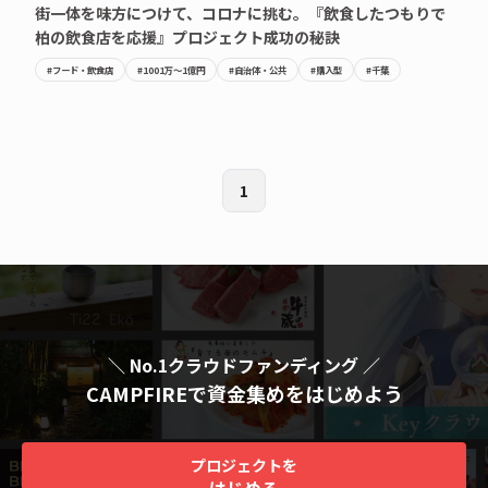
街一体を味方につけて、コロナに挑む。『飲食したつもりで
柏の飲食店を応援』プロジェクト成功の秘訣
#フード・飲食店
#1001万〜1億円
#自治体・公共
#購入型
#千葉
1
＼ No.1クラウドファンディング ／
CAMPFIREで資金集めをはじめよう
プロジェクトを