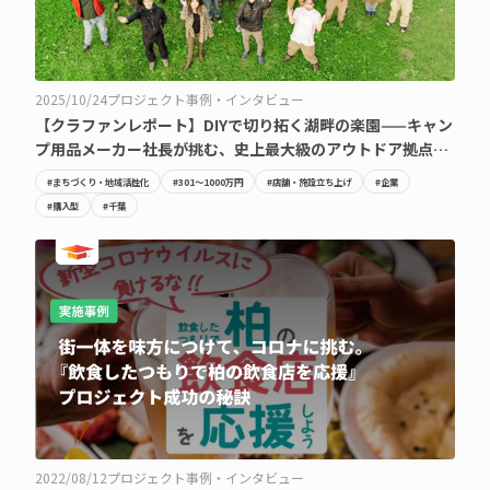
2025/10/24
プロジェクト事例・インタビュー
【クラファンレポート】DIYで切り拓く湖畔の楽園——キャン
プ用品メーカー社長が挑む、史上最大級のアウトドア拠点へ
の情熱
#まちづくり・地域活性化
#301〜1000万円
#店舗・施設立ち上げ
#企業
#購入型
#千葉
2022/08/12
プロジェクト事例・インタビュー