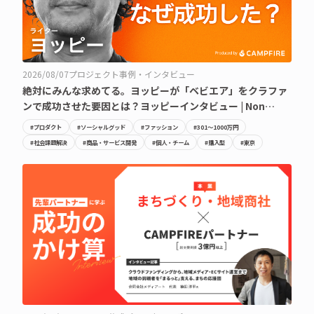
2026/08/07
プロジェクト事例・インタビュー
絶対にみんな求めてる。ヨッピーが「ベビエア」をクラファ
ンで成功させた要因とは？ヨッピーインタビュー | Non
Filter（ノンフィルター）by CAMPFIRE
#プロダクト
#ソーシャルグッド
#ファッション
#301〜1000万円
#社会課題解決
#商品・サービス開発
#個人・チーム
#購入型
#東京