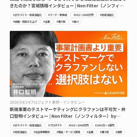
きたのか？宮城慎梧インタビュー | Non Filter（ノンフィル
ター）by CAMPFIRE
#まちづくり・地域活性化
#フード・飲食店
#301〜1000万円
#地域活性化
#店舗・施設立ち上げ
#企業
#購入型
#香川
2026/04/14
プロジェクト事例・インタビュー
新規事業のテストマーケティングにクラファンは不可欠・井
口智明インタビュー | Non Filter（ノンフィルター）by
CAMPFIRE
#まちづくり・地域活性化
#プロダクト
#301〜1000万円
#1001万〜1億円
#地域活性化
#社会課題解決
#商品・サービス開発
#企業
#購入型
#長野