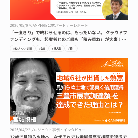
2026/05/07
CAMPFIRE公式パートナーレポート
「一度きり」で終わらせるのは、もったいない。 クラウドフ
ァンディングも、起案者とのご縁も「積み重ね」が大事！
【SION北陸project・梅井 新氏】
#ビジネス・起業
#企業
#購入型
#石川
2026/04/22
プロジェクト事例・インタビュー
22歳で見知らぬ地へ、なぜそれでも地域最高支援額を達成で