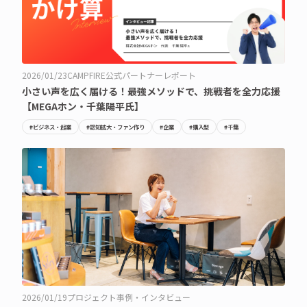
2026/01/23
CAMPFIRE公式パートナーレポート
小さい声を広く届ける！最強メソッドで、挑戦者を全力応援
【MEGAホン・千葉陽平氏】
#ビジネス・起業
#認知拡大・ファン作り
#企業
#購入型
#千葉
2026/01/19
プロジェクト事例・インタビュー