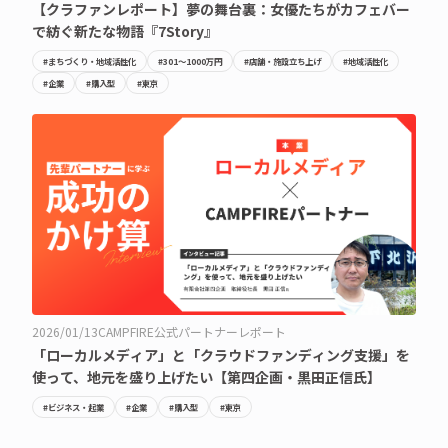
【クラファンレポート】夢の舞台裏：女優たちがカフェバー
で紡ぐ新たな物語『7Story』
#まちづくり・地域活性化
#301〜1000万円
#店舗・施設立ち上げ
#地域活性化
#企業
#購入型
#東京
2026/01/13
CAMPFIRE公式パートナーレポート
「ローカルメディア」と「クラウドファンディング支援」を
使って、地元を盛り上げたい【第四企画・黒田正信氏】
#ビジネス・起業
#企業
#購入型
#東京