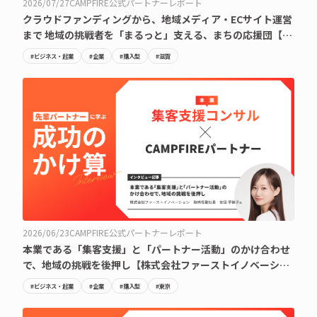
2026/07/27
CAMPFIRE公式パートナーレポート
クラウドファンディングから、地域メディア・ECサイト運営
まで 地域の挑戦者を「まるっと」支える、まちの応援団【合
同会社メディアート・植田淳平氏】
#ビジネス・起業
#企業
#購入型
#滋賀
2026/06/23
CAMPFIRE公式パートナーレポート
本業である「集客支援」と「パートナー活動」のかけ合わせ
で、地域の挑戦を後押し【株式会社ファーストイノベーショ
ン・安田 早智子氏】
#ビジネス・起業
#企業
#購入型
#東京