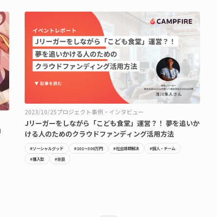
2023/10/25
プロジェクト事例・インタビュー
Jリーガーをしながら「こども食堂」運営？！ 夢を追いか
」
ける人のためのクラウドファンディング活用方法
#ソーシャルグッド
#101〜300万円
#社会課題解決
#個人・チーム
#購入型
#奈良