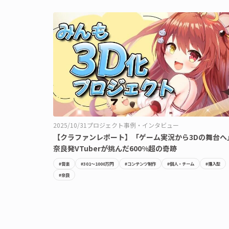
2025/10/31
プロジェクト事例・インタビュー
【クラファンレポート】「ゲーム実況から3Dの舞台へ
奈良発VTuberが挑んだ600%超の奇跡
#音楽
#301〜1000万円
#コンテンツ制作
#個人・チーム
#購入型
#奈良