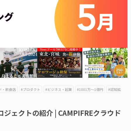
ド・飲食店
#プロダクト
#ビジネス・起業
#1001万〜1億円
#認知拡
ェクトの紹介 | CAMPIFREクラウド