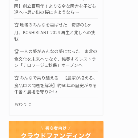
園】創立百周年！より安全な園舎を子ども
達へ〜思い出の桜にさようなら〜
🏆 地域のみんなを喜ばせた 奇跡の1ヶ
月、KOSHIKI ART 2024 再生と兆しへの挑
戦
🏆 一人の夢がみんなの夢になった 東北の
食文化を未来へつなぐ、協奏するレストラ
ン「テロワージュ秋保」オープンへ
🏆 みんなで乗り越える 【農家が抱える、
食品ロス問題を解決】約60年の歴史がある
牛舎と農地を守りたい
おわりに