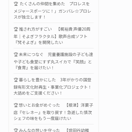
🏆 たくさんの仲間を集めた プロレスを
メジャースポーツに！」ガンバレ☆プロレ
スが独立します！
🏆 推され方がすごい 【梶裕貴 声優20周
年｜そよぎフラクタル】歌声合成ソフト
『梵そよぎ』を開発したい
🏆 未来につなぐ 児童養護施設の子ども達
や子ども食堂にすず丸スイカで『笑顔』と
『食育』を届けたい！
🏆 暮らしを豊かにした 3年がかりの国登
録有形文化財再生・事業化プロジェクト！
大詰めをご支援ください！
🏆 想いとお金がめぐった 【根津】洋菓子
店『セレネー』を取り戻す！急逝した慎次
シェフの味をもう一度届けたい
🏆 みんなの想いを守った 【世田谷幼稚