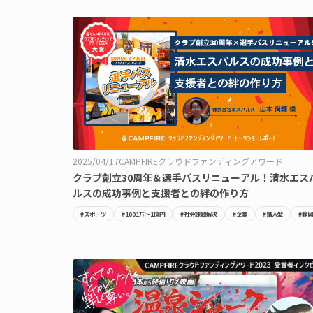
2025/04/17
CAMPFIREクラウドファンディングアワード
クラブ創立30周年＆選手バスリニューアル！清水エス
ルスの成功事例と支援者との絆の作り方
#スポーツ
#1001万〜1億円
#社会課題解決
#企業
#購入型
#静岡