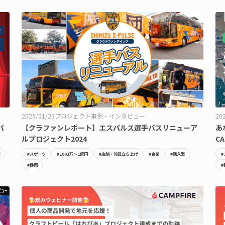
2025/01/23
プロジェクト事例・インタビュー
20
パ
【クラファンレポート】エスパルス選手バスリニューア
あ
ルプロジェクト2024
C
#スポーツ
#1001万〜1億円
#店舗・施設立ち上げ
#企業
#購入型
#静岡
#