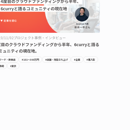
23/11/02
プロジェクト事例・インタビュー
度目のクラウドファンディングから半年、6curryと語る
ミュニティの現在地。
フード・飲食店
#101〜300万円
#店舗・施設立ち上げ
#企業
#購入型
静岡
#東京