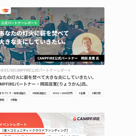
24/05/30
CAMPFIRE公式パートナーレポート
なたの灯火に薪を焚べて大きな炎にしていきたい。
AMPFIREパートナー・岡田良寛(りょうかん)氏。
#まちづくり・地域活性化
#地域活性化
#301〜1000万円
#企業
#寄付型
静岡
#鳥取