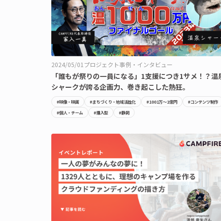
2024/05/01
プロジェクト事例・インタビュー
「誰もが祭りの一員になる」1支援につき1サメ！？温
シャークが誇る企画力、巻き起こした熱狂。
#映像・映画
#まちづくり・地域活性化
#1001万〜1億円
#コンテンツ制作
#個人・チーム
#購入型
#静岡