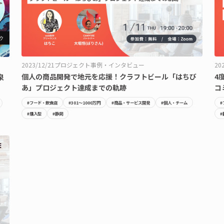
2023/12/21
プロジェクト事例・インタビュー
20
個人の商品開発で地元を応援！クラフトビール「はちび
4
泉
あ」プロジェクト達成までの軌跡
コ
#フード・飲食店
#301〜1000万円
#商品・サービス開発
#個人・チーム
#
#購入型
#静岡
#