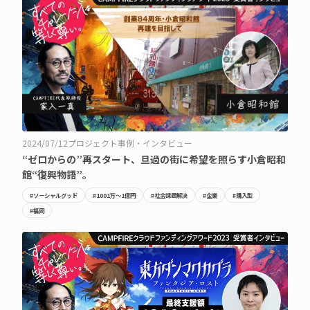
2024/07/12
プロジェクト事例・インタビュー
“ゼロからの”再スタート、旦過の街に希望を照らす小倉昭和
館“復興物語”。
#ソーシャルグッド
#1001万〜1億円
#社会課題解決
#企業
#購入型
#福岡