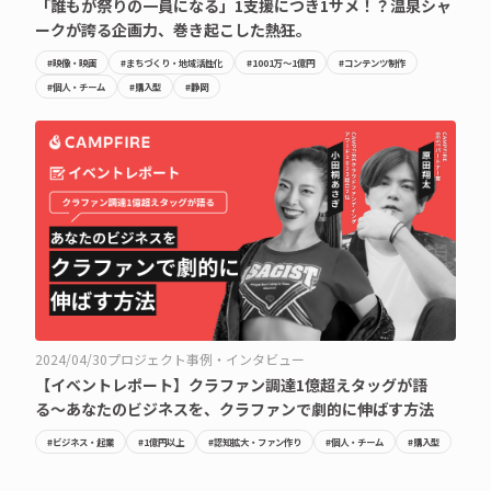
「誰もが祭りの一員になる」1支援につき1サメ！？温泉シャ
ークが誇る企画力、巻き起こした熱狂。
#映像・映画
#まちづくり・地域活性化
#1001万〜1億円
#コンテンツ制作
#個人・チーム
#購入型
#静岡
2024/04/30
プロジェクト事例・インタビュー
【イベントレポート】クラファン調達1億超えタッグが語
る〜あなたのビジネスを、クラファンで劇的に伸ばす方法
#ビジネス・起業
#1億円以上
#認知拡大・ファン作り
#個人・チーム
#購入型