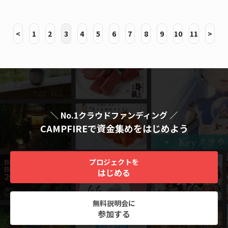
<
1
2
3
4
5
6
7
8
9
10
11
>
＼ No.1クラウドファンディング ／
CAMPFIREで資金集めをはじめよう
プロジェクトを
はじめる
無料説明会に
参加する