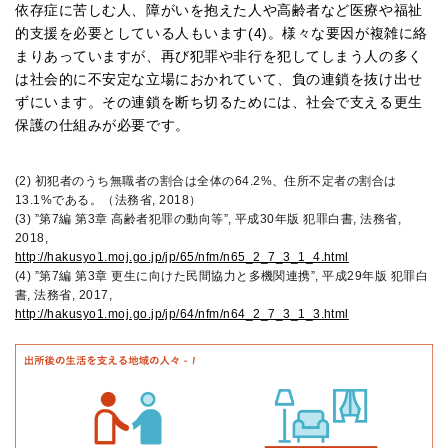
依存症に苦しむ人、障がいを抱えた人や高齢者など医療や福祉
的支援を必要としている人もいます(4)。様々な要因が複雑に絡
まりあっていますが、再び犯罪や非行を犯してしまう人の多く
は社会的に不安定な立場におかれていて、負の連鎖を抜け出せ
ずにいます。その連鎖を断ち切るためには、社会で支える更生
保護の仕組みが必要です。
(2) 初犯者のうち無職者の割合は全体の64.2%、住所不定者の割合は
13.1%である。（法務省, 2018）
(3) ”第7編 第3章 高齢者犯罪の動向等”, 平成30年版 犯罪白書, 法務省,
2018,
http://hakusyo1.moj.go.jp/jp/65/nfm/n65_2_7_3_1_4.html
(4) ”第7編 第3章 更生に向けた民間協力と多機関連携”, 平成29年版 犯罪白
書, 法務省, 2017,
http://hakusyo1.moj.go.jp/jp/64/nfm/n64_2_7_3_1_3.html