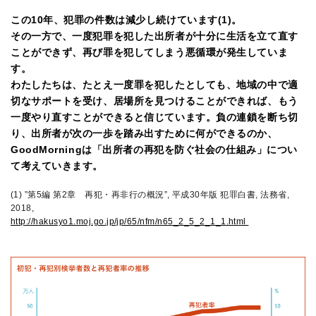
この10年、犯罪の件数は減少し続けています(1)。
その一方で、一度犯罪を犯した出所者が十分に生活を立て直す
ことができず、再び罪を犯してしまう悪循環が発生していま
す。
わたしたちは、たとえ一度罪を犯したとしても、地域の中で適
切なサポートを受け、居場所を見つけることができれば、もう
一度やり直すことができると信じています。負の連鎖を断ち切
り、出所者が次の一歩を踏み出すために何ができるのか、
GoodMorningは「出所者の再犯を防ぐ社会の仕組み」につい
て考えていきます。
(1) ”第5編 第2章 再犯・再非行の概況”, 平成30年版 犯罪白書, 法務省,
2018,
http://hakusyo1.moj.go.jp/jp/65/nfm/n65_2_5_2_1_1.html