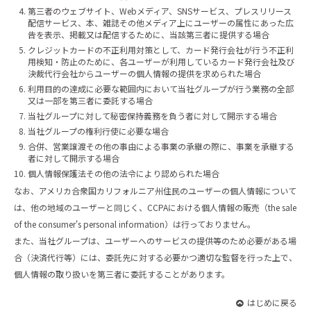
第三者のウェブサイト、Webメディア、SNSサービス、プレスリリース
配信サービス、本、雑誌その他メディア上にユーザーの属性にあった広
告を表示、掲載又は配信するために、当該第三者に提供する場合
クレジットカードの不正利用対策として、カード発行会社が行う不正利
用検知・防止のために、各ユーザーが利用しているカード発行会社及び
決裁代行会社からユーザーの個人情報の提供を求められた場合
利用目的の達成に必要な範囲内において当社グループが行う業務の全部
又は一部を第三者に委託する場合
当社グループに対して秘密保持義務を負う者に対して開示する場合
当社グループの権利行使に必要な場合
合併、営業譲渡その他の事由による事業の承継の際に、事業を承継する
者に対して開示する場合
個人情報保護法その他の法令により認められた場合
なお、アメリカ合衆国カリフォルニア州住民のユーザーの個人情報について
は、他の地域のユーザーと同じく、CCPAにおける個人情報の販売（the sale
of the consumer's personal information）は行っておりません。
また、当社グループは、ユーザーへのサービスの提供等のため必要がある場
合（決済代行等）には、委託先に対する必要かつ適切な監督を行った上で、
個人情報の取り扱いを第三者に委託することがあります。
はじめに戻る