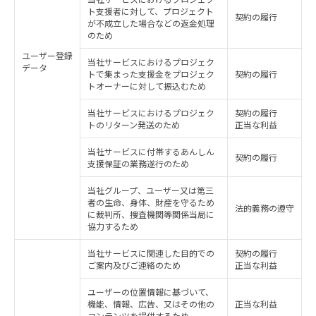
ト支援者に対して、プロジェクト
契約の履行
が不成立した場合などの返金処理
のため
ユーザー登録
当社サービスにおけるプロジェク
データ
トで集まった支援金をプロジェク
契約の履行
トオーナーに対して振込むため
当社サービスにおけるプロジェク
契約の履行
トのリターン発送のため
正当な利益
当社サービスに付帯するあんしん
契約の履行
支援保証の業務遂行のため
当社グループ、ユーザー又は第三
者の生命、身体、財産を守るため
法的義務の遵守
に裁判所、捜査機関等関係当局に
協力するため
当社サービスに関連した目的での
契約の履行
ご案内及びご連絡のため
正当な利益
ユーザーの位置情報に基づいて、
機能、情報、広告、又はその他の
正当な利益
コンテンツを提供するため