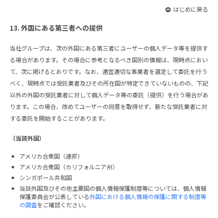
はじめに戻る
13. 外国にある第三者への提供
当社グループは、次の外国にある第三者にユーザーの個人データ等を提供す
る場合があります。その場合に参考となるべき国別の情報は、現時点におい
て、次に掲げるとおりです。なお、適宜適切な事業者を選定して委託を行う
べく、現時点では受託業者及びその所在国が特定できていないものの、下記
以外の外国の受託業者に対して個人データ等の委託（提供）を行う場合があ
ります。この場合、改めてユーザーの同意を取得せず、新たな受託業者に対
する委託を開始することがあります。
（当該外国）
アメリカ合衆国（連邦）
アメリカ合衆国（カリフォルニア州）
シンガポール共和国
当該外国及びその他主要国の個人情報保護制度等については、個人情報
保護委員会が公表している
外国における個人情報の保護に関する制度等
の調査
をご確認ください。