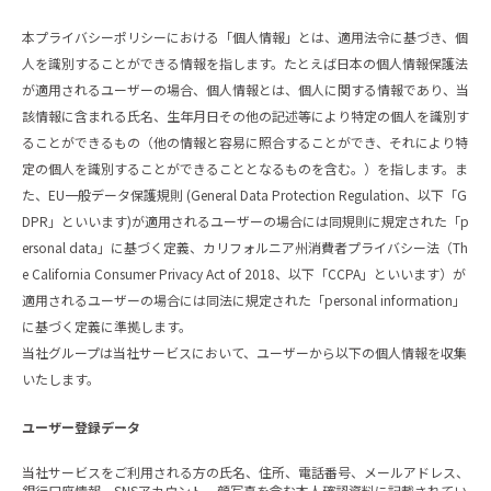
本プライバシーポリシーにおける「個人情報」とは、適用法令に基づき、個
人を識別することができる情報を指します。たとえば日本の個人情報保護法
が適用されるユーザーの場合、個人情報とは、個人に関する情報であり、当
該情報に含まれる氏名、生年月日その他の記述等により特定の個人を識別す
ることができるもの（他の情報と容易に照合することができ、それにより特
定の個人を識別することができることとなるものを含む。）を指します。ま
た、EU一般データ保護規則 (General Data Protection Regulation、以下「G
DPR」といいます)が適用されるユーザーの場合には同規則に規定された「p
ersonal data」に基づく定義、カリフォルニア州消費者プライバシー法（Th
e California Consumer Privacy Act of 2018、以下「CCPA」といいます）が
適用されるユーザーの場合には同法に規定された「personal information」
に基づく定義に準拠します。
当社グループは当社サービスにおいて、ユーザーから以下の個人情報を収集
いたします。
ユーザー登録データ
当社サービスをご利用される方の氏名、住所、電話番号、メールアドレス、
銀行口座情報、SNSアカウント、顔写真を含む本人確認資料に記載されてい