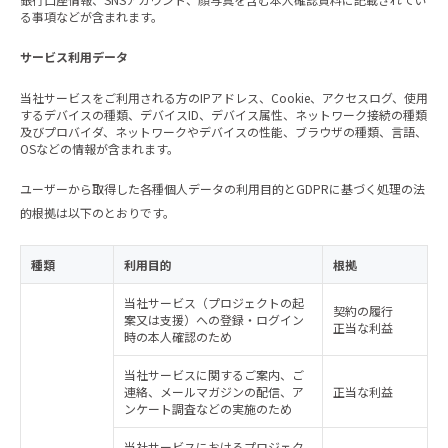
る事項などが含まれます。
サービス利用データ
当社サービスをご利用される方のIPアドレス、Cookie、アクセスログ、使用
するデバイスの種類、デバイスID、デバイス属性、ネットワーク接続の種類
及びプロバイダ、ネットワークやデバイスの性能、ブラウザの種類、言語、
OSなどの情報が含まれます。
ユーザーから取得した各種個人データの利用目的とGDPRに基づく処理の法
的根拠は以下のとおりです。
種類
利用目的
根拠
当社サービス（プロジェクトの起
契約の履行
案又は支援）への登録・ログイン
正当な利益
時の本人確認のため
当社サービスに関するご案内、ご
連絡、メールマガジンの配信、ア
正当な利益
ンケート調査などの実施のため
当社サービスにおけるプロジェク