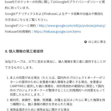
base内でのクッキーの利用に関してはGoogleのプライバシーポリシーと規
約に則っています。
GoogleアナリティクスおよびFirebaseによるデータ収集の仕組みや無効化
の方法はこちらをご覧ください。
Googleポリシーと規約：
http://www.google.com/intl/ja/policies/privacy/
Firebaseの利用規約：
https://firebase.google.com/terms
はじめに戻る
8. 個人情報の第三者提供
当社グループは、以下に定める場合に、個人情報を第三者に提供することが
できるものとします。
本人の同意がある場合（たとえば、国内外のプロジェクトオーナーがリ
ターンの提供のために支援者の個人情報を必要とする場合、支援者は
CAMPFIREに提供した個人情報を、同利用目的の範囲内に限定して国内
外のプロジェクトオーナーが取得することに利用規約への同意をもって
同意したものとします。）
裁判所、検察庁、警察、税務署、弁護士会又はこれらに準じた権限を持
つ機関から、個人情報の開示を求められた場合
保険金請求のために保険会社に開示する場合