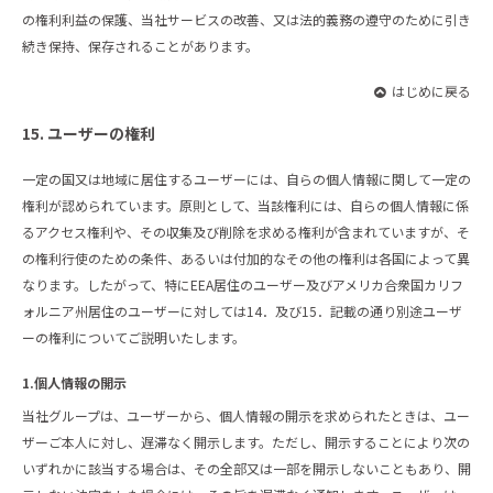
の権利利益の保護、当社サービスの改善、又は法的義務の遵守のために引き
続き保持、保存されることがあります。
はじめに戻る
15. ユーザーの権利
一定の国又は地域に居住するユーザーには、自らの個人情報に関して一定の
権利が認められています。原則として、当該権利には、自らの個人情報に係
るアクセス権利や、その収集及び削除を求める権利が含まれていますが、そ
の権利行使のための条件、あるいは付加的なその他の権利は各国によって異
なります。したがって、特にEEA居住のユーザー及びアメリカ合衆国カリフ
ォルニア州居住のユーザーに対しては14．及び15．記載の通り別途ユーザ
ーの権利についてご説明いたします。
1.個人情報の開示
当社グループは、ユーザーから、個人情報の開示を求められたときは、ユー
ザーご本人に対し、遅滞なく開示します。ただし、開示することにより次の
いずれかに該当する場合は、その全部又は一部を開示しないこともあり、開