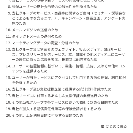
登録ユーザーの反社会的勢力の該当性を判断するため
当社グループのサービス・商品等に関するご案内（セミナー・説明会な
どによるものを含みます。）、キャンペーン・懸賞企画、アンケート実
施のため
メールマガジンの送信のため
ダイレクトメールの送付のため
マーケティングデータの調査・分析のため
当社グループ又は第三者のウェブサイト、Webメディア、SNSサービ
ス、プレスリリース配信サービス、本、雑誌その他メディア上にユーザ
ーの属性にあった広告を表示、掲載又は配信するため
ユーザーの位置情報に基づいて、機能、情報、広告、又はその他のコン
テンツを提供するため
ユーザーが当社サービスにアクセスして利用する方法の把握、利用状況
を分析するため
当社グループ及び業務提携企業に提供する統計資料作成のため
当社サービスに付帯するあんしん支援保証の業務遂行のため
その他当社グループの各サービスにおいて個別に定める目的のため
当社が加入する賠償責任保険等の保険金請求をするため
その他、上記利用目的に付随する目的のため
はじめに戻る