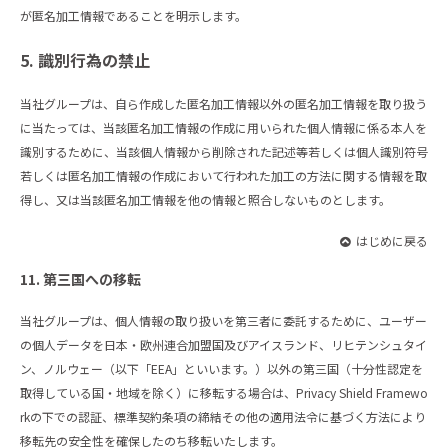
が匿名加工情報であることを明示します。
5. 識別行為の禁止
当社グループは、自ら作成した匿名加工情報以外の匿名加工情報を取り扱う
に当たっては、当該匿名加工情報の作成に用いられた個人情報に係る本人を
識別するために、当該個人情報から削除された記述等若しくは個人識別符号
若しくは匿名加工情報の作成において行われた加工の方法に関する情報を取
得し、又は当該匿名加工情報を他の情報と照合しないものとします。
はじめに戻る
11. 第三国への移転
当社グループは、個人情報の取り扱いを第三者に委託するために、ユーザー
の個人データを日本・欧州連合加盟国及びアイスランド、リヒテンシュタイ
ン、ノルウェー（以下「EEA」といいます。）以外の第三国（十分性認定を
取得している国・地域を除く）に移転する場合は、Privacy Shield Framewo
rkの下での認証、標準契約条項の締結その他の適用法令に基づく方法により
移転先の安全性を確保したのち移転いたします。