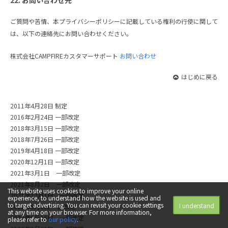
22. お問い合わせ先
ご質問や苦情、本プライバシーポリシーに記載している権利の行使に関して
は、以下の連絡先にお問い合わせください。
株式会社CAMPFIREカスタマーサポート
お問い合わせ
はじめに戻る
2011年4月28日 制定
2016年2月24日 一部改定
2018年3月15日 一部改定
2018年7月26日 一部改定
2019年4月18日 一部改定
2020年12月1日 一部改定
2021年3月1日 一部改定
2021年8月2日 一部改定
This website uses cookies to improve your online
2021年12月1日 一部改定
experience, to understand how the website is used and
to target advertising.
You can revisit your cookie settings
I understand
2022年5月1日 一部改定
at any time on your browser. For more information,
2022年8月15日 一部改定
please refer to
our policy
.